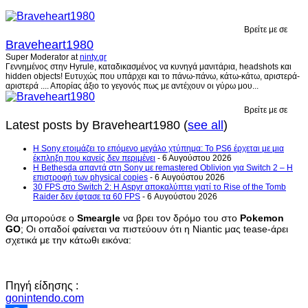
Βρείτε με σε
Braveheart1980
Super Moderator
at
ninty.gr
Γεννημένος στην Hyrule, καταδικασμένος να κυνηγά μανιτάρια, headshots και
hidden objects! Ευτυχώς που υπάρχει και το πάνω-πάνω, κάτω-κάτω, αριστερά-
αριστερά .... Απορίας άξιο το γεγονός πως με αντέχουν οι γύρω μου...
Βρείτε με σε
Latest posts by Braveheart1980
(
see all
)
Η Sony ετοιμάζει το επόμενο μεγάλο χτύπημα: Το PS6 έρχεται με μια
έκπληξη που κανείς δεν περιμένει
- 6 Αυγούστου 2026
Η Bethesda απαντά στη Sony με remastered Oblivion για Switch 2 – Η
επιστροφή των physical copies
- 6 Αυγούστου 2026
30 FPS στο Switch 2: Η Aspyr αποκαλύπτει γιατί το Rise of the Tomb
Raider δεν έφτασε τα 60 FPS
- 6 Αυγούστου 2026
Θα μπορούσε o
Smeargle
να βρει τον δρόμο του στο
Pokemon
GO
; Οι οπαδοί φαίνεται να πιστεύουν ότι η Niantic μας tease-άρει
σχετικά με την κάτωθι εικόνα:
Πηγή είδησης :
gonintendo.com