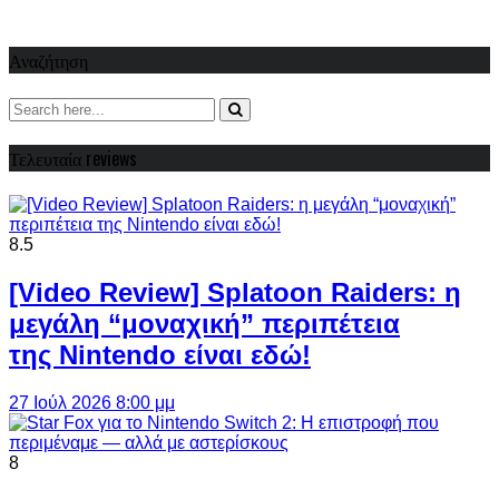
Αναζήτηση
Τελευταία reviews
8.5
[Video Review] Splatoon Raiders: η
μεγάλη “μοναχική” περιπέτεια
της Nintendo είναι εδώ!
27 Ιούλ 2026 8:00 μμ
8