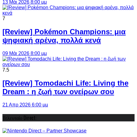
13 Μάι 2026 8:00 μμ
7
[Review] Pokémon Champions: μια
ψηφιακή αρένα, πολλά κενά
09 Μάι 2026 8:00 μμ
7.5
[Review] Tomodachi Life: Living the
Dream : η ζωή των ονείρων σου
21 Απρ 2026 6:00 μμ
Τελευταίο Direct: