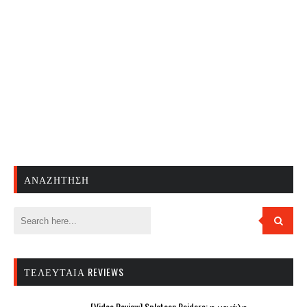
ΑΝΑΖΉΤΗΣΗ
ΤΕΛΕΥΤΑΊΑ REVIEWS
[Video Review] Splatoon Raiders: η μεγάλη