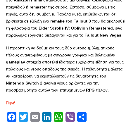
στο
Amazon
Prime
υπαινισσόταν μία ξαφνική κυκλοφορία νέου
παιχνιδιού ή
remaster
της σειράς. Ωστόσο, σύμφωνα με τις
πηγές, αυτό δεν συμβαίνει. Παρόλα αυτά, επιβεβαιώνεται ότι
βρίσκεται σε εξέλιξη ένα
remake
του
Fallout
3
που θα ακολουθεί
τη φιλοσοφία του
Elder
Scrolls
IV
:
Oblivion
Remastered
, ενώ
παράλληλα εργασίες διεξάγονται και για το
Fallout
New
Vegas
.
Η προοπτική να δούμε και τους δύο αυτούς εμβληματικούς
τίτλους ανανεωμένους με σύγχρονα γραφικά και βελτιωμένα
gameplay
στοιχεία αποτελεί ιδιαίτερα ευχάριστη είδηση για τους
παλαιούς και νέους οπαδούς της σειράς. Η πιθανότητα μάλιστα
να καταφέρουν να εκμεταλλευτούν τις δυνατότητες του
Nintendo
Switch
2
ανοίγει νέους ορίζοντες για την
προσβασιμότητα αυτών των επιτυχημένων
RPG
τίτλων.
Πηγή
Facebook
Twitter
Email
LinkedIn
WhatsApp
Viber
Share