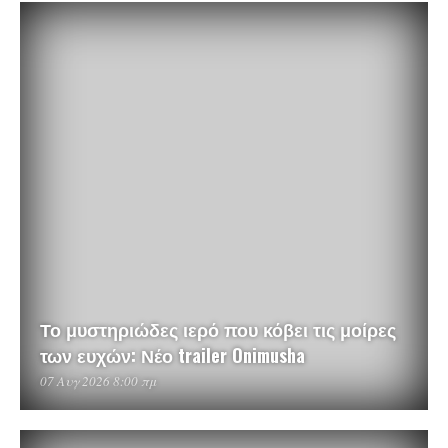
Το μυστηριώδες ιερό που κόβει τις μοίρες
των ευχών: Νέο trailer Onimusha
07 Αυγ 2026 8:00 πμ