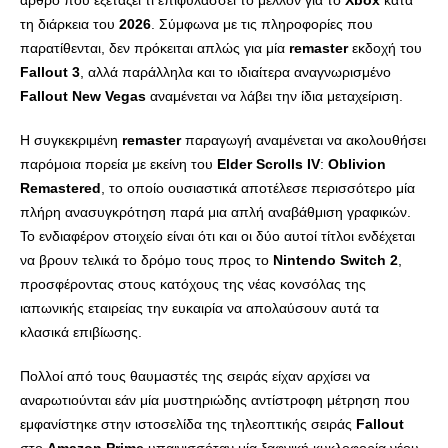
άρθρο που εξετάζει τι επιφυλάσσει το μέλλον για το
Xbox
κατά
τη διάρκεια του
2026
. Σύμφωνα με τις πληροφορίες που
παρατίθενται, δεν πρόκειται απλώς για μία
remaster
εκδοχή του
Fallout
3
, αλλά παράλληλα και το ιδιαίτερα αναγνωρισμένο
Fallout
New
Vegas
αναμένεται να λάβει την ίδια μεταχείριση.
Η συγκεκριμένη
remaster
παραγωγή αναμένεται να ακολουθήσει
παρόμοια πορεία με εκείνη του
Elder
Scrolls
IV
:
Oblivion
Remastered
, το οποίο ουσιαστικά αποτέλεσε περισσότερο μία
πλήρη ανασυγκρότηση παρά μια απλή αναβάθμιση γραφικών.
Το ενδιαφέρον στοιχείο είναι ότι και οι δύο αυτοί τίτλοι ενδέχεται
να βρουν τελικά το δρόμο τους προς το
Nintendo
Switch
2
,
προσφέροντας στους κατόχους της νέας κονσόλας της
ιαπωνικής εταιρείας την ευκαιρία να απολαύσουν αυτά τα
κλασικά επιβίωσης.
Πολλοί από τους θαυμαστές της σειράς είχαν αρχίσει να
αναρωτιούνται εάν μία μυστηριώδης αντίστροφη μέτρηση που
εμφανίστηκε στην ιστοσελίδα της τηλεοπτικής σειράς
Fallout