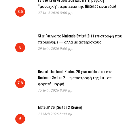
“μοναχική” περιπέτεια της Nintendo είναι εδώ!
8.5
27 Ιούλ 2026 8:00 μμ
Star Fox για το Nintendo Switch 2: Η επιστροφή που
περιμέναμε — αλλά με αστερίσκους
8
29 Ιούν 2026 9:00 μμ
Rise of the Tomb Raider: 20 year celebration στο
Nintendo Switch 2 – η επιστροφή της Lara σε
φορητή μορφή
7.8
15 Ιούν 2026 8:00 μμ
MotoGP 26 [Switch 2 Review]
13 Μάι 2026 8:00 μμ
6