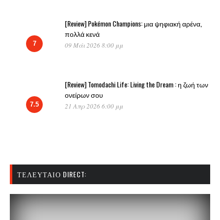
[Review] Pokémon Champions: μια ψηφιακή αρένα,
πολλά κενά
7
09 Μάι 2026 8:00 μμ
[Review] Tomodachi Life: Living the Dream : η ζωή των
ονείρων σου
7.5
21 Απρ 2026 6:00 μμ
ΤΕΛΕΥΤΑΊΟ DIRECT: