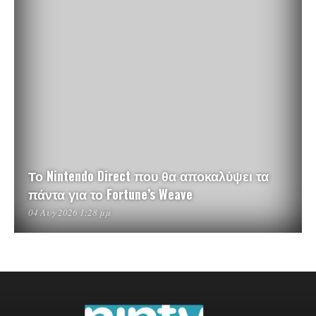
Το Nintendo Direct που θα αποκαλύψει τα
πάντα για το Fortune’s Weave
04 Αυγ 2026 1:28 μμ