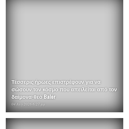
Τέσσερις ήρωες επιστρέφουν για να
σώσουν τον κόσμο που απειλείται από τον
δαίμονα-θεό Balor
04 Αυγ 2026 6:27 μμ