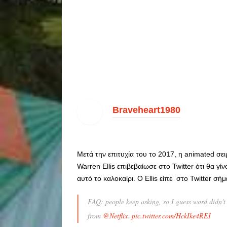
Braveheart1980
Μετά την επιτυχία του το 2017, η animated σει
Warren Ellis επιβεβαίωσε στο Twitter ότι θα 
αυτό το καλοκαίρι. Ο Ellis είπε στο Twitter σήμ
FAQ: people keep asking, so I guess word didn't
from
@Netflix
.
pic.twitter.com/HckIke4REI