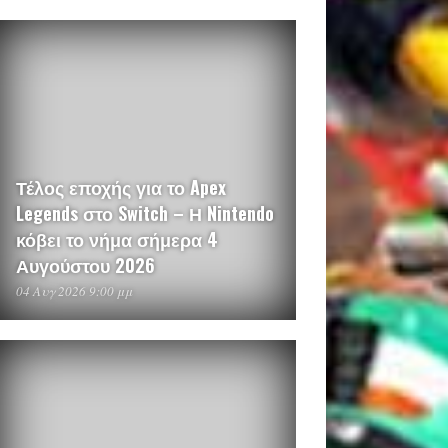
Τέλος εποχής για το Apex
Legends στο Switch – Η Nintendo
κόβει το νήμα σήμερα 4
Αυγούστου 2026
04 Αυγ 2026 9:00 μμ