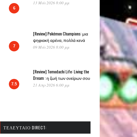
13 Μάι 2026 8:00 μμ
6
[Review] Pokémon Champions: μια
ψηφιακή αρένα, πολλά κενά
7
09 Μάι 2026 8:00 μμ
[Review] Tomodachi Life: Living the
Dream : η ζωή των ονείρων σου
7.5
21 Απρ 2026 6:00 μμ
ΤΕΛΕΥΤΑΊΟ DIRECT: