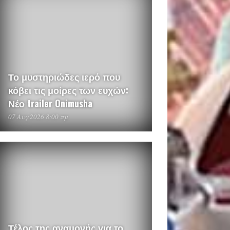
Το μυστηριώδες ιερό που
κόβει τις μοίρες των ευχών:
Νέο trailer Onimusha
07 Αυγ 2026 8:00 πμ
Τέλος της αναμονής για το