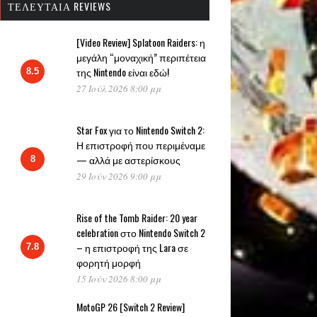
ΤΕΛΕΥΤΑΊΑ REVIEWS
[Video Review] Splatoon Raiders: η
μεγάλη “μοναχική” περιπέτεια
της Nintendo είναι εδώ!
8.5
27 Ιούλ 2026 8:00 μμ
Star Fox για το Nintendo Switch 2:
Η επιστροφή που περιμέναμε
— αλλά με αστερίσκους
8
29 Ιούν 2026 9:00 μμ
Rise of the Tomb Raider: 20 year
celebration στο Nintendo Switch 2
– η επιστροφή της Lara σε
7.8
φορητή μορφή
15 Ιούν 2026 8:00 μμ
MotoGP 26 [Switch 2 Review]