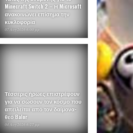
Minecraft Switch 2 – Η Microsoft
ανακοινώνει επίσημα την
κυκλοφορία
07 Αυγ 2026 6:00 μμ
Τέσσερις ήρωες επιστρέφουν
για να σώσουν τον κόσμο που
απειλείται από τον δαίμονα-
θεό Balor
04 Αυγ 2026 6:27 μμ