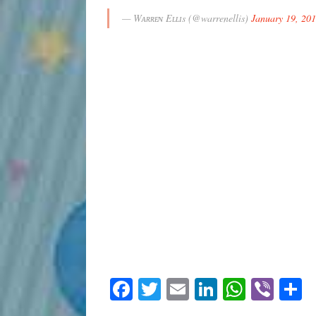
— Wᴀʀʀᴇɴ Eʟʟɪs (@warrenellis)
January 19, 20
Facebook
Twitter
Email
LinkedIn
Whats
Vibe
S