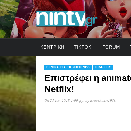
ΚΕΝΤΡΙΚΉ
TIKTOK!
FORUM
ΓΕΝΙΚΆ ΓΙΑ ΤΗ NINTENDO
ΕΙΔΉΣΕΙΣ
Επιστρέφει η animat
Netflix!
On 21 Ιαν 2018 1:00 μμ
, by
Braveheart1980