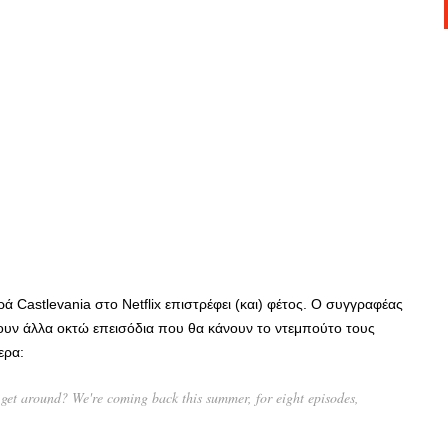
ρά Castlevania στo Netflix επιστρέφει (και) φέτος. Ο συγγραφέας
γίνουν άλλα οκτώ επεισόδια που θα κάνουν το ντεμπούτο τους
ερα:
 get around? We're coming back this summer, for eight episodes,