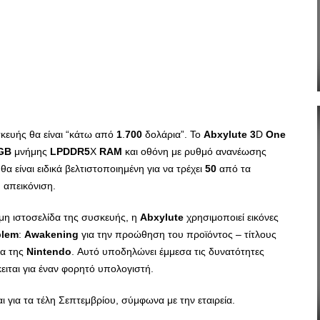
κευής θα είναι “κάτω από
1
.
700
δολάρια”. Το
Abxylute
3
D
One
GB
μνήμης
LPDDR
5
X
RAM
και οθόνη με ρυθμό ανανέωσης
θα είναι ειδικά βελτιστοποιημένη για να τρέχει
50
από τα
 απεικόνιση.
ημη ιστοσελίδα της συσκευής, η
Abxylute
χρησιμοποιεί εικόνες
lem
:
Awakening
για την προώθηση του προϊόντος – τίτλους
τα της
Nintendo
. Αυτό υποδηλώνει έμμεσα τις δυνατότητες
ιται για έναν φορητό υπολογιστή.
ι για τα τέλη Σεπτεμβρίου, σύμφωνα με την εταιρεία.