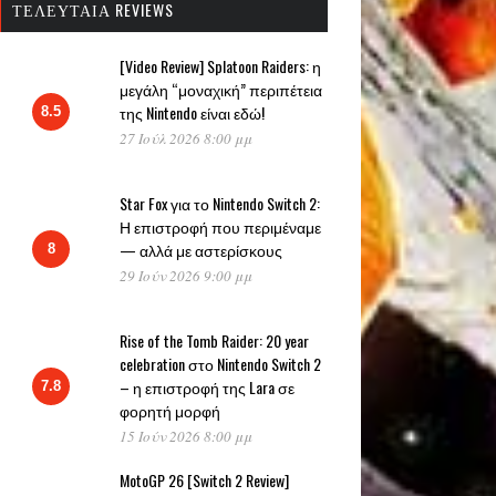
ΤΕΛΕΥΤΑΊΑ REVIEWS
[Video Review] Splatoon Raiders: η
μεγάλη “μοναχική” περιπέτεια
της Nintendo είναι εδώ!
8.5
27 Ιούλ 2026 8:00 μμ
Star Fox για το Nintendo Switch 2:
Η επιστροφή που περιμέναμε
— αλλά με αστερίσκους
8
29 Ιούν 2026 9:00 μμ
Rise of the Tomb Raider: 20 year
celebration στο Nintendo Switch 2
– η επιστροφή της Lara σε
7.8
φορητή μορφή
15 Ιούν 2026 8:00 μμ
MotoGP 26 [Switch 2 Review]