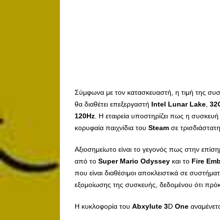
Σύμφωνα με τον κατασκευαστή, η τιμή της συσ
θα διαθέτει επεξεργαστή
Intel
Lunar
Lake
,
32
120
Hz
. Η εταιρεία υποστηρίζει πως η συσκευή 
κορυφαία παιχνίδια του
Steam
σε τρισδιάστατη
Αξιοσημείωτο είναι το γεγονός πως στην επίσ
από το
Super
Mario
Odyssey
και το
Fire
Emb
που είναι διαθέσιμοι αποκλειστικά σε συστήμα
εξομοίωσης της συσκευής, δεδομένου ότι πρόκε
Η κυκλοφορία του
Abxylute
3
D
One
αναμένετα