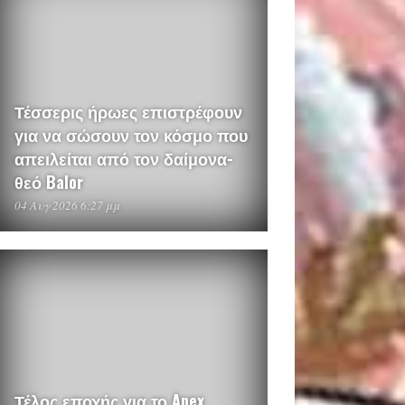
Τέσσερις ήρωες επιστρέφουν
για να σώσουν τον κόσμο που
απειλείται από τον δαίμονα-
θεό Balor
04 Αυγ 2026 6:27 μμ
Τέλος εποχής για το Apex