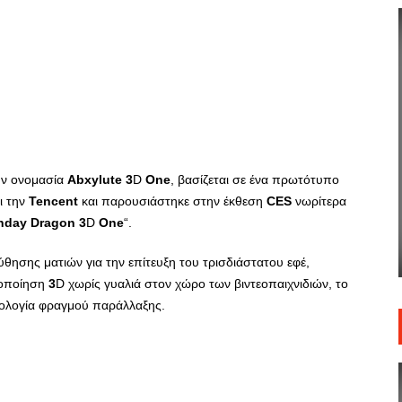
ην ονομασία
Abxylute
3
D
One
, βασίζεται σε ένα πρωτότυπο
ι την
Tencent
και παρουσιάστηκε στην έκθεση
CES
νωρίτερα
nday
Dragon
3
D
One
“.
θησης ματιών για την επίτευξη του τρισδιάστατου εφέ,
λοποίηση
3
D χωρίς γυαλιά στον χώρο των βιντεοπαιχνιδιών, το
νολογία φραγμού παράλλαξης.