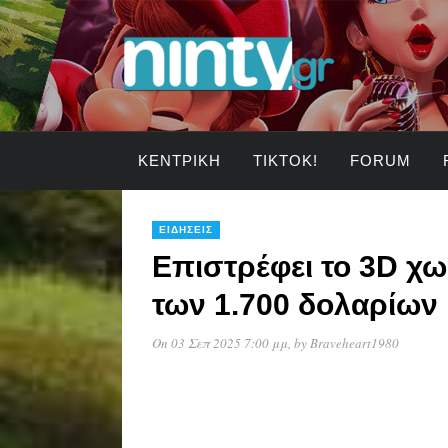
ΚΕΝΤΡΙΚΉ
TIKTOK!
FORUM
ΕΙΔΉΣΕΙΣ
Επιστρέφει το 3D χω
των 1.700 δολαρίων
On 03 Σεπ 2025 7:00 μμ
, by
Braveheart1980