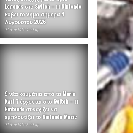
Legends στο Switch – Η Nintendo
κόβει το νήμα σήμερα 4
Αυγούστου 2026
04 Αυγ 2026 9:00 μμ
9 νέα κομμάτια από το Mario
Kart 7 έρχονται στο Switch – Η
Nintendo συνεχίζει να
εμπλουτίζει το Nintendo Music
05 Αυγ 2026 8:00 πμ