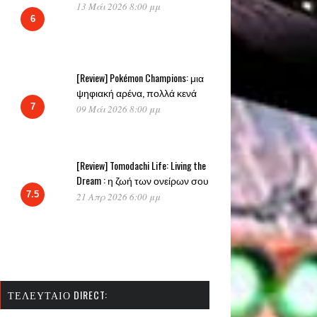
13 Μάι 2026 8:00 μμ
6
[Review] Pokémon Champions: μια
ψηφιακή αρένα, πολλά κενά
7
09 Μάι 2026 8:00 μμ
[Review] Tomodachi Life: Living the
Dream : η ζωή των ονείρων σου
7.5
21 Απρ 2026 6:00 μμ
ΤΕΛΕΥΤΑΊΟ DIRECT: