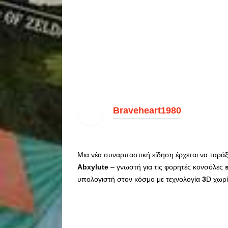
Braveheart1980
Μια νέα συναρπαστική είδηση έρχεται να ταρά
Abxylute
– γνωστή για τις φορητές κονσόλες
υπολογιστή στον κόσμο με τεχνολογία
3
D χωρί