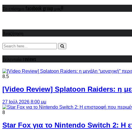
Το επίσημο facebook group μας!!
Αναζήτηση
Τελευταία reviews
8.5
[Video Review] Splatoon Raiders: η μ
27 Ιούλ 2026 8:00 μμ
8
Star Fox για το Nintendo Switch 2: 