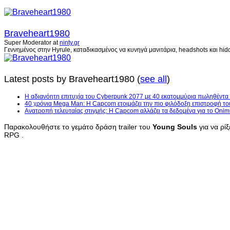
Braveheart1980
Super Moderator
at
ninty.gr
Γεννημένος στην Hyrule, καταδικασμένος να κυνηγά μανιτάρια, headshots και hidd
Latest posts by Braveheart1980
(
see all
)
H αδιανόητη επιτυχία του Cyberpunk 2077 με 40 εκατομμύρια πωληθέντα
40 χρόνια Mega Man: Η Capcom ετοιμάζει την πιο φιλόδοξη επιστροφή το
Ανατροπή τελευταίας στιγμής: Η Capcom αλλάζει τα δεδομένα για το Onim
Παρακολουθήστε το γεμάτο δράση trailer του
Young Souls
για να ρί
RPG .