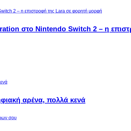
ebration στο Nintendo Switch 2 – η επι
φιακή αρένα, πολλά κενά