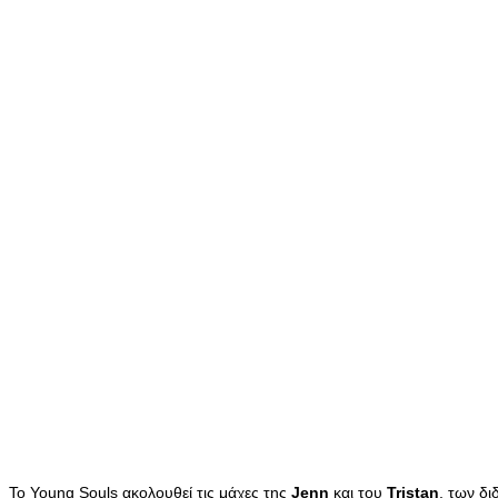
Το Young Souls ακολουθεί τις μάχες της
Jenn
και του
Tristan
, των δ