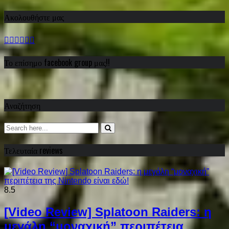
Ακολουθήστε μας
Το επίσημο facebook group μας!!
Αναζήτηση
Τελευταία reviews
8.5
[Video Review] Splatoon Raiders: η
μεγάλη “μοναχική” περιπέτεια