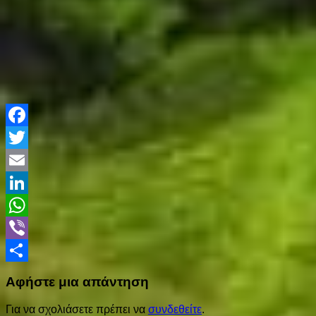
Facebook
Twitter
Email
LinkedIn
WhatsApp
Viber
Share
Αφήστε μια απάντηση
Για να σχολιάσετε πρέπει να
συνδεθείτε
.