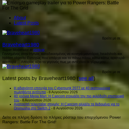
About
Latest Posts
Βρείτε με σε
Braveheart1980
Super Moderator
at
ninty.gr
Γεννημένος στην Hyrule, καταδικασμένος να κυνηγά μανιτάρια, headshots και
hidden objects! Ευτυχώς που υπάρχει και το πάνω-πάνω, κάτω-κάτω, αριστερά-
αριστερά .... Απορίας άξιο το γεγονός πως με αντέχουν οι γύρω μου...
Βρείτε με σε
Latest posts by Braveheart1980
(
see all
)
H αδιανόητη επιτυχία του Cyberpunk 2077 με 40 εκατομμύρια
πωληθέντα αντίτυπα
- 8 Αυγούστου 2026
40 χρόνια Mega Man: Η Capcom ετοιμάζει την πιο φιλόδοξη επιστροφή
του
- 8 Αυγούστου 2026
Ανατροπή τελευταίας στιγμής: Η Capcom αλλάζει τα δεδομένα για το
Onimusha στο Switch 2
- 8 Αυγούστου 2026
Δείτε σε πλήρη δράση το πλήρες ρόστερ του επερχόμενου Power
Rangers: Battle For The Grid!