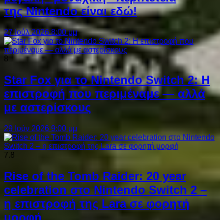
της Nintendo είναι εδώ!
27 Ιούλ 2026 8:00 μμ
8
Star Fox για το Nintendo Switch 2: Η
επιστροφή που περιμέναμε — αλλά
με αστερίσκους
29 Ιούν 2026 9:00 μμ
7.8
Rise of the Tomb Raider: 20 year
celebration στο Nintendo Switch 2 –
η επιστροφή της Lara σε φορητή
μορφή