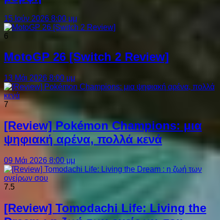
15 Ιούν 2026 8:00 μμ
6
MotoGP 26 [Switch 2 Review]
13 Μάι 2026 8:00 μμ
7
[Review] Pokémon Champions: μια
ψηφιακή αρένα, πολλά κενά
09 Μάι 2026 8:00 μμ
7.5
[Review] Tomodachi Life: Living the