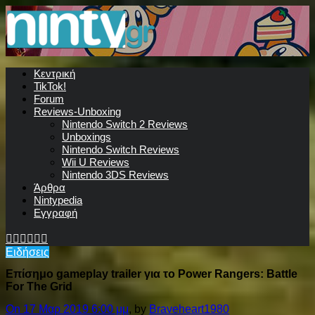
Κεντρική
TikTok!
Forum
Reviews-Unboxing
Nintendo Switch 2 Reviews
Unboxings
Nintendo Switch Reviews
Wii U Reviews
Nintendo 3DS Reviews
Άρθρα
Nintypedia
Εγγραφή
Ειδήσεις
Επίσημο gameplay trailer για το Power Rangers: Battle
For The Grid
On 17 Μαρ 2019 6:00 μμ
, by
Braveheart1980