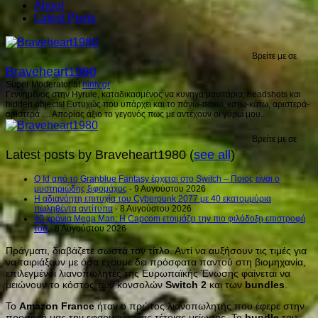
About
Latest Posts
Βρείτε με σε
Braveheart1980
Super Moderator
at
ninty.gr
Γεννημένος στην Hyrule, καταδικασμένος να κυνηγά μανιτάρια, headshots και
hidden objects! Ευτυχώς που υπάρχει και το πάνω-πάνω, κάτω-κάτω, αριστερά-
αριστερά .... Απορίας άξιο το γεγονός πως με αντέχουν οι γύρω μου...
Βρείτε με σε
Latest posts by Braveheart1980
(
see all
)
Ο Id από το Granblue Fantasy έρχεται στο Switch – Ποιος είναι ο
μυστηριώδης ξιφομάχος
- 9 Αυγούστου 2026
H αδιανόητη επιτυχία του Cyberpunk 2077 με 40 εκατομμύρια
πωληθέντα αντίτυπα
- 8 Αυγούστου 2026
40 χρόνια Mega Man: Η Capcom ετοιμάζει την πιο φιλόδοξη επιστροφή
του
- 8 Αυγούστου 2026
Πράγματι, διαβάζετε σωστά τον τίτλο. Αντί να αυξήσουν τις τιμές για
να ταιριάξουν με όσα έχουμε δει πρόσφατα παντού στη βιομηχανία,
επιλεγμένοι λιανοπωλητές της Ευρωπαϊκής Ένωσης φαίνεται να
μειώνουν το κόστος των κονσολών
Switch
2
και των
bundles
.
Το
Amazon
France
ήταν ο πρώτος λιανοπωλητής που έφερε στην
προσοχή μας την εφαρμογή μιας τέτοιας μείωσης. Το
bundle
του