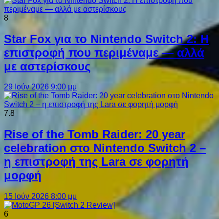
8
Star Fox για το Nintendo Switch 2: Η
επιστροφή που περιμέναμε — αλλά
με αστερίσκους
29 Ιούν 2026 9:00 μμ
7.8
Rise of the Tomb Raider: 20 year
celebration στο Nintendo Switch 2 –
η επιστροφή της Lara σε φορητή
μορφή
15 Ιούν 2026 8:00 μμ
6