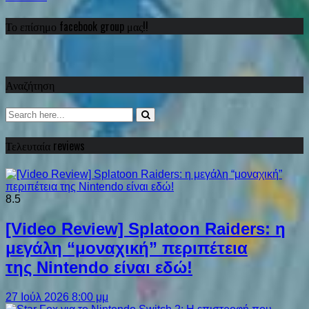
Το επίσημο facebook group μας!!
Αναζήτηση
Τελευταία reviews
8.5
[Video Review] Splatoon Raiders: η
μεγάλη “μοναχική” περιπέτεια
της Nintendo είναι εδώ!
27 Ιούλ 2026 8:00 μμ