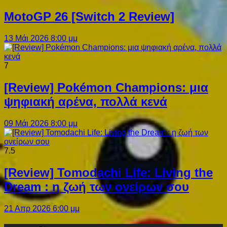
MotoGP 26 [Switch 2 Review]
13 Μάι 2026 8:00 μμ
7
[Review] Pokémon Champions: μια
ψηφιακή αρένα, πολλά κενά
09 Μάι 2026 8:00 μμ
7.5
[Review] Tomodachi Life: Living the
Dream : η ζωή των ονείρων σου
21 Απρ 2026 6:00 μμ