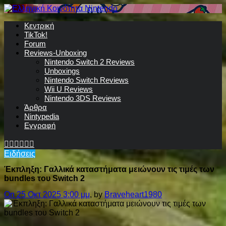
Κεντρική
TikTok!
Forum
Reviews-Unboxing
Nintendo Switch 2 Reviews
Unboxings
Nintendo Switch Reviews
Wii U Reviews
Nintendo 3DS Reviews
Άρθρα
Nintypedia
Εγγραφή
Ειδήσεις
Έκπληξη: Γαλλικά καταστήματα μειώνουν τις τιμές των
bundles του Switch 2
On 25 Οκτ 2025 3:00 μμ
, by
Braveheart1980