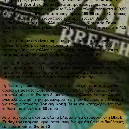
Mario
Kart
World
για
Switch
2
και οι προπαραγγελίες για την
επιλογή του
Pok
é
mon
Legends
: Z-A έχουν πλέον πέσει στα
469
,
99
ευρώ, μια μείωση
6
% από τα προηγούμενα
499
,
99
ευρώ. Οι τυπικές
αγορές του
Switch
2
έχουν προς το παρόν εξαντληθεί στο
διαδικτυακό κατάστημα, αλλά το γαλλικό μέσο
Nintendo
Town
αναφέρει ότι έχει δει την ίδια έκπτωση και τώρα αναγράφεται στα
419
ευρώ.
Προς το παρόν δεν είναι σαφές αν πρόκειται για προσωρινή ή
μόνιμη έκπτωση, αν και ακολουθεί την ίδια μείωση τιμής που
παρατηρήθηκε σε γαλλικό λιανοπωλητή, όπου η κονσόλα και τα
bundles
μπορούν πλέον να βρεθούν με τη μείωση
6
%.
Ναι, τα
30
ευρώ ίσως να μην αποτελούν τη δραστικότερη μεταβολή
τιμής, αλλά παραμένει μια αξιοσημείωτη έκπτωση παρόλα αυτά. Δεν
πρέπει να ξεχνάμε ότι πρόκειται για ένα αξιοπρεπές ποσό που
μπορεί να διατεθεί για ένα νέο παιχνίδι ή αξεσουάρ.
Πρόκειται για μια παρόμοια τάση στην περιοχή με αυτό που είδαμε
αρχικά με τις καταχωρίσεις παιχνιδιών. Μόλις λίγες ημέρες αφότου
αποκαλύφθηκε το
Switch
2
, μια χούφτα γαλλικών λιανοπωλητών
εγκατέλειψαν ήδη την προτεινόμενη τιμή των
80
ευρώ της
Nintendo
για τίτλους όπως το
Donkey
Kong
Bananza
, καταχωρώντας τον
καθένα πιο κοντά στα
60
ευρώ.
Από παγκόσμια σκοπιά, όλα τα βλέμματα θα στραφούν στη
Black
Friday
τον επόμενο μήνα, όπου αναμένουμε ότι θα είναι διαθέσιμες
εκπτώσεις για το
Switch
2
.