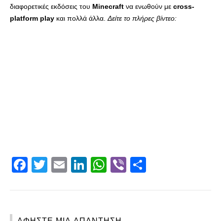
διαφορετικές εκδόσεις του
Minecraft
να ενωθούν με
cross-
platform play
και πολλά άλλα.
Δείτε το πλήρες βίντεο:
Facebook
Twitter
Email
LinkedIn
WhatsApp
Viber
Share
ΑΦΉΣΤΕ ΜΙΑ ΑΠΆΝΤΗΣΗ