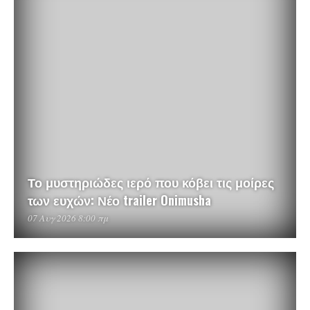
Το μυστηριώδες ιερό που κόβει τις μοίρες
των ευχών: Νέο trailer Onimusha
07 Αυγ 2026 8:00 πμ