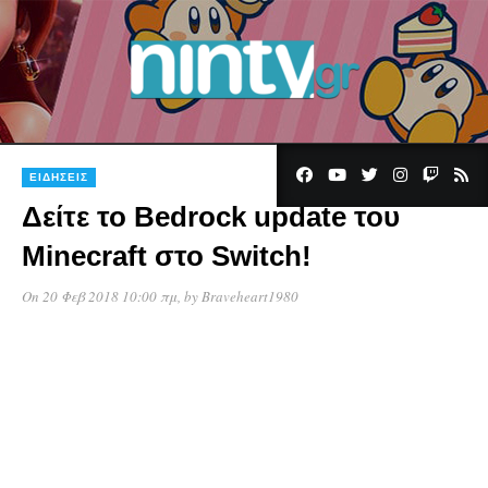
ΕΙΔΉΣΕΙΣ
Δείτε το Bedrock update του
Minecraft στο Switch!
On 20 Φεβ 2018 10:00 πμ
, by
Braveheart1980