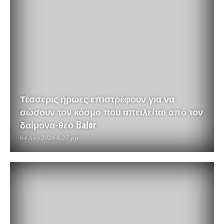
Τέσσερις ήρωες επιστρέφουν για να
σώσουν τον κόσμο που απειλείται από τον
δαίμονα-θεό Balor
04 Αυγ 2026 6:27 μμ