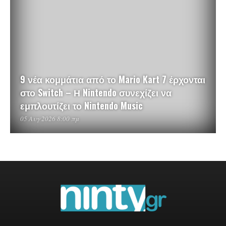
9 νέα κομμάτια από το Mario Kart 7 έρχονται
στο Switch – Η Nintendo συνεχίζει να
εμπλουτίζει το Nintendo Music
05 Αυγ 2026 8:00 πμ