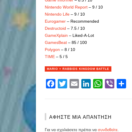
Game Informer
– 8.5 / 10
Nintendo World Report
– 9 / 10
Nintendo Life
– 9 / 10
Eurogamer
– Recommended
Destructoid
– 7.5 / 10
GameXplain
– Liked-A-Lot
GamesBeat
– 85 / 100
Polygon
– 8 / 10
TIME
– 5 / 5
MARIO + RABBIDS KINGDOM BATTLE
Facebook
Twitter
Email
LinkedIn
Whats
Vibe
S
ΑΦΉΣΤΕ ΜΙΑ ΑΠΆΝΤΗΣΗ
Για να σχολιάσετε πρέπει να
συνδεθείτε
.