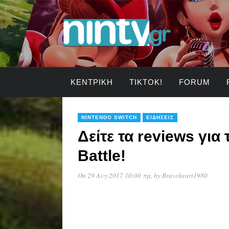
ΚΕΝΤΡΙΚΉ
TIKTOK!
FORUM
NINTENDO SWITCH
ΕΙΔΉΣΕΙΣ
Δείτε τα reviews για
Battle!
On 29 Αυγ 2017 10:00 πμ
, by
Braveheart1980