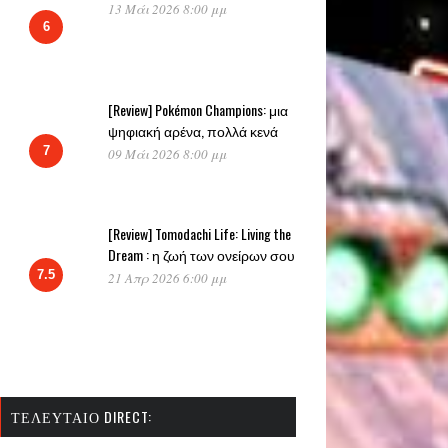
13 Μάι 2026 8:00 μμ
6
[Review] Pokémon Champions: μια
ψηφιακή αρένα, πολλά κενά
7
09 Μάι 2026 8:00 μμ
[Review] Tomodachi Life: Living the
Dream : η ζωή των ονείρων σου
7.5
21 Απρ 2026 6:00 μμ
ΤΕΛΕΥΤΑΊΟ DIRECT: