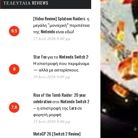
ΤΕΛΕΥΤΑΊΑ REVIEWS
[Video Review] Splatoon Raiders: η
μεγάλη “μοναχική” περιπέτεια
της Nintendo είναι εδώ!
8.5
27 Ιούλ 2026 8:00 μμ
Star Fox για το Nintendo Switch 2:
Η επιστροφή που περιμέναμε
— αλλά με αστερίσκους
8
29 Ιούν 2026 9:00 μμ
Rise of the Tomb Raider: 20 year
celebration στο Nintendo Switch 2
– η επιστροφή της Lara σε
7.8
φορητή μορφή
15 Ιούν 2026 8:00 μμ
MotoGP 26 [Switch 2 Review]