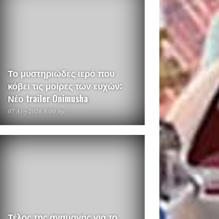
Το μυστηριώδες ιερό που
κόβει τις μοίρες των ευχών:
Νέο trailer Onimusha
07 Αυγ 2026 8:00 πμ
Τέλος της αναμονής για το