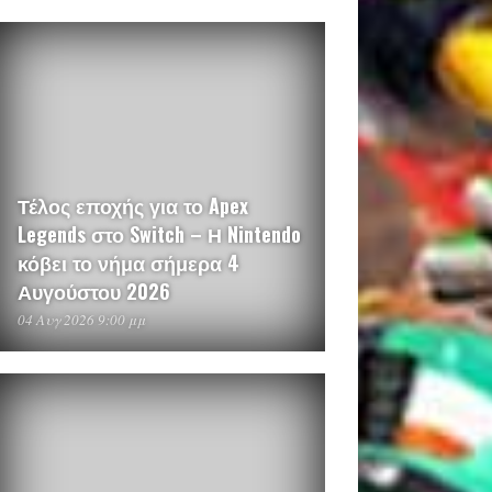
Τέλος εποχής για το Apex
Legends στο Switch – Η Nintendo
κόβει το νήμα σήμερα 4
Αυγούστου 2026
04 Αυγ 2026 9:00 μμ