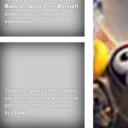
Minecraft Switch 2 – Η Microsoft
ανακοινώνει επίσημα την
κυκλοφορία
07 Αυγ 2026 6:00 μμ
Τέσσερις ήρωες επιστρέφουν
για να σώσουν τον κόσμο που
απειλείται από τον δαίμονα-
θεό Balor
04 Αυγ 2026 6:27 μμ