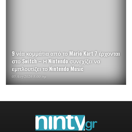
9 νέα κομμάτια από το Mario Kart 7 έρχονται
στο Switch – Η Nintendo συνεχίζει να
εμπλουτίζει το Nintendo Music
05 Αυγ 2026 8:00 πμ