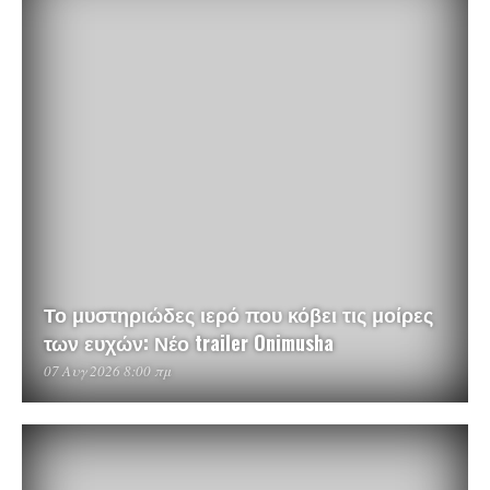
Το μυστηριώδες ιερό που κόβει τις μοίρες
των ευχών: Νέο trailer Onimusha
07 Αυγ 2026 8:00 πμ