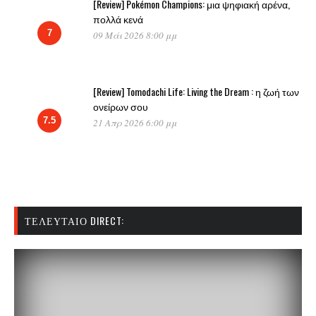
[Review] Pokémon Champions: μια ψηφιακή αρένα,
πολλά κενά
7
09 Μάι 2026 8:00 μμ
[Review] Tomodachi Life: Living the Dream : η ζωή των
ονείρων σου
7.5
21 Απρ 2026 6:00 μμ
ΤΕΛΕΥΤΑΊΟ DIRECT: