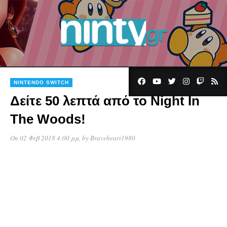
NINTENDO SWITCH
Δείτε 50 λεπτά από το Night In
The Woods!
On 02 Φεβ 2018 4:00 μμ
, by
Braveheart1980