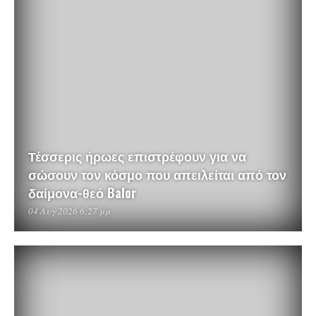
Τέσσερις ήρωες επιστρέφουν για να
σώσουν τον κόσμο που απειλείται από τον
δαίμονα-θεό Balor
04 Αυγ 2026 6:27 μμ