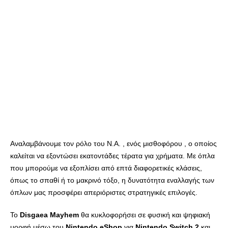
Αναλαμβάνουμε τον ρόλο του N.A. , ενός μισθοφόρου , ο οποίος
καλείται να εξοντώσει εκατοντάδες τέρατα για χρήματα. Με όπλα
που μπορούμε να εξοπλίσει από επτά διαφορετικές κλάσεις,
όπως το σπαθί ή το μακρινό τόξο, η δυνατότητα εναλλαγής των
όπλων μας προσφέρει απεριόριστες στρατηγικές επιλογές.
Το
Disgaea
Mayhem
θα κυκλοφορήσει σε φυσική και ψηφιακή
μορφή μέσω του
Nintendo
eShop
για
Nintendo
Switch
2
και