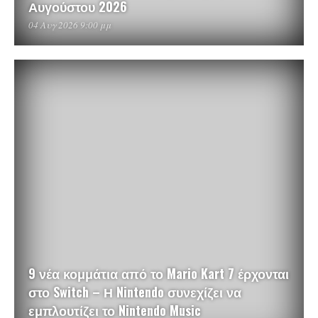
Αυγούστου 2026
04 Αυγ 2026 9:00 μμ
9 νέα κομμάτια από το Mario Kart 7 έρχονται
στο Switch – Η Nintendo συνεχίζει να
εμπλουτίζει το Nintendo Music