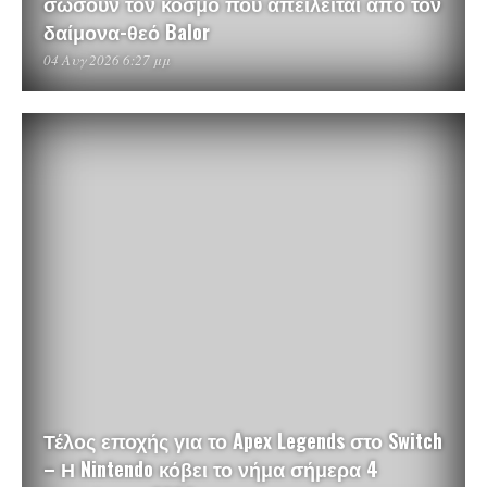
σώσουν τον κόσμο που απειλείται από τον
δαίμονα-θεό Balor
04 Αυγ 2026 6:27 μμ
Τέλος εποχής για το Apex Legends στο Switch
– Η Nintendo κόβει το νήμα σήμερα 4