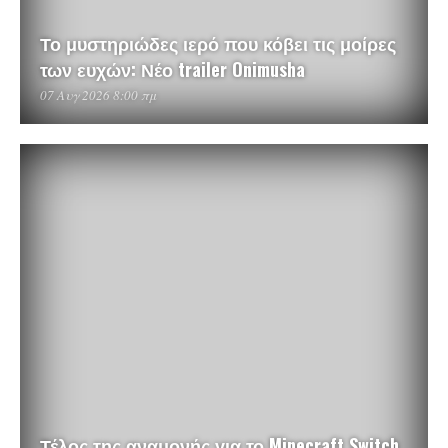
Το μυστηριώδες ιερό που κόβει τις μοίρες
των ευχών: Νέο trailer Onimusha
07 Αυγ 2026 8:00 πμ
Τέλος της αναμονής για το Minecraft Switch