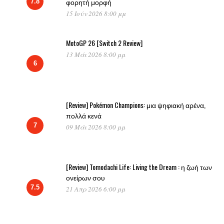
φορητή μορφή
7.8
15 Ιούν 2026 8:00 μμ
MotoGP 26 [Switch 2 Review]
13 Μάι 2026 8:00 μμ
6
[Review] Pokémon Champions: μια ψηφιακή αρένα,
πολλά κενά
7
09 Μάι 2026 8:00 μμ
[Review] Tomodachi Life: Living the Dream : η ζωή των
ονείρων σου
7.5
21 Απρ 2026 6:00 μμ