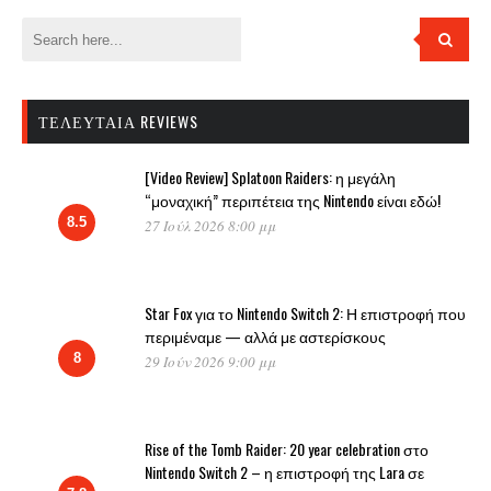
ΤΕΛΕΥΤΑΊΑ REVIEWS
[Video Review] Splatoon Raiders: η μεγάλη
“μοναχική” περιπέτεια της Nintendo είναι εδώ!
8.5
27 Ιούλ 2026 8:00 μμ
Star Fox για το Nintendo Switch 2: Η επιστροφή που
περιμέναμε — αλλά με αστερίσκους
8
29 Ιούν 2026 9:00 μμ
Rise of the Tomb Raider: 20 year celebration στο
Nintendo Switch 2 – η επιστροφή της Lara σε