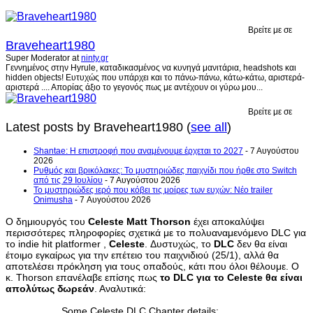
Βρείτε με σε
Braveheart1980
Super Moderator
at
ninty.gr
Γεννημένος στην Hyrule, καταδικασμένος να κυνηγά μανιτάρια, headshots και
hidden objects! Ευτυχώς που υπάρχει και το πάνω-πάνω, κάτω-κάτω, αριστερά-
αριστερά .... Απορίας άξιο το γεγονός πως με αντέχουν οι γύρω μου...
Βρείτε με σε
Latest posts by Braveheart1980
(
see all
)
Shantae: Η επιστροφή που αναμένουμε έρχεται το 2027
- 7 Αυγούστου
2026
Ρυθμός και βρικόλακες: Το μυστηριώδες παιχνίδι που ήρθε στο Switch
από τις 29 Ιουλίου
- 7 Αυγούστου 2026
Το μυστηριώδες ιερό που κόβει τις μοίρες των ευχών: Νέο trailer
Onimusha
- 7 Αυγούστου 2026
Ο δημιουργός του
Celeste Matt Thorson
έχει αποκαλύψει
περισσότερες πληροφορίες σχετικά με το πολυαναμενόμενο DLC για
το indie hit platformer ,
Celeste
. Δυστυχώς, το
DLC
δεν θα είναι
έτοιμο εγκαίρως για την επέτειο του παιχνιδιού (25/1), αλλά θα
αποτελέσει πρόκληση για τους οπαδούς, κάτι που όλοι θέλουμε. Ο
κ. Thorson επανέλαβε επίσης πως
το DLC για το Celeste θα είναι
απολύτως δωρεάν
. Αναλυτικά:
Some Celeste DLC Chapter details: