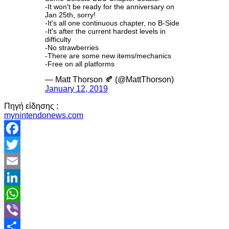
-It won't be ready for the anniversary on
Jan 25th, sorry!
-It's all one continuous chapter, no B-Side
-It's after the current hardest levels in
difficulty
-No strawberries
-There are some new items/mechanics
-Free on all platforms
— Matt Thorson 🍂 (@MattThorson)
January 12, 2019
Πηγή είδησης :
mynintendonews.com
Facebook
Twitter
Email
LinkedIn
WhatsApp
Viber