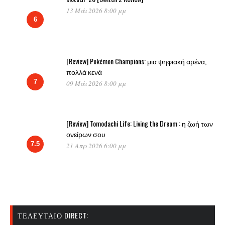
13 Μάι 2026 8:00 μμ
6
[Review] Pokémon Champions: μια ψηφιακή αρένα,
πολλά κενά
7
09 Μάι 2026 8:00 μμ
[Review] Tomodachi Life: Living the Dream : η ζωή των
ονείρων σου
7.5
21 Απρ 2026 6:00 μμ
ΤΕΛΕΥΤΑΊΟ DIRECT: