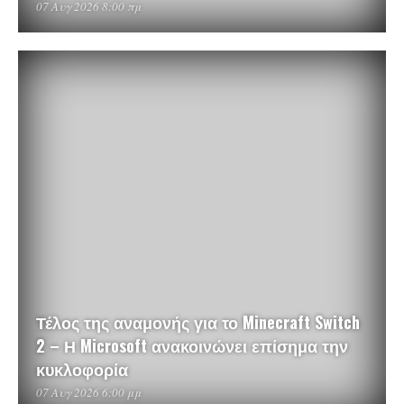
07 Αυγ 2026 8:00 πμ
Τέλος της αναμονής για το Minecraft Switch
2 – Η Microsoft ανακοινώνει επίσημα την
κυκλοφορία
07 Αυγ 2026 6:00 μμ