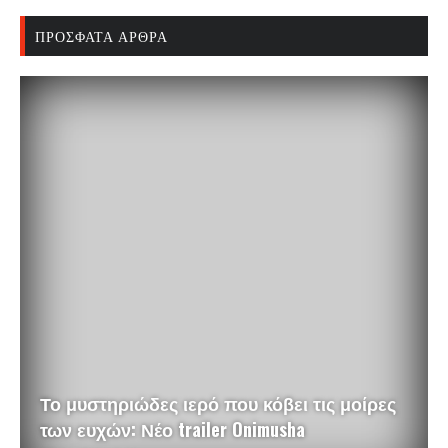
ΠΡΌΣΦΑΤΑ ΆΡΘΡΑ
Το μυστηριώδες ιερό που κόβει τις μοίρες
των ευχών: Νέο trailer Onimusha