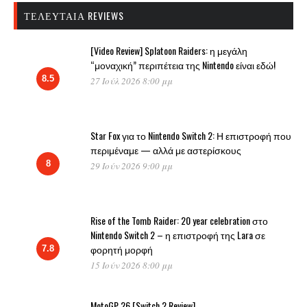
ΤΕΛΕΥΤΑΊΑ REVIEWS
[Video Review] Splatoon Raiders: η μεγάλη
“μοναχική” περιπέτεια της Nintendo είναι εδώ!
8.5
27 Ιούλ 2026 8:00 μμ
Star Fox για το Nintendo Switch 2: Η επιστροφή που
περιμέναμε — αλλά με αστερίσκους
8
29 Ιούν 2026 9:00 μμ
Rise of the Tomb Raider: 20 year celebration στο
Nintendo Switch 2 – η επιστροφή της Lara σε
φορητή μορφή
7.8
15 Ιούν 2026 8:00 μμ
MotoGP 26 [Switch 2 Review]