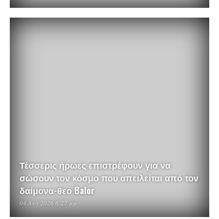
Τέσσερις ήρωες επιστρέφουν για να
σώσουν τον κόσμο που απειλείται από τον
δαίμονα-θεό Balor
04 Αυγ 2026 6:27 μμ