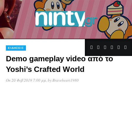
1
ΕΙΔΉΣΕΙΣ
Demo gameplay video από το
Yoshi’s Crafted World
On 20 Φεβ 2019 7:00 μμ
, by
Braveheart1980