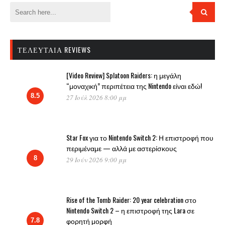
ΤΕΛΕΥΤΑΊΑ REVIEWS
[Video Review] Splatoon Raiders: η μεγάλη
“μοναχική” περιπέτεια της Nintendo είναι εδώ!
8.5
27 Ιούλ 2026 8:00 μμ
Star Fox για το Nintendo Switch 2: Η επιστροφή που
περιμέναμε — αλλά με αστερίσκους
8
29 Ιούν 2026 9:00 μμ
Rise of the Tomb Raider: 20 year celebration στο
Nintendo Switch 2 – η επιστροφή της Lara σε
φορητή μορφή
7.8