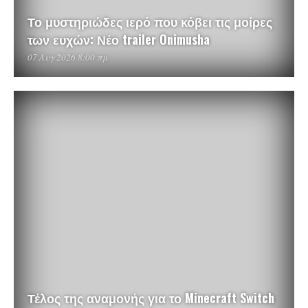
Το μυστηριώδες ιερό που κόβει τις μοίρες
των ευχών: Νέο trailer Onimusha
07 Αυγ 2026 8:00 πμ
Τέλος της αναμονής για το Minecraft Switch