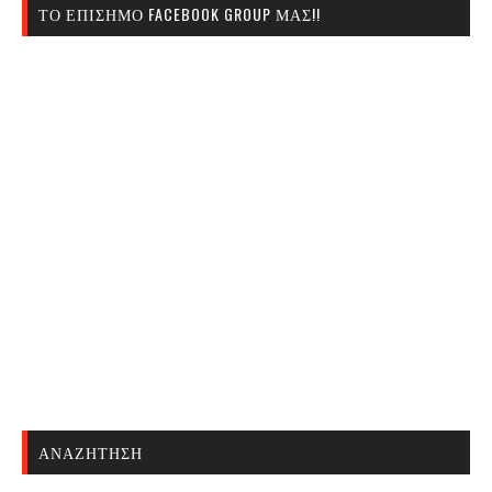
ΤΟ ΕΠΊΣΗΜΟ FACEBOOK GROUP ΜΑΣ!!
ΑΝΑΖΉΤΗΣΗ