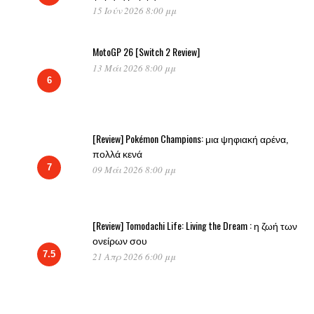
15 Ιούν 2026 8:00 μμ
MotoGP 26 [Switch 2 Review]
13 Μάι 2026 8:00 μμ
6
[Review] Pokémon Champions: μια ψηφιακή αρένα,
πολλά κενά
7
09 Μάι 2026 8:00 μμ
[Review] Tomodachi Life: Living the Dream : η ζωή των
ονείρων σου
7.5
21 Απρ 2026 6:00 μμ