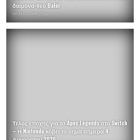
δαίμονα-θεό Balor
04 Αυγ 2026 6:27 μμ
Τέλος εποχής για το Apex Legends στο Switch
– Η Nintendo κόβει το νήμα σήμερα 4
Αυγούστου 2026