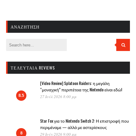
ΑΝΑΖΉΤΗΣΗ
ΤΕΛΕΥΤΑΊΑ REVIEWS
[Video Review] Splatoon Raiders: η μεγάλη
“μοναχική” περιπέτεια της Nintendo είναι εδώ!
8.5
27 Ιούλ 2026 8:00 μμ
Star Fox για το Nintendo Switch 2: Η επιστροφή που
περιμέναμε — αλλά με αστερίσκους
8
29 Ιούν 2026 9:00 μμ