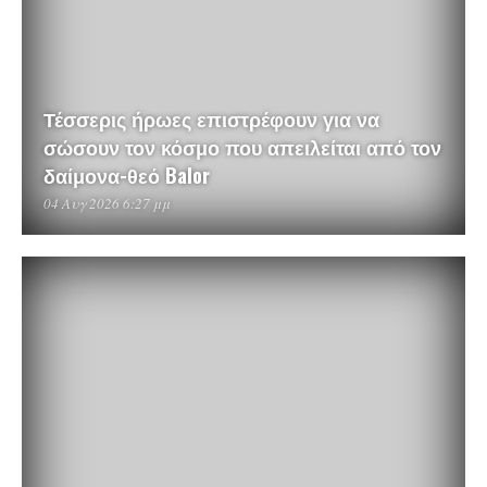
Τέσσερις ήρωες επιστρέφουν για να
σώσουν τον κόσμο που απειλείται από τον
δαίμονα-θεό Balor
04 Αυγ 2026 6:27 μμ