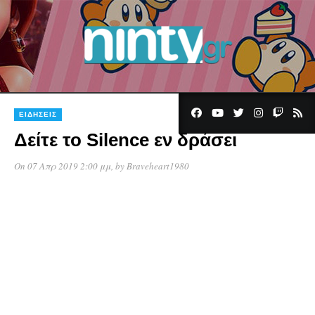
ΕΙΔΉΣΕΙΣ
Δείτε το Silence εν δράσει
On 07 Απρ 2019 2:00 μμ
, by
Braveheart1980