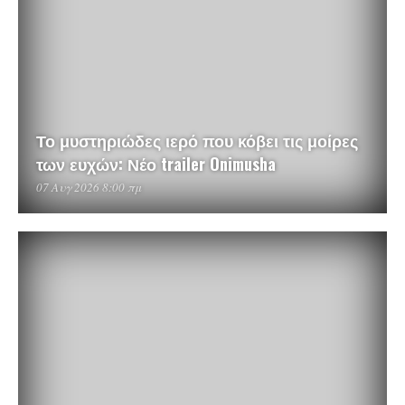
Το μυστηριώδες ιερό που κόβει τις μοίρες
των ευχών: Νέο trailer Onimusha
07 Αυγ 2026 8:00 πμ