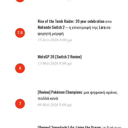
Rise of the Tomb Raider: 20 year celebration στο
Nintendo Switch 2 – η επιστροφή της Lara σε
φορητή μορφή
7.8
15 Ιούν 2026 8:00 μμ
MotoGP 26 [Switch 2 Review]
13 Μάι 2026 8:00 μμ
6
[Review] Pokémon Champions: μια ψηφιακή αρένα,
πολλά κενά
7
09 Μάι 2026 8:00 μμ
[Review] Tomodachi Life: Living the Dream : η ζωή των