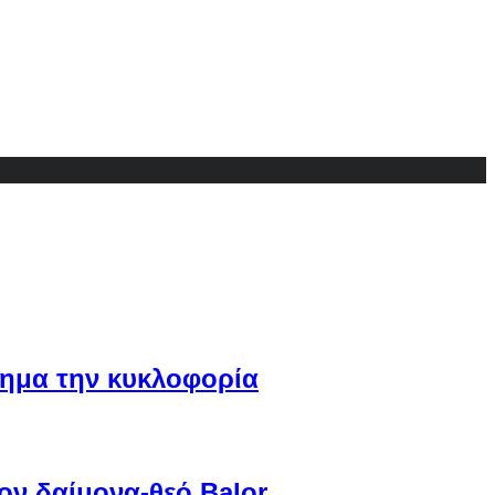
ίσημα την κυκλοφορία
ον δαίμονα-θεό Balor