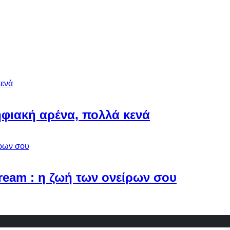
φιακή αρένα, πολλά κενά
Dream : η ζωή των ονείρων σου