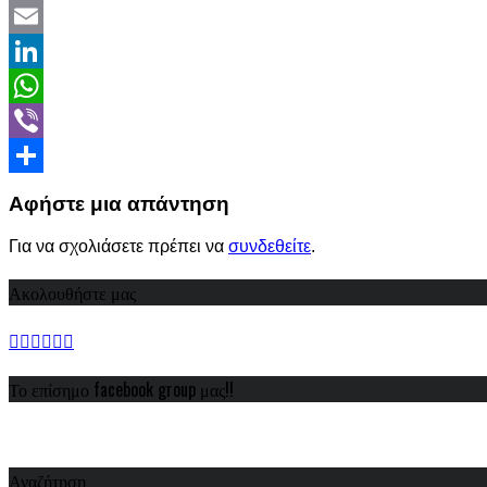
Twitter
Email
LinkedIn
WhatsApp
Viber
Share
Αφήστε μια απάντηση
Για να σχολιάσετε πρέπει να
συνδεθείτε
.
Ακολουθήστε μας
Το επίσημο facebook group μας!!
Αναζήτηση