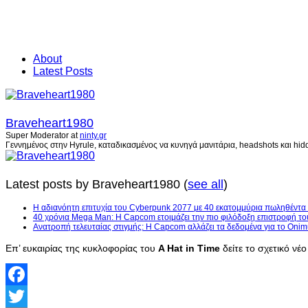
About
Latest Posts
Braveheart1980
Super Moderator
at
ninty.gr
Γεννημένος στην Hyrule, καταδικασμένος να κυνηγά μανιτάρια, headshots και hidd
Latest posts by Braveheart1980
(
see all
)
H αδιανόητη επιτυχία του Cyberpunk 2077 με 40 εκατομμύρια πωληθέντα
40 χρόνια Mega Man: Η Capcom ετοιμάζει την πιο φιλόδοξη επιστροφή το
Ανατροπή τελευταίας στιγμής: Η Capcom αλλάζει τα δεδομένα για το Onim
Επ’ ευκαιρίας της κυκλοφορίας του
A Hat in Time
δείτε το σχετικό νέο 
Facebook