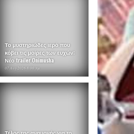
Το μυστηριώδες ιερό που
κόβει τις μοίρες των ευχών:
Νέο trailer Onimusha
07 Αυγ 2026 8:00 πμ
Τέλος της αναμονής για το