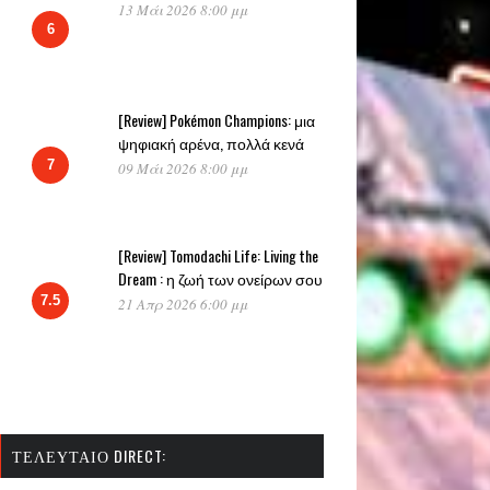
13 Μάι 2026 8:00 μμ
6
[Review] Pokémon Champions: μια
ψηφιακή αρένα, πολλά κενά
7
09 Μάι 2026 8:00 μμ
[Review] Tomodachi Life: Living the
Dream : η ζωή των ονείρων σου
7.5
21 Απρ 2026 6:00 μμ
ΤΕΛΕΥΤΑΊΟ DIRECT: