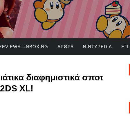
REVIEWS-UNBOXING
ΆΡΘΡΑ
NINTYPEDIA
ΕΓ
νιάτικα διαφημιστικά σποτ
 2DS XL!