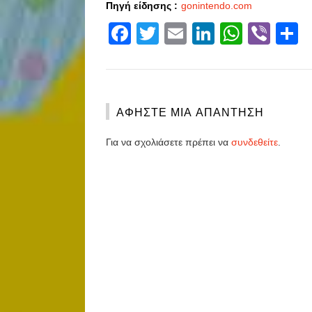
Πηγή είδησης :
gonintendo.com
Facebook
Twitter
Email
LinkedIn
Whats
Vibe
S
ΑΦΉΣΤΕ ΜΙΑ ΑΠΆΝΤΗΣΗ
Για να σχολιάσετε πρέπει να
συνδεθείτε
.