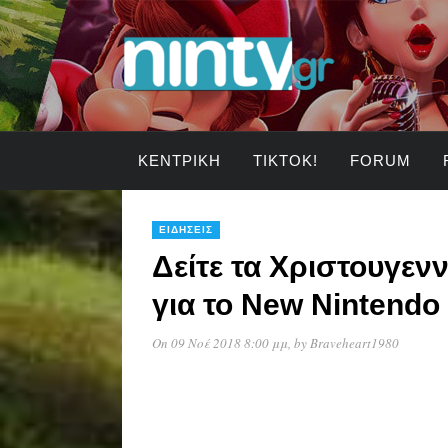
ΚΕΝΤΡΙΚΉ
TIKTOK!
FORUM
ΕΙΔΉΣΕΙΣ
Δείτε τα Χριστουγεν
για το New Nintendo
On 09 Νοέ 2018 8:00 μμ
, by
Braveheart1980