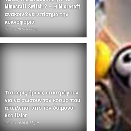
Minecraft Switch 2 – Η Microsoft
ανακοινώνει επίσημα την
κυκλοφορία
07 Αυγ 2026 6:00 μμ
Τέσσερις ήρωες επιστρέφουν
για να σώσουν τον κόσμο που
απειλείται από τον δαίμονα-
θεό Balor
04 Αυγ 2026 6:27 μμ