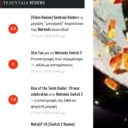
ΤΕΛΕΥΤΑΊΑ REVIEWS
[Video Review] Splatoon Raiders: η
μεγάλη “μοναχική” περιπέτεια
της Nintendo είναι εδώ!
8.5
27 Ιούλ 2026 8:00 μμ
Star Fox για το Nintendo Switch 2:
Η επιστροφή που περιμέναμε
— αλλά με αστερίσκους
8
29 Ιούν 2026 9:00 μμ
Rise of the Tomb Raider: 20 year
celebration στο Nintendo Switch 2
– η επιστροφή της Lara σε
7.8
φορητή μορφή
15 Ιούν 2026 8:00 μμ
MotoGP 26 [Switch 2 Review]