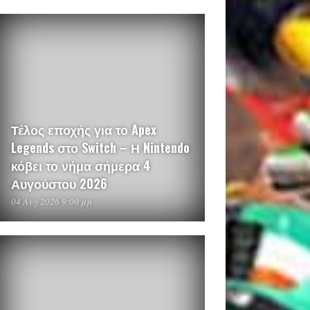
Τέλος εποχής για το Apex
Legends στο Switch – Η Nintendo
κόβει το νήμα σήμερα 4
Αυγούστου 2026
04 Αυγ 2026 9:00 μμ