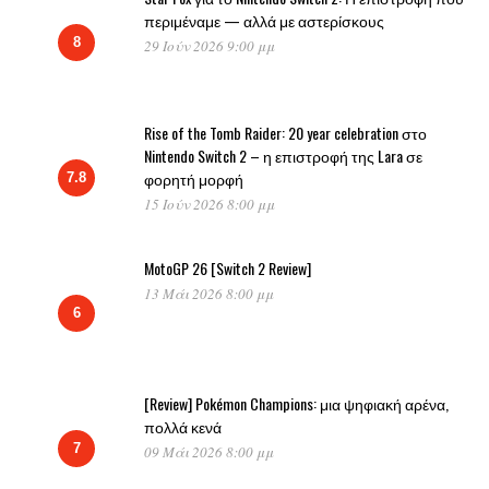
περιμέναμε — αλλά με αστερίσκους
8
29 Ιούν 2026 9:00 μμ
Rise of the Tomb Raider: 20 year celebration στο
Nintendo Switch 2 – η επιστροφή της Lara σε
φορητή μορφή
7.8
15 Ιούν 2026 8:00 μμ
MotoGP 26 [Switch 2 Review]
13 Μάι 2026 8:00 μμ
6
[Review] Pokémon Champions: μια ψηφιακή αρένα,
πολλά κενά
7
09 Μάι 2026 8:00 μμ