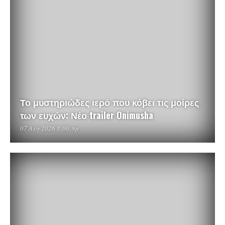
Το μυστηριώδες ιερό που κόβει τις μοίρες
των ευχών: Νέο trailer Onimusha
07 Αυγ 2026 8:00 πμ