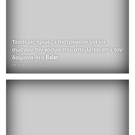
Τέσσερις ήρωες επιστρέφουν για να
σώσουν τον κόσμο που απειλείται από τον
δαίμονα-θεό Balor
04 Αυγ 2026 6:27 μμ