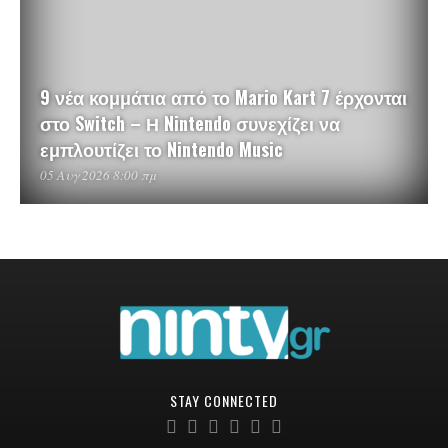
9 νέα κομμάτια από το Mario Kart 7 έρχονται
στο Switch – Η Nintendo συνεχίζει να
εμπλουτίζει το Nintendo Music
05 Αυγ 2026 8:00 πμ
STAY CONNECTED