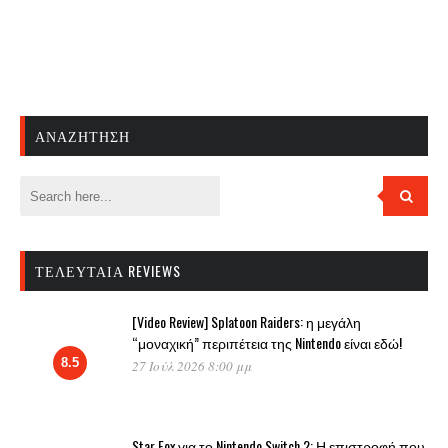
ΑΝΑΖΉΤΗΣΗ
ΤΕΛΕΥΤΑΊΑ REVIEWS
[Video Review] Splatoon Raiders: η μεγάλη
“μοναχική” περιπέτεια της Nintendo είναι εδώ!
8.5
27 Ιούλ 2026 8:00 μμ
Star Fox για το Nintendo Switch 2: Η επιστροφή που