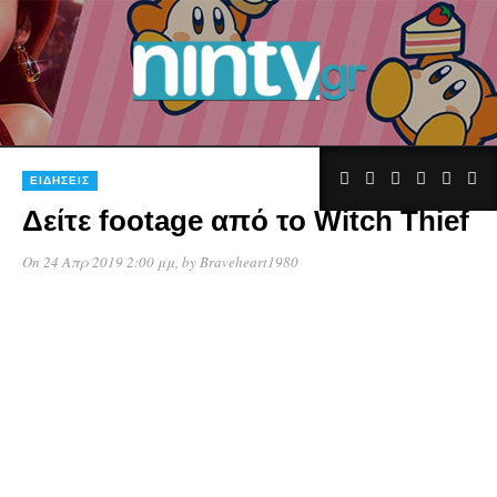
ΕΙΔΉΣΕΙΣ
Δείτε footage από το Witch Thief
On 24 Απρ 2019 2:00 μμ
, by
Braveheart1980