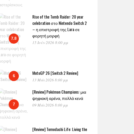
Rise of the Tomb Raider: 20 year
celebration στο Nintendo Switch 2
– η επιστροφή της Lara σε
φορητή μορφή
7.8
15 Ιούν 2026 8:00 μμ
MotoGP 26 [Switch 2 Review]
6
13 Μάι 2026 8:00 μμ
[Review] Pokémon Champions: μια
ψηφιακή αρένα, πολλά κενά
7
09 Μάι 2026 8:00 μμ
[Review] Tomodachi Life: Living the