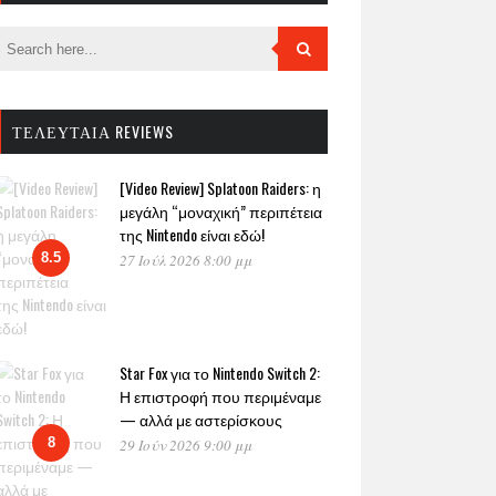
ΤΕΛΕΥΤΑΊΑ REVIEWS
[Video Review] Splatoon Raiders: η
μεγάλη “μοναχική” περιπέτεια
της Nintendo είναι εδώ!
8.5
27 Ιούλ 2026 8:00 μμ
Star Fox για το Nintendo Switch 2:
Η επιστροφή που περιμέναμε
— αλλά με αστερίσκους
8
29 Ιούν 2026 9:00 μμ