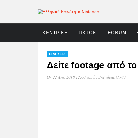
ΚΕΝΤΡΙΚΉ
TIKTOK!
FORUM
ΕΙΔΉΣΕΙΣ
Δείτε footage από τ
On 22 Απρ 2018 12:00 μμ
, by
Braveheart1980