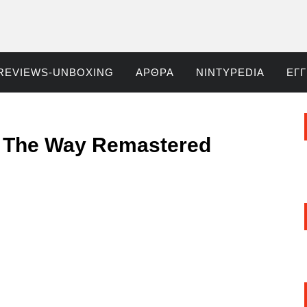
REVIEWS-UNBOXING
ΆΡΘΡΑ
NINTYPEDIA
ΕΓ
ο The Way Remastered