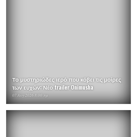
Το μυστηριώδες ιερό που κόβει τις μοίρες
των ευχών: Νέο trailer Onimusha
07 Αυγ 2026 8:00 πμ