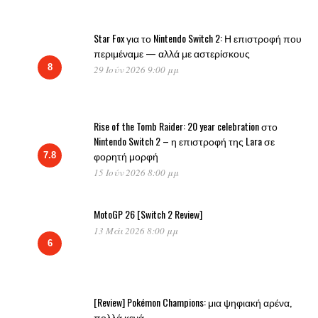
Star Fox για το Nintendo Switch 2: Η επιστροφή που
περιμέναμε — αλλά με αστερίσκους
8
29 Ιούν 2026 9:00 μμ
Rise of the Tomb Raider: 20 year celebration στο
Nintendo Switch 2 – η επιστροφή της Lara σε
φορητή μορφή
7.8
15 Ιούν 2026 8:00 μμ
MotoGP 26 [Switch 2 Review]
13 Μάι 2026 8:00 μμ
6
[Review] Pokémon Champions: μια ψηφιακή αρένα,
πολλά κενά