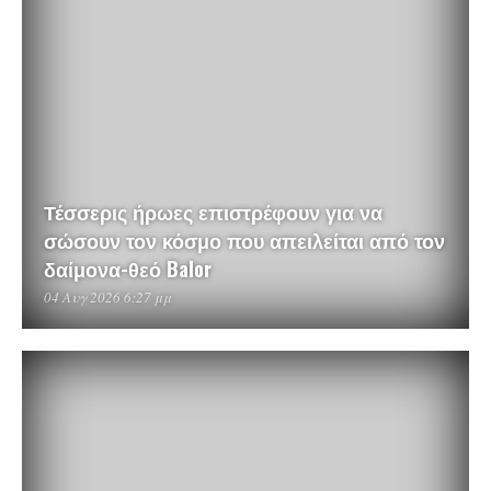
Τέσσερις ήρωες επιστρέφουν για να
σώσουν τον κόσμο που απειλείται από τον
δαίμονα-θεό Balor
04 Αυγ 2026 6:27 μμ