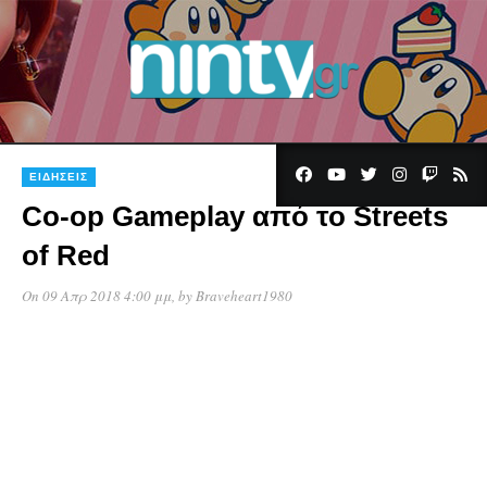
ΕΙΔΉΣΕΙΣ
Co-op Gameplay από το Streets
of Red
On 09 Απρ 2018 4:00 μμ
, by
Braveheart1980