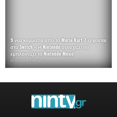
9 νέα κομμάτια από το Mario Kart 7 έρχονται
στο Switch – Η Nintendo συνεχίζει να
εμπλουτίζει το Nintendo Music
05 Αυγ 2026 8:00 πμ