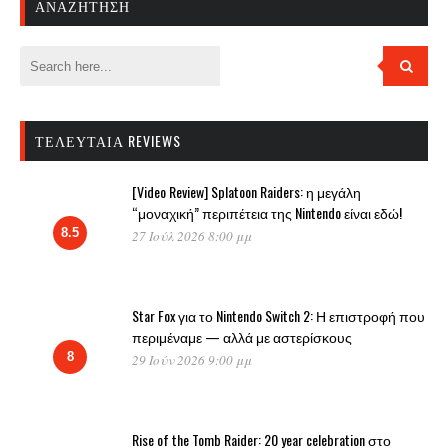
ΑΝΑΖΉΤΗΣΗ
ΤΕΛΕΥΤΑΊΑ REVIEWS
[Video Review] Splatoon Raiders: η μεγάλη
“μοναχική” περιπέτεια της Nintendo είναι εδώ!
8.5
27 Ιούλ 2026 8:00 μμ
Star Fox για το Nintendo Switch 2: Η επιστροφή που
περιμέναμε — αλλά με αστερίσκους
8
29 Ιούν 2026 9:00 μμ
Rise of the Tomb Raider: 20 year celebration στο