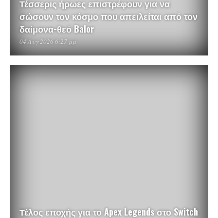
Τέσσερις ήρωες επιστρέφουν για να
σώσουν τον κόσμο που απειλείται από τον
δαίμονα-θεό Balor
04 Αυγ 2026 6:27 μμ
Τέλος εποχής για το Apex Legends στο Switch