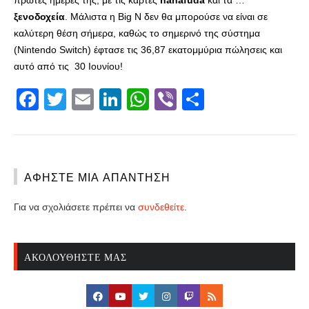
πρώτες ημέρες της, με τις κάρτες
hanafuda
και τα …
ξενοδοχεία
. Μάλιστα η Big N δεν θα μπορούσε να είναι σε
καλύτερη θέση σήμερα, καθώς το σημερινό της σύστημα
(Nintendo Switch) έφτασε τις 36,87 εκατομμύρια πώλησεις και
αυτό από τις 30 Ιουνίου!
Facebook
Twitter
Email
LinkedIn
WhatsApp
Viber
Share
ΑΦΉΣΤΕ ΜΙΑ ΑΠΆΝΤΗΣΗ
Για να σχολιάσετε πρέπει να
συνδεθείτε
.
ΑΚΟΛΟΥΘΉΣΤΕ ΜΑΣ