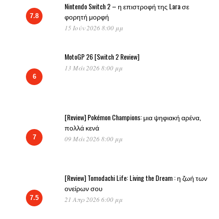
Nintendo Switch 2 – η επιστροφή της Lara σε
φορητή μορφή
7.8
15 Ιούν 2026 8:00 μμ
MotoGP 26 [Switch 2 Review]
13 Μάι 2026 8:00 μμ
6
[Review] Pokémon Champions: μια ψηφιακή αρένα,
πολλά κενά
7
09 Μάι 2026 8:00 μμ
[Review] Tomodachi Life: Living the Dream : η ζωή των
ονείρων σου
7.5
21 Απρ 2026 6:00 μμ