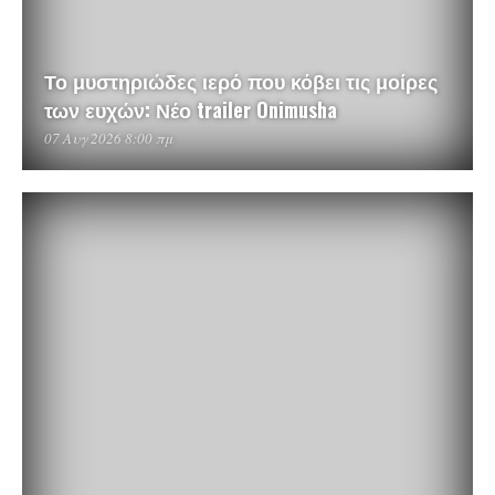
Το μυστηριώδες ιερό που κόβει τις μοίρες
των ευχών: Νέο trailer Onimusha
07 Αυγ 2026 8:00 πμ