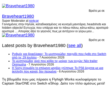
Βρείτε με σε
Braveheart1980
Super Moderator
at
ninty.gr
Γεννημένος στην Hyrule, καταδικασμένος να κυνηγά μανιτάρια, headshots και
hidden objects! Ευτυχώς που υπάρχει και το πάνω-πάνω, κάτω-κάτω, αριστερά-
αριστερά .... Απορίας άξιο το γεγονός πως με αντέχουν οι γύρω μου...
Βρείτε με σε
Latest posts by Braveheart1980
(
see all
)
Ρυθμός και βρικόλακες: Το μυστηριώδες παιχνίδι που ήρθε στο Switch
από τις 29 Ιουλίου
- 7 Αυγούστου 2026
Το μυστηριώδες ιερό που κόβει τις μοίρες των ευχών: Νέο trailer
Onimusha
- 7 Αυγούστου 2026
Η Sony ετοιμάζει το επόμενο μεγάλο χτύπημα: Το PS6 έρχεται με μια
έκπληξη που κανείς δεν περιμένει
- 6 Αυγούστου 2026
Τη βδομάδα που μας πέρασε η Flyhigh Works κυκλοφόρησε το
Captain StarONE στο Switch eShop. Δείτε τον τίτλο αμέσως μετά!