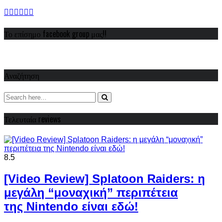
Το επίσημο facebook group μας!!
Αναζήτηση
Τελευταία reviews
8.5
[Video Review] Splatoon Raiders: η
μεγάλη “μοναχική” περιπέτεια
της Nintendo είναι εδώ!