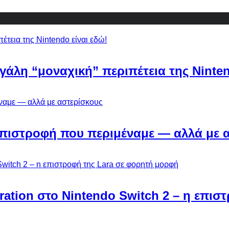
εγάλη “μοναχική” περιπέτεια της Ninten
Η επιστροφή που περιμέναμε — αλλά με 
ebration στο Nintendo Switch 2 – η επι