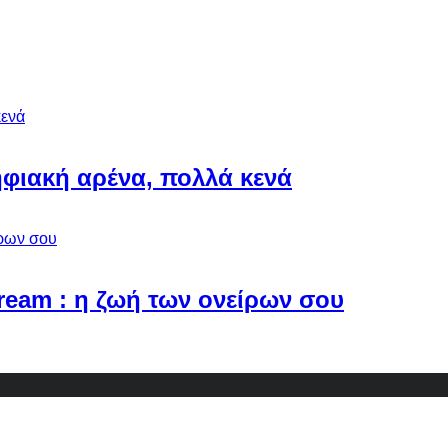
φιακή αρένα, πολλά κενά
Dream : η ζωή των ονείρων σου