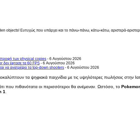
en objects! Ευτυχώς που υπάρχει και το πάνω-πάνω, κάτω-κάτω, αριστερά-αριστερά 
στροφή των physical copies
- 6 Αυγούστου 2026
er δεν έφτασε τα 60 FPS
- 6 Αυγούστου 2026
ται να ανατρέψει τα top-down shooters
- 6 Αυγούστου 2026
καλύπτουν τα ψηφιακά παιχνίδια με τις υψηλότερες πωλήσεις στην Ια
άτι που πιθανότατα οι περισσότεροι θα ανέμεναν. Ωστόσο, το
Pokemo
h
1
.