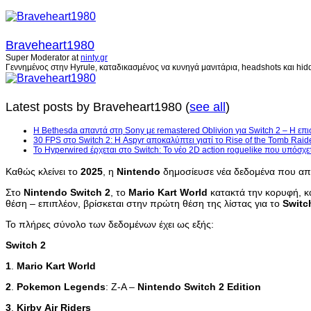
Braveheart1980
Super Moderator
at
ninty.gr
Γεννημένος στην Hyrule, καταδικασμένος να κυνηγά μανιτάρια, headshots και hidd
Latest posts by Braveheart1980
(
see all
)
Η Bethesda απαντά στη Sony με remastered Oblivion για Switch 2 – Η επι
30 FPS στο Switch 2: Η Aspyr αποκαλύπτει γιατί το Rise of the Tomb Raid
Το Hyperwired έρχεται στο Switch: Το νέο 2D action roguelike που υπόσχε
Καθώς κλείνει το
2025
, η
Nintendo
δημοσίευσε νέα δεδομένα που απο
Στο
Nintendo
Switch
2
, το
Mario
Kart
World
κατακτά την κορυφή, κ
θέση – επιπλέον, βρίσκεται στην πρώτη θέση της λίστας για το
Switc
Το πλήρες σύνολο των δεδομένων έχει ως εξής:
Switch
2
1
.
Mario
Kart
World
2
.
Pokemon
Legends
: Z-A –
Nintendo
Switch
2
Edition
3
.
Kirby
Air
Riders