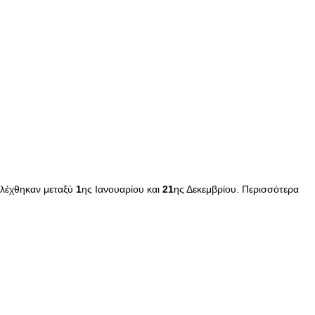
λλέχθηκαν μεταξύ
1
ης Ιανουαρίου και
21
ης Δεκεμβρίου. Περισσότερα