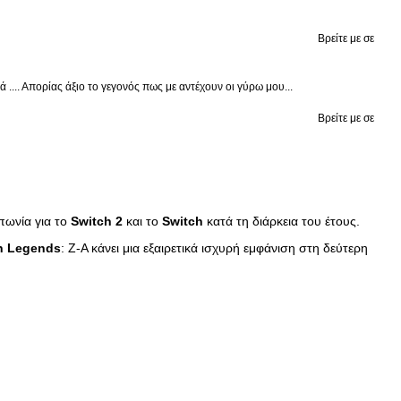
Βρείτε με σε
.... Απορίας άξιο το γεγονός πως με αντέχουν οι γύρω μου...
Βρείτε με σε
πωνία για το
Switch
2
και το
Switch
κατά τη διάρκεια του έτους.
n
Legends
: Z-A κάνει μια εξαιρετικά ισχυρή εμφάνιση στη δεύτερη