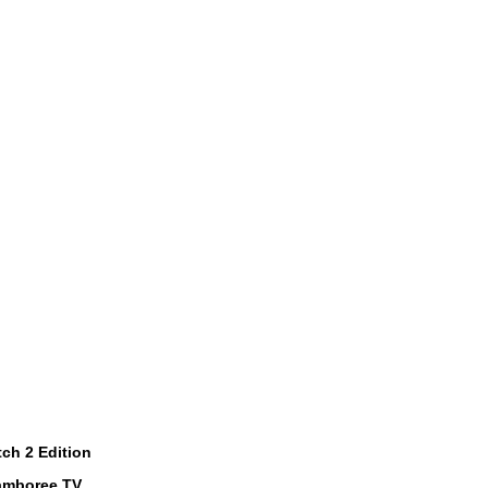
tch
2
Edition
amboree
TV