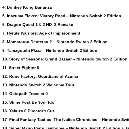
4
.
Donkey
Kong
Bananza
5
.
Inazuma
Eleven
:
Victory
Road
–
Nintendo
Switch
2
Edition
6
.
Dragon
Quest
1
&
2
HD
–
2
Remake
7
.
Hyrule
Warriors
:
Age
of
Imprisonment
8
.
Momotarou
Dentetsu
2
–
Nintendo
Switch
2
Edition
9
.
Tamagotchi
Plaza
–
Nintendo
Switch
2
Edition
10
.
Story
of
Seasons
:
Grand
Bazaar
–
Nintendo
Switch
2
Edition
11
.
Street
Fighter
6
12
.
Rune
Factory
:
Guardians
of
Azuma
13
.
Nintendo
Switch
2
Welcome
Tour
14
.
Octopath
Traveler
0
15
.
Shine
Post
Be
Your
Idol
16
.
Yakuza
0
Director
‘s
Cut
17
.
Final
Fantasy
Tactics
:
The
Ivalice
Chronicles
–
Nintendo
Swi
18
.
Super
Mario
Party
Jamboree
–
Nintendo
Switch
2
Edition
+
J