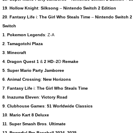
19
.
Hollow
Knight
:
Silksong
–
Nintendo
Switch
2
Edition
20
.
Fantasy
Life
i:
The
Girl
Who
Steals
Time
–
Nintendo
Switch
2
Switch
1
.
Pokemon
Legends
: Z-A
2
.
Tamagotchi
Plaza
3
.
Minecraft
4
.
Dragon
Quest
1
&
2
HD
–
2
D
Remake
5
.
Super
Mario
Party
Jamboree
6
.
Animal
Crossing
:
New
Horizons
7
.
Fantasy
Life
i:
The
Girl
Who
Steals
Time
8
.
Inazuma
Eleven
:
Victory
Road
9
.
Clubhouse
Games
:
51
Worldwide
Classics
10
.
Mario
Kart
8
Deluxe
11
.
Super
Smash
Bros
.
Ultimate
12
.
Powerful
Pro
Baseball
2024
–
2025