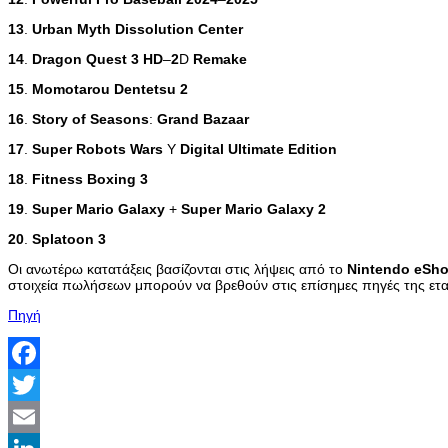
13
.
Urban
Myth
Dissolution
Center
14
.
Dragon
Quest
3
HD
–
2
D
Remake
15
.
Momotarou
Dentetsu
2
16
.
Story
of
Seasons
:
Grand
Bazaar
17
.
Super
Robots
Wars
Y
Digital
Ultimate
Edition
18
.
Fitness
Boxing
3
19
.
Super
Mario
Galaxy
+
Super
Mario
Galaxy
2
20
.
Splatoon
3
Οι ανωτέρω κατατάξεις βασίζονται στις λήψεις από το
Nintendo
eSh
στοιχεία πωλήσεων μπορούν να βρεθούν στις επίσημες πηγές της εται
Πηγή
Facebook
Twitter