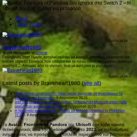
About
Latest Posts
Βρείτε με σε
Braveheart1980
Super Moderator
at
ninty.gr
Γεννημένος στην Hyrule, καταδικασμένος να κυνηγά μανιτάρια, headshots και
hidden objects! Ευτυχώς που υπάρχει και το πάνω-πάνω, κάτω-κάτω, αριστερά-
αριστερά .... Απορίας άξιο το γεγονός πως με αντέχουν οι γύρω μου...
Βρείτε με σε
Latest posts by Braveheart1980
(
see all
)
Ο Miyamoto αποκαλύπτει: Νέοι ήρωες έρχονται να ανατρέψουν τα
δεδομένα στη Nintendo
- 9 Αυγούστου 2026
800.000 επισκέπτες σε έναν χρόνο: Το Nintendo Museum σπάει κάθε
ρεκόρ πριν καν κλείσει χρόνο
- 9 Αυγούστου 2026
Η Nintendo αποκαλύπτει: “Πρέπει να αλλάξουμε ριζικά το Pokémon
TCG”
- 9 Αυγούστου 2026
Το
Avatar
:
Frontiers
of
Pandora
της
Ubisoft
έχει λάβει αρκετά
θετικές κριτικές από την κυκλοφορία του το
2023
, με πολυάριθμες
ενημερώσεις να προσφέρουν επιπλέον περιεχόμενο και βελτιώσεις