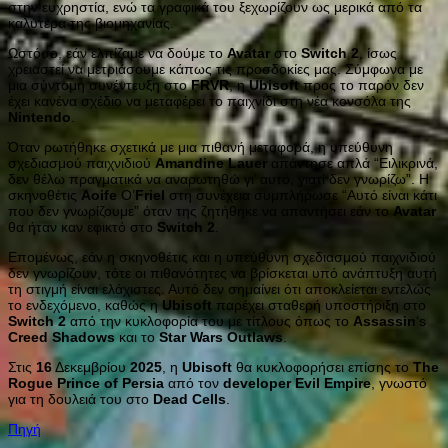
στην ευχρηστία, ενώ τα γραφικά του ξεχωρίζουν ως μερικά από τα
καλύτερα της βιομηχανίας.
Ωστόσο, εάν ελπίζαμε να δούμε το
Avatar
στο
Switch
2
, ίσως
χρειαστεί να μετριάσουμε κάπως τις προσδοκίες μας. Σύμφωνα με
μια σύντομη συνέντευξη στο
FRVR
, η
Ubisoft
προς το παρόν δεν
έχει κανένα σχέδιο να μεταφέρει το παιχνίδι στη νέα κονσόλα της
Nintendo
.
Όταν ρωτήθηκε σχετικά με μια πιθανή μεταφορά, η υπεύθυνη
σχεδιασμού παιχνιδιού
Amandine
Lauer
απάντησε απλά “Ειλικρινά,
δεν θέλω πραγματικά να αναρωτηθώ γι’ αυτό, γιατί δεν γνωρίζω”. Η
σκηνοθέτις
Aoife
O’
Friel
στη συνέχεια συμπλήρωσε “Αυτό είναι κάτι
που δεν γνωρίζουμε” όταν της ζητήθηκε να απαντήσει εάν το
Avatar
θα ήταν καν εφικτό στο
Switch
2
.
Επομένως, εάν η σκηνοθέτις και η υπεύθυνη σχεδιασμού παιχνιδιού
δεν γνωρίζουν, τότε οι πιθανότητες να βρίσκεται υπό ανάπτυξη αυτή
τη στιγμή είναι ελάχιστες. Αυτό δεν σημαίνει ότι αποκλείεται εντελώς
το ενδεχόμενο, καθώς η
Ubisoft
παρέχει σταθερή υποστήριξη στο
Switch
2
από την κυκλοφορία του με τίτλους όπως το
Assassin
‘s
Creed
Shadows
και το
Star
Wars
Outlaws
.
Στις
16
Δεκεμβρίου
2025
, η
Ubisoft
θα κυκλοφορήσει επίσης το
The
Rogue
Prince
of
Persia
από τον
developer
Evil
Empire
, γνωστό
για τη δουλειά του στο
Dead
Cells
.
Πηγή