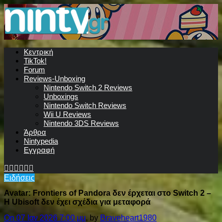
Κεντρική
TikTok!
Forum
Reviews-Unboxing
Nintendo Switch 2 Reviews
Unboxings
Nintendo Switch Reviews
Wii U Reviews
Nintendo 3DS Reviews
Άρθρα
Nintypedia
Εγγραφή
Ειδήσεις
Avatar: Frontiers of Pandora δεν έρχεται στο Switch 2 –
Η Ubisoft δεν έχει σχέδια για μεταφορά
On 07 Ιαν 2026 7:00 μμ
, by
Braveheart1980