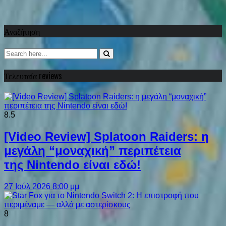
Αναζήτηση
Τελευταία reviews
8.5
[Video Review] Splatoon Raiders: η
μεγάλη “μοναχική” περιπέτεια
της Nintendo είναι εδώ!
27 Ιούλ 2026 8:00 μμ
8