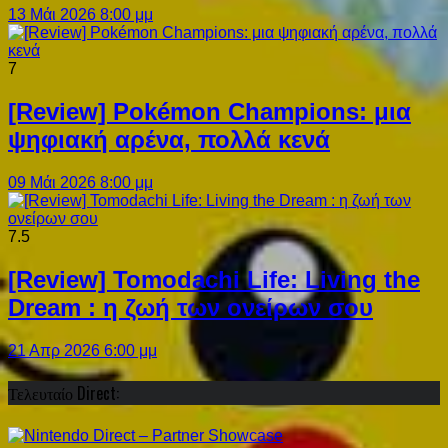
13 Μάι 2026 8:00 μμ
7
[Review] Pokémon Champions: μια
ψηφιακή αρένα, πολλά κενά
09 Μάι 2026 8:00 μμ
7.5
[Review] Tomodachi Life: Living the
Dream : η ζωή των ονείρων σου
21 Απρ 2026 6:00 μμ
Τελευταίο Direct: