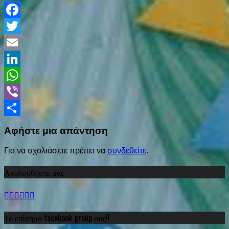
Facebook
Twitter
Email
LinkedIn
WhatsApp
Viber
Share
Αφήστε μια απάντηση
Για να σχολιάσετε πρέπει να
συνδεθείτε
.
Ακολουθήστε μας
Το επίσημο facebook group μας!!