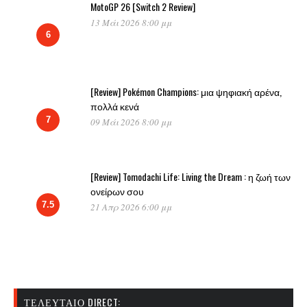
MotoGP 26 [Switch 2 Review]
13 Μάι 2026 8:00 μμ
6
[Review] Pokémon Champions: μια ψηφιακή αρένα,
πολλά κενά
7
09 Μάι 2026 8:00 μμ
[Review] Tomodachi Life: Living the Dream : η ζωή των
ονείρων σου
7.5
21 Απρ 2026 6:00 μμ
ΤΕΛΕΥΤΑΊΟ DIRECT: