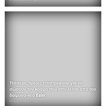
Τέσσερις ήρωες επιστρέφουν για να
σώσουν τον κόσμο που απειλείται από τον
δαίμονα-θεό Balor
04 Αυγ 2026 6:27 μμ