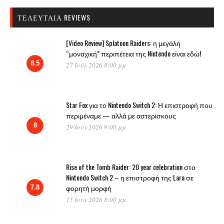
ΤΕΛΕΥΤΑΊΑ REVIEWS
[Video Review] Splatoon Raiders: η μεγάλη
“μοναχική” περιπέτεια της Nintendo είναι εδώ!
8.5
27 Ιούλ 2026 8:00 μμ
Star Fox για το Nintendo Switch 2: Η επιστροφή που
περιμέναμε — αλλά με αστερίσκους
8
29 Ιούν 2026 9:00 μμ
Rise of the Tomb Raider: 20 year celebration στο
Nintendo Switch 2 – η επιστροφή της Lara σε
φορητή μορφή
7.8
15 Ιούν 2026 8:00 μμ