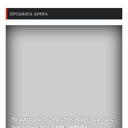
ΠΡΌΣΦΑΤΑ ΆΡΘΡΑ
Το μυστηριώδες ιερό που κόβει τις μοίρες
των ευχών: Νέο trailer Onimusha