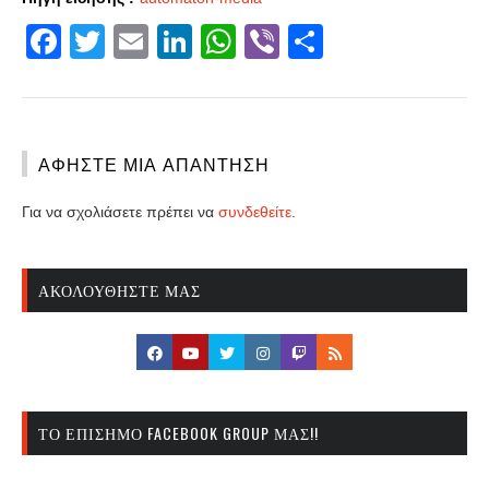
— bao (@baobabustroll)
November 12, 2023
Facebook
Twitter
Email
LinkedIn
WhatsApp
Viber
Share
ΑΦΉΣΤΕ ΜΙΑ ΑΠΆΝΤΗΣΗ
Για να σχολιάσετε πρέπει να
συνδεθείτε
.
ΑΚΟΛΟΥΘΉΣΤΕ ΜΑΣ
ΤΟ ΕΠΊΣΗΜΟ FACEBOOK GROUP ΜΑΣ!!