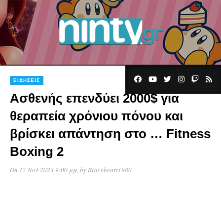
ΕΙΔΉΣΕΙΣ
Ασθενής επενδύει 2000$ για
θεραπεία χρόνιου πόνου και
βρίσκει απάντηση στο … Fitness
Boxing 2
On 17 Νοέ 2023 9:00 μμ
, by
Braveheart1980