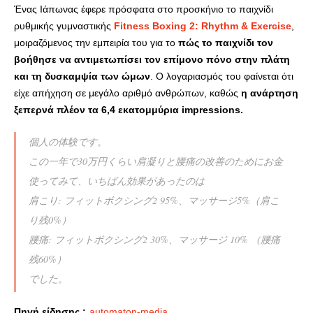
Ένας Ιάπωνας έφερε πρόσφατα στο προσκήνιο το παιχνίδι
ρυθμικής γυμναστικής
Fitness Boxing 2: Rhythm & Exercise
,
μοιραζόμενος την εμπειρία του για το
πώς το παιχνίδι τον
βοήθησε να αντιμετωπίσει τον επίμονο πόνο στην πλάτη
και τη δυσκαμψία των ώμων
. Ο λογαριασμός του φαίνεται ότι
είχε απήχηση σε μεγάλο αριθμό ανθρώπων, καθώς
η ανάρτηση
ξεπερνά πλέον τα 6,4 εκατομμύρια impressions.
個人の体験です。
この一年で30万円くらい肩凝りと腰痛の改善のためにお金
使ってみて、いちばん効果があったのは
肩こり: フィットボクシング2 95%、マッサージ5%（肩こ
り残0%）
腰痛: フィットボクシング2 30%、マッサージ 10% （腰痛
残60%）
でした。
任天堂さんありがとうございます。
Πηγή είδησης :
automaton-media