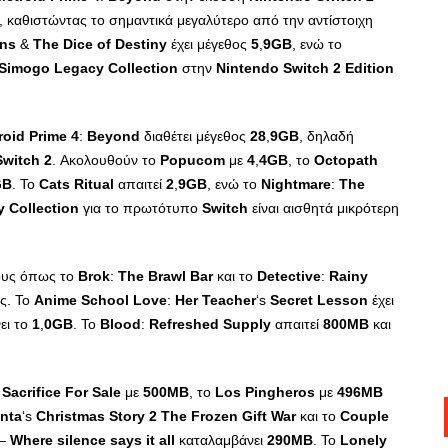
καθιστώντας το σημαντικά μεγαλύτερο από την αντίστοιχη
ons
&
The
Dice
of
Destiny
έχει μέγεθος
5
,
9
GB
, ενώ το
Simogo
Legacy
Collection
στην
Nintendo
Switch
2
Edition
roid
Prime
4
:
Beyond
διαθέτει μέγεθος
28
,
9
GB
, δηλαδή
Switch
2
. Ακολουθούν το
Popucom
με
4
,
4
GB
, το
Octopath
GB
. Το
Cats
Ritual
απαιτεί
2
,
9
GB
, ενώ το
Nightmare
:
The
y
Collection
για το πρωτότυπο
Switch
είναι αισθητά μικρότερη
λους όπως το
Brok
:
The
Brawl
Bar
και το
Detective
:
Rainy
ς. Το
Anime
School
Love
:
Her
Teacher
‘s
Secret
Lesson
έχει
ει το
1
,
0
GB
. Το
Blood
:
Refreshed
Supply
απαιτεί
800
MB
και
ο
Sacrifice
For
Sale
με
500
MB
, το
Los
Pingheros
με
496
MB
nta
‘s
Christmas
Story
2
The
Frozen
Gift
War
και το
Couple
–
Where
silence
says
it
all
καταλαμβάνει
290
MB
. Το
Lonely