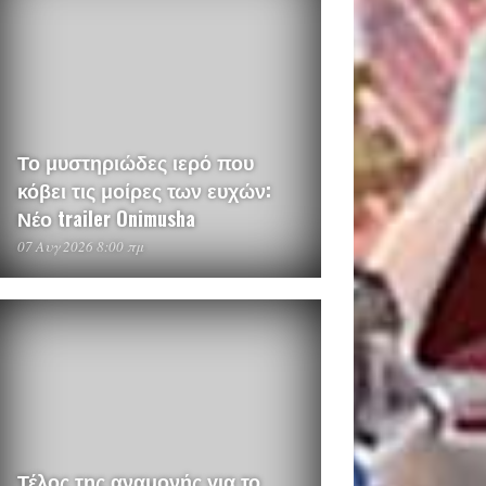
Το μυστηριώδες ιερό που
κόβει τις μοίρες των ευχών:
Νέο trailer Onimusha
07 Αυγ 2026 8:00 πμ
Τέλος της αναμονής για το