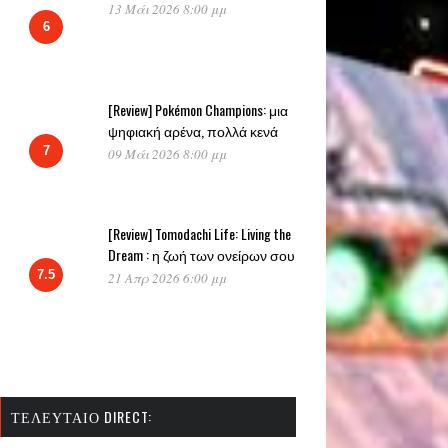
13 Μάι 2026 8:00 μμ
6
[Review] Pokémon Champions: μια
ψηφιακή αρένα, πολλά κενά
7
09 Μάι 2026 8:00 μμ
[Review] Tomodachi Life: Living the
Dream : η ζωή των ονείρων σου
7.5
21 Απρ 2026 6:00 μμ
ΤΕΛΕΥΤΑΊΟ DIRECT: