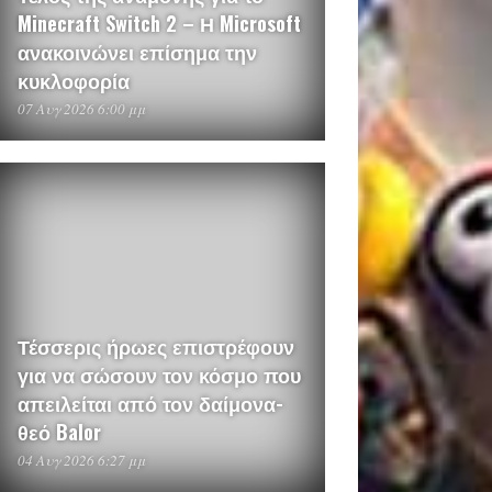
Minecraft Switch 2 – Η Microsoft
ανακοινώνει επίσημα την
κυκλοφορία
07 Αυγ 2026 6:00 μμ
Τέσσερις ήρωες επιστρέφουν
για να σώσουν τον κόσμο που
απειλείται από τον δαίμονα-
θεό Balor
04 Αυγ 2026 6:27 μμ