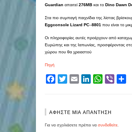
Guardian
απαιτεί
276
MB
και το
Dino
Dawn
D
Στα πιο συμπαγή παιχνίδια της λίστας βρίσκο
Eggconsole
Lizard
PC
–
8801
που είναι το μι
Οι πληροφορίες αυτές προέρχουν από καταχωρί
Ευρώπης και της Ιαπωνίας, προσφέροντας στου
χώρου που θα χρειαστού
Πηγή
Facebook
Twitter
Email
LinkedIn
Whats
Vibe
S
ΑΦΉΣΤΕ ΜΙΑ ΑΠΆΝΤΗΣΗ
Για να σχολιάσετε πρέπει να
συνδεθείτε
.