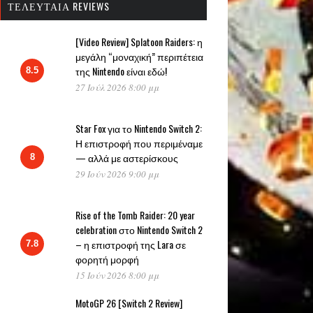
ΤΕΛΕΥΤΑΊΑ REVIEWS
[Video Review] Splatoon Raiders: η
μεγάλη “μοναχική” περιπέτεια
της Nintendo είναι εδώ!
8.5
27 Ιούλ 2026 8:00 μμ
Star Fox για το Nintendo Switch 2:
Η επιστροφή που περιμέναμε
— αλλά με αστερίσκους
8
29 Ιούν 2026 9:00 μμ
Rise of the Tomb Raider: 20 year
celebration στο Nintendo Switch 2
– η επιστροφή της Lara σε
7.8
φορητή μορφή
15 Ιούν 2026 8:00 μμ
MotoGP 26 [Switch 2 Review]