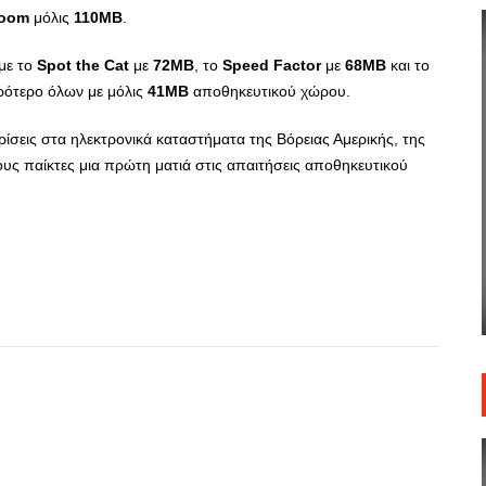
oom
μόλις
110
MB
.
υμε το
Spot
the
Cat
με
72
MB
, το
Speed
Factor
με
68
MB
και το
κρότερο όλων με μόλις
41
MB
αποθηκευτικού χώρου.
σεις στα ηλεκτρονικά καταστήματα της Βόρειας Αμερικής, της
ς παίκτες μια πρώτη ματιά στις απαιτήσεις αποθηκευτικού
App
r
hare