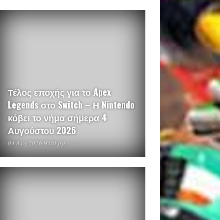
Τέλος εποχής για το Apex
Legends στο Switch – Η Nintendo
κόβει το νήμα σήμερα 4
Αυγούστου 2026
04 Αυγ 2026 9:00 μμ