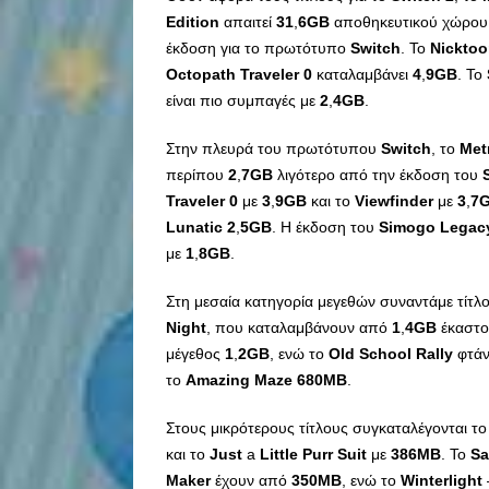
Edition
απαιτεί
31
,
6
GB
αποθηκευτικού χώρου, 
έκδοση για το πρωτότυπο
Switch
. Το
Nickto
Octopath
Traveler
0
καταλαμβάνει
4
,
9
GB
. Το
είναι πιο συμπαγές με
2
,
4
GB
.
Στην πλευρά του πρωτότυπου
Switch
, το
Met
περίπου
2
,
7
GB
λιγότερο από την έκδοση του
Traveler
0
με
3
,
9
GB
και το
Viewfinder
με
3
,
7
Lunatic
2
,
5
GB
. Η έκδοση του
Simogo
Legac
με
1
,
8
GB
.
Στη μεσαία κατηγορία μεγεθών συναντάμε τίτ
Night
, που καταλαμβάνουν από
1
,
4
GB
έκαστο
μέγεθος
1
,
2
GB
, ενώ το
Old
School
Rally
φτάν
το
Amazing
Maze
680
MB
.
Στους μικρότερους τίτλους συγκαταλέγονται τ
και το
Just
a
Little
Purr
Suit
με
386
MB
. Το
Sa
Maker
έχουν από
350
MB
, ενώ το
Winterlight