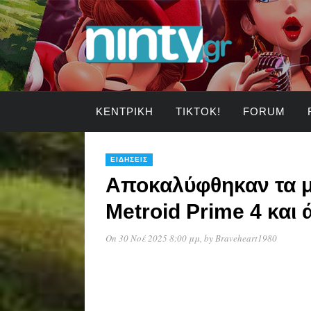
ΚΕΝΤΡΙΚΉ
TIKTOK!
FORUM
ΕΙΔΉΣΕΙΣ
Αποκαλύφθηκαν τα μ
Metroid Prime 4 και 
On 30 Νοέ 2025 8:00 μμ
, by
Braveheart1980