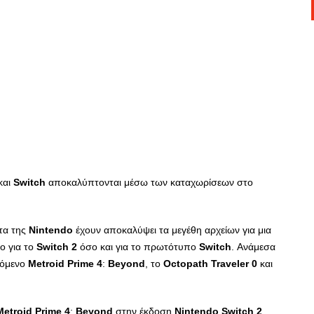
και
Switch
αποκαλύπτονται μέσω των καταχωρίσεων στο
τα της
Nintendo
έχουν αποκαλύψει τα μεγέθη αρχείων για μια
ο για το
Switch
2
όσο και για το πρωτότυπο
Switch
. Ανάμεσα
νόμενο
Metroid
Prime
4
:
Beyond
, το
Octopath
Traveler
0
και
Metroid
Prime
4
:
Beyond
στην έκδοση
Nintendo
Switch
2