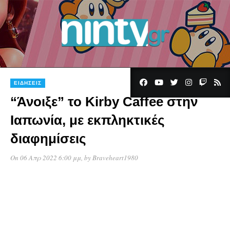
ΕΙΔΉΣΕΙΣ
“Άνοιξε” το Kirby Caffee στην
Ιαπωνία, με εκπληκτικές
διαφημίσεις
On 06 Απρ 2022 6:00 μμ
, by
Braveheart1980