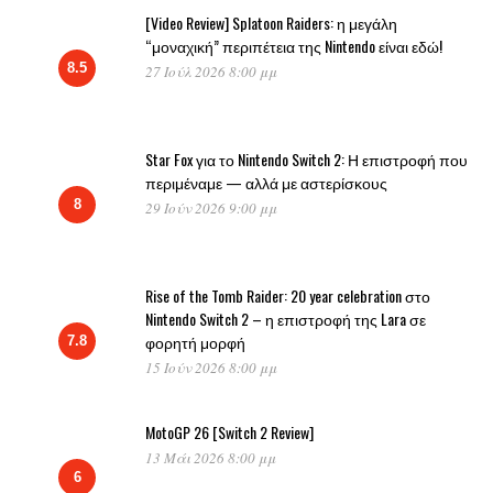
[Video Review] Splatoon Raiders: η μεγάλη
“μοναχική” περιπέτεια της Nintendo είναι εδώ!
8.5
27 Ιούλ 2026 8:00 μμ
Star Fox για το Nintendo Switch 2: Η επιστροφή που
περιμέναμε — αλλά με αστερίσκους
8
29 Ιούν 2026 9:00 μμ
Rise of the Tomb Raider: 20 year celebration στο
Nintendo Switch 2 – η επιστροφή της Lara σε
φορητή μορφή
7.8
15 Ιούν 2026 8:00 μμ
MotoGP 26 [Switch 2 Review]
13 Μάι 2026 8:00 μμ
6