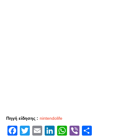
Πηγή είδησης :
nintendolife
Facebook
Twitter
Email
LinkedIn
WhatsApp
Viber
Share