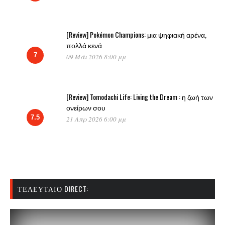
[Review] Pokémon Champions: μια ψηφιακή αρένα,
πολλά κενά
7
09 Μάι 2026 8:00 μμ
[Review] Tomodachi Life: Living the Dream : η ζωή των
ονείρων σου
7.5
21 Απρ 2026 6:00 μμ
ΤΕΛΕΥΤΑΊΟ DIRECT: