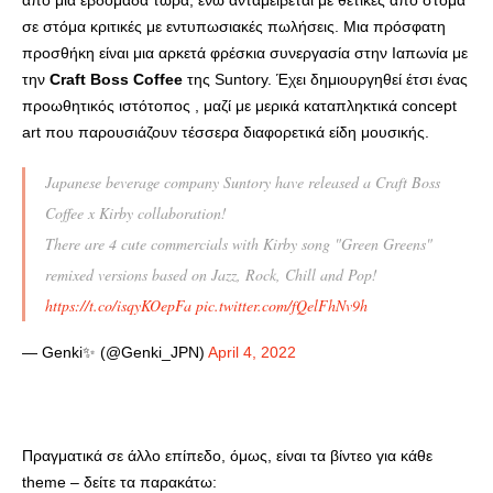
από μια εβδομάδα τώρα, ενώ ανταμείβεται με θετικές από στόμα
σε στόμα κριτικές με εντυπωσιακές πωλήσεις. Μια πρόσφατη
προσθήκη είναι μια αρκετά φρέσκια συνεργασία στην Ιαπωνία με
την
Craft Boss Coffee
της Suntory. Έχει δημιουργηθεί έτσι ένας
προωθητικός ιστότοπος , μαζί με μερικά καταπληκτικά concept
art που παρουσιάζουν τέσσερα διαφορετικά είδη μουσικής.
Japanese beverage company Suntory have released a Craft Boss
Coffee x Kirby collaboration!
There are 4 cute commercials with Kirby song "Green Greens"
remixed versions based on Jazz, Rock, Chill and Pop!
https://t.co/isqyKOepFa
pic.twitter.com/fQelFhNv9h
— Genki✨ (@Genki_JPN)
April 4, 2022
Πραγματικά σε άλλο επίπεδο, όμως, είναι τα βίντεο για κάθε
theme – δείτε τα παρακάτω: