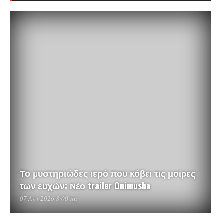
Το μυστηριώδες ιερό που κόβει τις μοίρες
των ευχών: Νέο trailer Onimusha
07 Αυγ 2026 8:00 πμ