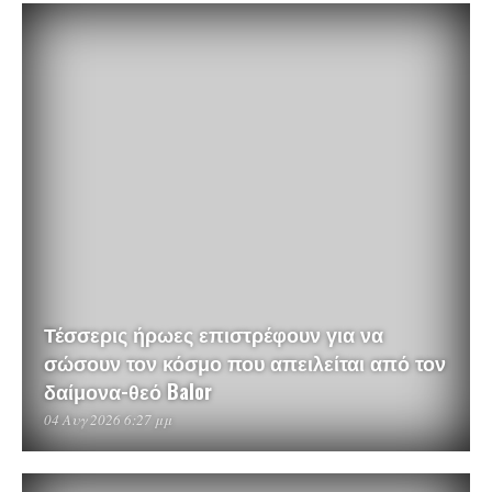
Τέσσερις ήρωες επιστρέφουν για να
σώσουν τον κόσμο που απειλείται από τον
δαίμονα-θεό Balor
04 Αυγ 2026 6:27 μμ