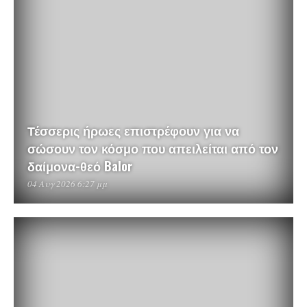
Τέσσερις ήρωες επιστρέφουν για να
σώσουν τον κόσμο που απειλείται από τον
δαίμονα-θεό Balor
04 Αυγ 2026 6:27 μμ