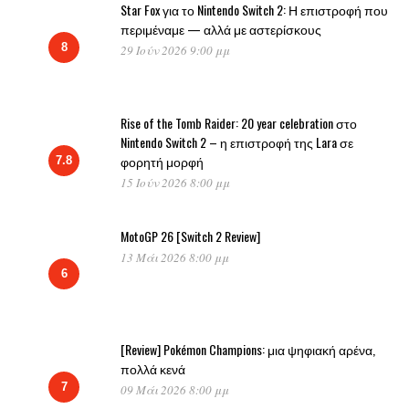
Star Fox για το Nintendo Switch 2: Η επιστροφή που
περιμέναμε — αλλά με αστερίσκους
8
29 Ιούν 2026 9:00 μμ
Rise of the Tomb Raider: 20 year celebration στο
Nintendo Switch 2 – η επιστροφή της Lara σε
φορητή μορφή
7.8
15 Ιούν 2026 8:00 μμ
MotoGP 26 [Switch 2 Review]
13 Μάι 2026 8:00 μμ
6
[Review] Pokémon Champions: μια ψηφιακή αρένα,
πολλά κενά
7
09 Μάι 2026 8:00 μμ