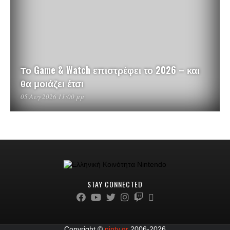
Το Game & Watch επιστρέφει το 2026 – και
θα μοιάζει έτσι
05 Αυγ 2026 11:00 μμ
STAY CONNECTED
Copyright ©
ninty.gr
2006-2026