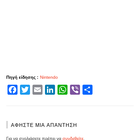
Πηγή είδησης :
Nintendo
Facebook
Twitter
Email
LinkedIn
WhatsApp
Viber
Share
ΑΦΉΣΤΕ ΜΙΑ ΑΠΆΝΤΗΣΗ
Για να σχολιάσετε πρέπει να
συνδεθείτε
.