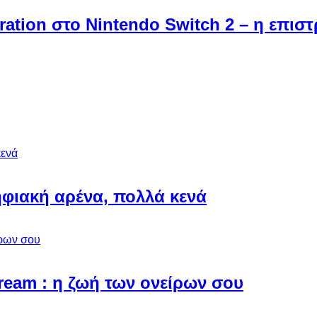
ebration στο Nintendo Switch 2 – η επι
φιακή αρένα, πολλά κενά
Dream : η ζωή των ονείρων σου