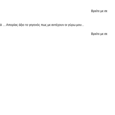
Βρείτε με σε
.... Απορίας άξιο το γεγονός πως με αντέχουν οι γύρω μου...
Βρείτε με σε