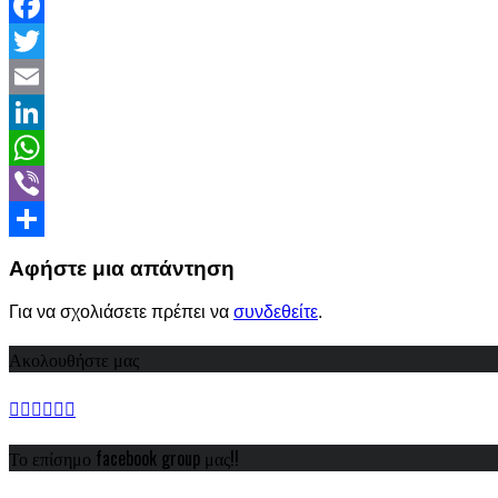
Facebook
Twitter
Email
LinkedIn
WhatsApp
Viber
Share
Αφήστε μια απάντηση
Για να σχολιάσετε πρέπει να
συνδεθείτε
.
Ακολουθήστε μας
Το επίσημο facebook group μας!!