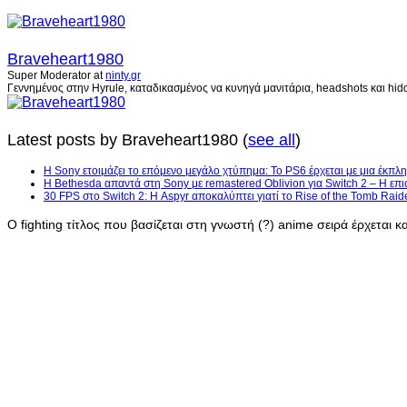
Braveheart1980
Super Moderator
at
ninty.gr
Γεννημένος στην Hyrule, καταδικασμένος να κυνηγά μανιτάρια, headshots και hidd
Latest posts by Braveheart1980
(
see all
)
Η Sony ετοιμάζει το επόμενο μεγάλο χτύπημα: Το PS6 έρχεται με μια έκπλη
Η Bethesda απαντά στη Sony με remastered Oblivion για Switch 2 – Η επι
30 FPS στο Switch 2: Η Aspyr αποκαλύπτει γιατί το Rise of the Tomb Raid
Ο fighting τίτλος που βασίζεται στη γνωστή (?) anime σειρά έρχεται κ