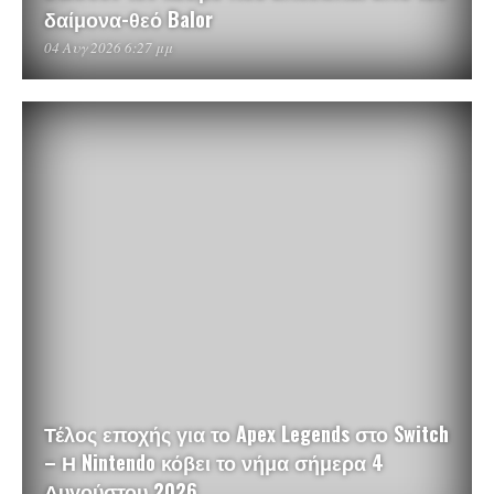
δαίμονα-θεό Balor
04 Αυγ 2026 6:27 μμ
Τέλος εποχής για το Apex Legends στο Switch
– Η Nintendo κόβει το νήμα σήμερα 4
Αυγούστου 2026