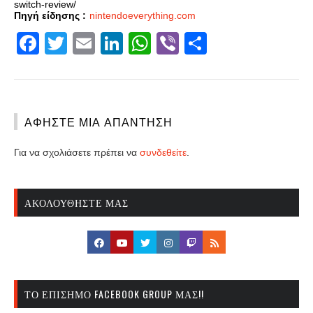
switch-review/
Πηγή είδησης :
nintendoeverything.com
Facebook
Twitter
Email
LinkedIn
WhatsApp
Viber
Share
ΑΦΉΣΤΕ ΜΙΑ ΑΠΆΝΤΗΣΗ
Για να σχολιάσετε πρέπει να
συνδεθείτε
.
ΑΚΟΛΟΥΘΉΣΤΕ ΜΑΣ
ΤΟ ΕΠΊΣΗΜΟ FACEBOOK GROUP ΜΑΣ!!