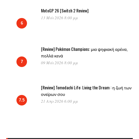
MotoGP 26 [Switch 2 Review]
13 Μάι 2026 8:00 μμ
6
[Review] Pokémon Champions: μια ψηφιακή αρένα,
πολλά κενά
7
09 Μάι 2026 8:00 μμ
[Review] Tomodachi Life: Living the Dream : η ζωή των
ονείρων σου
7.5
21 Απρ 2026 6:00 μμ