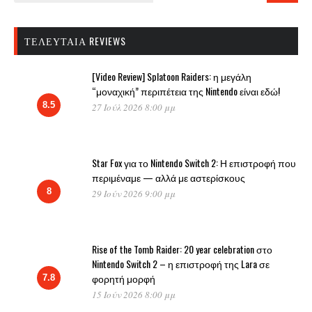
ΤΕΛΕΥΤΑΊΑ REVIEWS
[Video Review] Splatoon Raiders: η μεγάλη
“μοναχική” περιπέτεια της Nintendo είναι εδώ!
8.5
27 Ιούλ 2026 8:00 μμ
Star Fox για το Nintendo Switch 2: Η επιστροφή που
περιμέναμε — αλλά με αστερίσκους
8
29 Ιούν 2026 9:00 μμ
Rise of the Tomb Raider: 20 year celebration στο
Nintendo Switch 2 – η επιστροφή της Lara σε
φορητή μορφή
7.8
15 Ιούν 2026 8:00 μμ