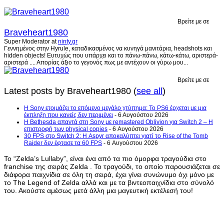
Βρείτε με σε
Braveheart1980
Super Moderator
at
ninty.gr
Γεννημένος στην Hyrule, καταδικασμένος να κυνηγά μανιτάρια, headshots και
hidden objects! Ευτυχώς που υπάρχει και το πάνω-πάνω, κάτω-κάτω, αριστερά-
αριστερά .... Απορίας άξιο το γεγονός πως με αντέχουν οι γύρω μου...
Βρείτε με σε
Latest posts by Braveheart1980
(
see all
)
Η Sony ετοιμάζει το επόμενο μεγάλο χτύπημα: Το PS6 έρχεται με μια
έκπληξη που κανείς δεν περιμένει
- 6 Αυγούστου 2026
Η Bethesda απαντά στη Sony με remastered Oblivion για Switch 2 – Η
επιστροφή των physical copies
- 6 Αυγούστου 2026
30 FPS στο Switch 2: Η Aspyr αποκαλύπτει γιατί το Rise of the Tomb
Raider δεν έφτασε τα 60 FPS
- 6 Αυγούστου 2026
Το “Zelda’s Lullaby”, είναι ένα από τα πιο όμορφα τραγούδια στο
franchise της σειράς Zelda . Το τραγούδι, το οποίο παρουσιάζεται σε
διάφορα παιχνίδια σε όλη τη σειρά, έχει γίνει συνώνυμο όχι μόνο με
το The Legend of Zelda αλλά και με τα βιντεοπαιχνίδια στο σύνολό
του. Ακούστε αμέσως μετά άλλη μια μαγευτική εκτέλεσή του!