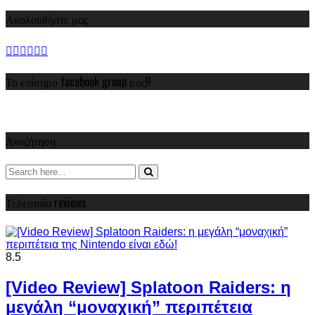
Ακολουθήστε μας
Το επίσημο facebook group μας!!
Αναζήτηση
Τελευταία reviews
8.5
[Video Review] Splatoon Raiders: η
μεγάλη “μοναχική” περιπέτεια