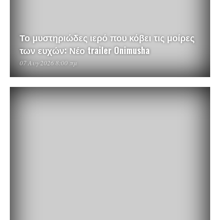
Το μυστηριώδες ιερό που κόβει τις μοίρες
των ευχών: Νέο trailer Onimusha
07 Αυγ 2026 8:00 πμ