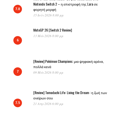
Nintendo Switch 2 – η επιστροφή της Lara σε
φορητή μορφή
7.8
15 Ιούν 2026 8:00 μμ
MotoGP 26 [Switch 2 Review]
13 Μάι 2026 8:00 μμ
6
[Review] Pokémon Champions: μια ψηφιακή αρένα,
πολλά κενά
7
09 Μάι 2026 8:00 μμ
[Review] Tomodachi Life: Living the Dream : η ζωή των
ονείρων σου
7.5
21 Απρ 2026 6:00 μμ