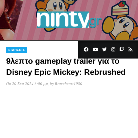
ΕΙΔΉΣΕΙΣ
9λεπτο gameplay trailer για το
Disney Epic Mickey: Rebrushed
On 20 Σεπ 2024 3:00 μμ
, by
Braveheart1980