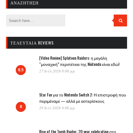
ΑΝΑΖΉΤΗΣΗ
ΤΕΛΕΥΤΑΊΑ REVIEWS
[Video Review] Splatoon Raiders: η μεγάλη
“μοναχική” περιπέτεια της Nintendo είναι εδώ!
8.5
27 Ιούλ 2026 8:00 μμ
Star Fox για το Nintendo Switch 2: Η επιστροφή που
περιμέναμε — αλλά με αστερίσκους
8
29 Ιούν 2026 9:00 μμ
Rise of the Tomb Raider: 20 year celebration στο