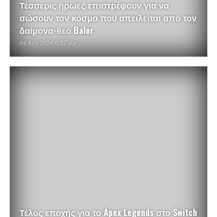
Τέσσερις ήρωες επιστρέφουν για να
σώσουν τον κόσμο που απειλείται από τον
δαίμονα-θεό Balor
04 Αυγ 2026 6:27 μμ
Τέλος εποχής για το Apex Legends στο Switch