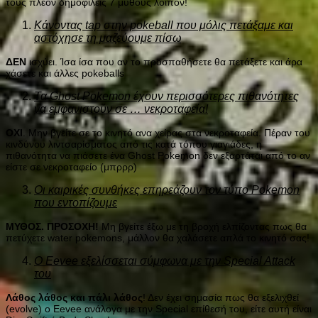
τους πλέον δημοφιλείς 7 μύθους λοιπόν!
Κάνοντας tap στην pokeball που μόλις πετάξαμε και
αστόχησε τη μαζεύουμε πίσω
ΔΕΝ
ισχύει. Ίσα ίσα που αν το προσπαθήσετε θα πετάξετε και άρα
χάσετε και άλλες pokeballs
Τα Ghost Pokemon έχουν περισσότερες πιθανότητες
να εμφανιστούν σε … νεκροταφεία!
ΟΧΙ
. Μην βγείτε σε το κινητό ανα χείρας στα νεκροταφεία. Πέραν του
κινδύνου λιντσαρίσματος από τις κατά τόπου γιαγιάδες, η
πιθανότητα να πιάσετε ένα Ghost Pokemon δεν εξαρτάται από το αν
είστε σε νεκροταφείο (μπρρρ)
Οι καιρικές συνθήκες επηρεάζουν τον τύπο Pokemon
που εντοπίζουμε
ΜΥΘΟΣ. ΠΡΟΣΟΧΗ!
Μη βγείτε έξω με τη βροχή ελπίζοντας πως θα
πετύχετε water pokemons, μάλλον θα χαλάσετε απλά το κινητό σας!
Ο Eevee εξελίσσεται σύμφωνα με την Special Attack
του
Λάθος λάθος και πάλι λάθος
! Δεν έχει σημασία πως θα εξελιχθεί
(evolve) o Eevee ανάλογα με την Special επίθεσή του, είτε αυτή είναι