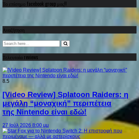
Το επίσημο facebook group μας!!
Αναζήτηση
Τελευταία reviews
8.5
[Video Review] Splatoon Raiders: η
μεγάλη “μοναχική” περιπέτεια
της Nintendo είναι εδώ!
27 Ιούλ 2026 8:00 μμ