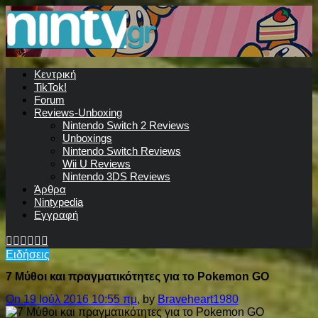
Κεντρική
TikTok!
Forum
Reviews-Unboxing
Nintendo Switch 2 Reviews
Unboxings
Nintendo Switch Reviews
Wii U Reviews
Nintendo 3DS Reviews
Άρθρα
Nintypedia
Εγγραφή
Ειδήσεις
7 Μύθοι και πραγματικότητες για το Pokemon GO
On 19 Ιούλ 2016 10:55 πμ
, by
Braveheart1980