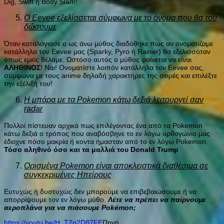
Dig, Swift ή Body Slam!
Ο Eevee εξελίσσεται σύμφωνα με το όνομα που θα του
δώσουμε
Όταν καταλάγιασε ο ως άνω μύθος διαδόθηκε πως αν ονοματίζαμε
κατάλληλα τον Eevee μας (Sparky, Pyro ή Rainer) θα εξελισσόταν
όπως εμείς θέλαμε. Ωστόσο αυτός ο μύθος φαίνεται να είναι
ΑΛΗΘΙΝΟΣ
! Ναι! Ονοματίστε λοιπόν κατάλληλα τον Eevee σας,
σύμφωνα με τους anime δηλαδή χαρακτήρες της σειρές και επιλέξτε
την εξέλιξή του!
Η μπάρα με τα Pokemon κάτω δεξιά λειτουργεί σαν
radar
Πολλοί πίστευαν αρχικά πως επιλέγοντας ένα από τα Pokemon
κάτω δεξιά ο τρόπος που αναβόσβηνε το εν λόγω ορθογώνιο μας
έδειχνε πόσο μακρία ή κοντα ήμασταν από το εν λόγω Pokemon.
Τόσο αληθινό όσο και τα μαλλιά του Donald Trump
Ορισμένα Pokemon είναι αποκλειστικά διαθέσιμα σε
συγκεκριμένες Ηπείρους
Ευτυχώς ή δυστυχώς δεν μπορούμε να επιβεβαιώσουμε ή να
απορρίψουμε τον εν λόγω μύθο.
Λέτε να πρέπει να παίρνουμε
αεροπλάνα για να πιάσουμε Pokémon;
https://youtu.be/H_T2g2D87FE
Πηγή