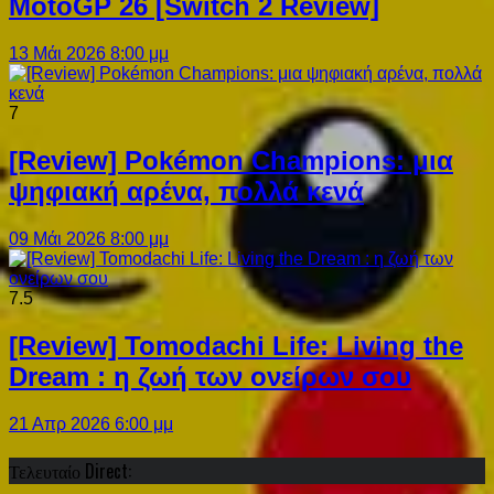
MotoGP 26 [Switch 2 Review]
13 Μάι 2026 8:00 μμ
7
[Review] Pokémon Champions: μια
ψηφιακή αρένα, πολλά κενά
09 Μάι 2026 8:00 μμ
7.5
[Review] Tomodachi Life: Living the
Dream : η ζωή των ονείρων σου
21 Απρ 2026 6:00 μμ
Τελευταίο Direct: