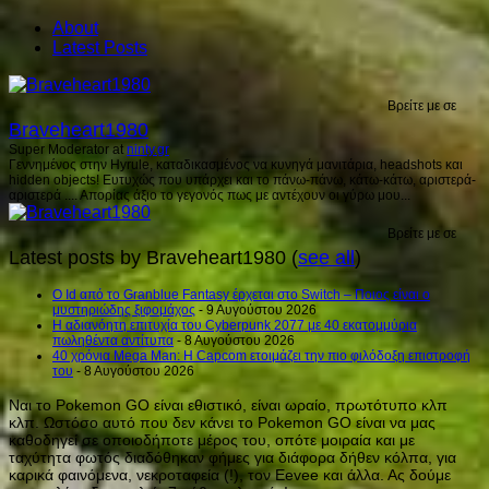
About
Latest Posts
Βρείτε με σε
Braveheart1980
Super Moderator
at
ninty.gr
Γεννημένος στην Hyrule, καταδικασμένος να κυνηγά μανιτάρια, headshots και
hidden objects! Ευτυχώς που υπάρχει και το πάνω-πάνω, κάτω-κάτω, αριστερά-
αριστερά .... Απορίας άξιο το γεγονός πως με αντέχουν οι γύρω μου...
Βρείτε με σε
Latest posts by Braveheart1980
(
see all
)
Ο Id από το Granblue Fantasy έρχεται στο Switch – Ποιος είναι ο
μυστηριώδης ξιφομάχος
- 9 Αυγούστου 2026
H αδιανόητη επιτυχία του Cyberpunk 2077 με 40 εκατομμύρια
πωληθέντα αντίτυπα
- 8 Αυγούστου 2026
40 χρόνια Mega Man: Η Capcom ετοιμάζει την πιο φιλόδοξη επιστροφή
του
- 8 Αυγούστου 2026
Ναι το Pokemon GO είναι εθιστικό, είναι ωραίο, πρωτότυπο κλπ
κλπ. Ωστόσο αυτό που δεν κάνει το Pokemon GO είναι να μας
καθοδηγεί σε οποιοδήποτε μέρος του, οπότε μοιραία και με
ταχύτητα φωτός διαδόθηκαν φήμες για διάφορα δήθεν κόλπα, για
καρικά φαινόμενα, νεκροταφεία (!), τον Eevee και άλλα. Ας δούμε