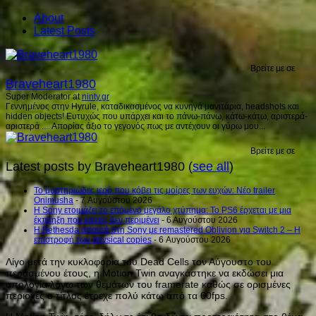
About
Latest Posts
Βρείτε με σε
Braveheart1980
Super Moderator
at
ninty.gr
Γεννημένος στην Hyrule, καταδικασμένος να κυνηγά μανιτάρια, headshots και
hidden objects! Ευτυχώς που υπάρχει και το πάνω-πάνω, κάτω-κάτω, αριστερά-
αριστερά .... Απορίας άξιο το γεγονός πως με αντέχουν οι γύρω μου...
Βρείτε με σε
Latest posts by Braveheart1980
(
see all
)
Το μυστηριώδες ιερό που κόβει τις μοίρες των ευχών: Νέο trailer
Onimusha
- 7 Αυγούστου 2026
Η Sony ετοιμάζει το επόμενο μεγάλο χτύπημα: Το PS6 έρχεται με μια
έκπληξη που κανείς δεν περιμένει
- 6 Αυγούστου 2026
Η Bethesda απαντά στη Sony με remastered Oblivion για Switch 2 – Η
επιστροφή των physical copies
- 6 Αυγούστου 2026
Λίγο μετά την κυκλοφορία του Dead Cells τον Αύγουστο του
περασμένου έτους, η Motion Twin αναγκάστηκε να εκδώσει μια
απολογία λόγω των θεμάτων του framerate καθώς σε ορισμένες
περιοχές o τίτλος έτρεχε πολύ κάτω από τα 60fps.