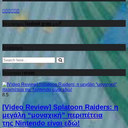
Το επίσημο facebook group μας!!
Αναζήτηση
Τελευταία reviews
8.5
[Video Review] Splatoon Raiders: η
μεγάλη “μοναχική” περιπέτεια
της Nintendo είναι εδώ!