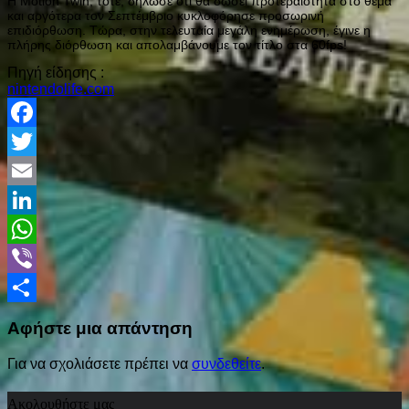
Η Motion Twin, τότε, δήλωσε ότι θα δώσει προτεραιότητα στο θέμα
και αργότερα τον Σεπτέμβριο κυκλοφόρησε προσωρινή
επιδιόρθωση. Τώρα, στην τελευταία μεγάλη ενημέρωση, έγινε η
πλήρης διόρθωση και απολαμβάνουμε τον τίτλο στα 60fps!
Πηγή είδησης :
nintendolife.com
Facebook
Twitter
Email
LinkedIn
WhatsApp
Viber
Share
Αφήστε μια απάντηση
Για να σχολιάσετε πρέπει να
συνδεθείτε
.
Ακολουθήστε μας