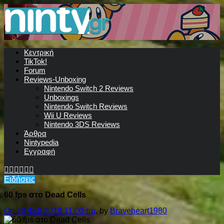
Κεντρική
TikTok!
Forum
Reviews-Unboxing
Nintendo Switch 2 Reviews
Unboxings
Nintendo Switch Reviews
Wii U Reviews
Nintendo 3DS Reviews
Άρθρα
Nintypedia
Εγγραφή
Ειδήσεις
60 fps στο Dead Cells
On 20 Φεβ 2019 11:00 πμ
, by
Braveheart1980