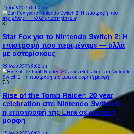
27 Ιούλ 2026 8:00 μμ
8
Star Fox για το Nintendo Switch 2: Η
επιστροφή που περιμέναμε — αλλά
με αστερίσκους
29 Ιούν 2026 9:00 μμ
7.8
Rise of the Tomb Raider: 20 year
celebration στο Nintendo Switch 2 –
η επιστροφή της Lara σε φορητή
μορφή
15 Ιούν 2026 8:00 μμ