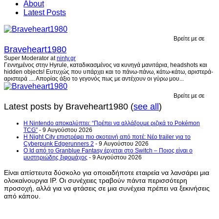
About
Latest Posts
Βρείτε με σε
Braveheart1980
Super Moderator
at
ninty.gr
Γεννημένος στην Hyrule, καταδικασμένος να κυνηγά μανιτάρια, headshots και
hidden objects! Ευτυχώς που υπάρχει και το πάνω-πάνω, κάτω-κάτω, αριστερά-
αριστερά .... Απορίας άξιο το γεγονός πως με αντέχουν οι γύρω μου...
Βρείτε με σε
Latest posts by Braveheart1980
(
see all
)
Η Nintendo αποκαλύπτει: “Πρέπει να αλλάξουμε ριζικά το Pokémon
TCG”
- 9 Αυγούστου 2026
Η Night City επιστρέφει πιο σκοτεινή από ποτέ: Νέο trailer για το
Cyberpunk Edgerunners 2
- 9 Αυγούστου 2026
Ο Id από το Granblue Fantasy έρχεται στο Switch – Ποιος είναι ο
μυστηριώδης ξιφομάχος
- 9 Αυγούστου 2026
Είναι απίστευτα δύσκολο για οποιαδήποτε εταιρεία να λανσάρει μια
ολοκαίνουργια IP. Οι συνέχειες τραβούν πάντα περισσότερη
προσοχή, αλλά για να φτάσεις σε μια συνέχεια πρέπει να ξεκινήσεις
από κάπου.