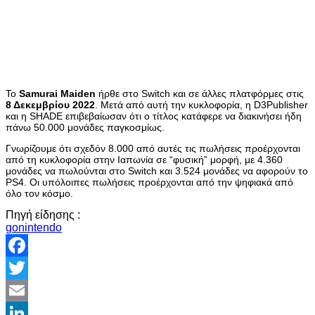
Το
Samurai Maiden
ήρθε στο Switch και σε άλλες πλατφόρμες στις
8 Δεκεμβρίου 2022
. Μετά από αυτή την κυκλοφορία, η D3Publisher
και η SHADE επιβεβαίωσαν ότι ο τίτλος κατάφερε να διακινήσει ήδη
πάνω 50.000 μονάδες παγκοσμίως.
Γνωρίζουμε ότι σχεδόν 8.000 από αυτές τις πωλήσεις προέρχονται
από τη κυκλοφορία στην Ιαπωνία σε “φυσική” μορφή, με 4.360
μονάδες να πωλούνται στο Switch και 3.524 μονάδες να αφορούν το
PS4. Οι υπόλοιπες πωλήσεις προέρχονται από την ψηφιακά από
όλο τον κόσμο.
Πηγή είδησης :
gonintendo
Facebook
Twitter
Email