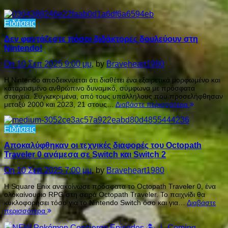
Ειδήσεις
Δεν φαντάζεστε πόσοι διδάκτορες δουλεύουν στη
Nintendo!
On 10 Σεπ 2025 9:00 μμ
, by
Braveheart1980
Η Nintendo αποδεικνύεται ότι διαθέτει ένα εξαιρετικά μορφωμένο και
καταρτισμένο ανθρώπινο δυναμικό, σύμφωνα με πρόσφατα
στοιχεία. Συγκεκριμένα, από τους υπαλλήλους που προσελήφθησαν
μεταξύ 2000 και 2023, 21 στους…
Διαβάστε περισσότερα
Ειδήσεις
Αποκαλύφθηκαν οι τεχνικές διαφορές του Octopath
Traveler 0 ανάμεσα σε Switch και Switch 2
On 10 Σεπ 2025 7:00 μμ
, by
Braveheart1980
Η Square Enix ανακοίνωσε πρόσφατα το Octopath Traveler 0, ένα
ολοκαίνουριο RPG στη σειρά Octopath Traveler. Το παιχνίδι θα
κυκλοφορήσει τόσο για το Nintendo Switch όσο και για…
Διαβάστε
περισσότερα