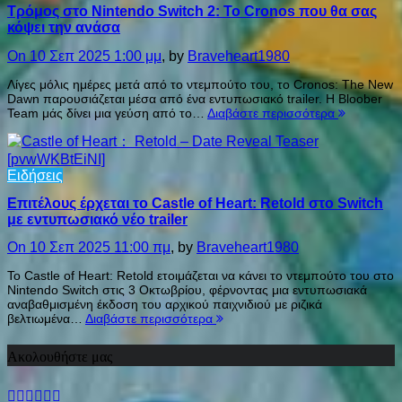
Τρόμος στο Nintendo Switch 2: Το Cronos που θα σας
κόψει την ανάσα
On 10 Σεπ 2025 1:00 μμ
, by
Braveheart1980
Λίγες μόλις ημέρες μετά από το ντεμπούτο του, το Cronos: The New
Dawn παρουσιάζεται μέσα από ένα εντυπωσιακό trailer. Η Bloober
Team μάς δίνει μια γεύση από το…
Διαβάστε περισσότερα
Ειδήσεις
Επιτέλους έρχεται το Castle of Heart: Retold στο Switch
με εντυπωσιακό νέο trailer
On 10 Σεπ 2025 11:00 πμ
, by
Braveheart1980
Το Castle of Heart: Retold ετοιμάζεται να κάνει το ντεμπούτο του στο
Nintendo Switch στις 3 Οκτωβρίου, φέρνοντας μια εντυπωσιακά
αναβαθμισμένη έκδοση του αρχικού παιχνιδιού με ριζικά
βελτιωμένα…
Διαβάστε περισσότερα
Ακολουθήστε μας