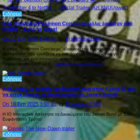
Ειδήσεις
Νέα επεισόδια Pokémon Concierge μόλις έφτασαν στο
Netflix – Δείτε τα τώρα!
On 10 Σεπ 2025 5:00 μμ
, by
Braveheart1980
Η σειρά “Pokémon Concierge” εξιστορεί την πορεία της Χάρου, μιας
ρεσεψιονίστ που εργάζεται σε ένα θέρετρο αποκλειστικά για
Pokémon, και των επισκεπτών που καταφθάνουν εκεί.
Παρακολουθούμε πώς η…
Διαβάστε περισσότερα
Ειδήσεις
Kόλλησαν το κεφάλι του Daniel Craig στον Agent 47 για
να αποκτήσουν τα δικαιώματα του James Bond!
On 10 Σεπ 2025 3:00 μμ
, by
Braveheart1980
Η IO Interactive Απέκτησε τα Δικαιώματα του James Bond με Έναν
Ευφάνταστο Τρόπο
Ειδήσεις