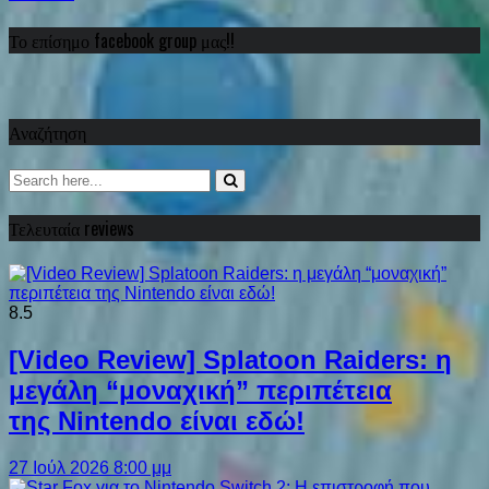
Το επίσημο facebook group μας!!
Αναζήτηση
Τελευταία reviews
8.5
[Video Review] Splatoon Raiders: η
μεγάλη “μοναχική” περιπέτεια
της Nintendo είναι εδώ!
27 Ιούλ 2026 8:00 μμ