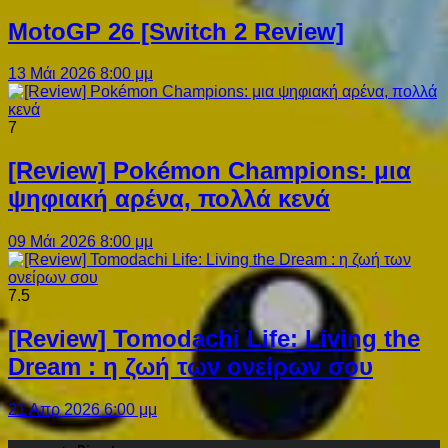
MotoGP 26 [Switch 2 Review]
13 Μάι 2026 8:00 μμ
7
[Review] Pokémon Champions: μια
ψηφιακή αρένα, πολλά κενά
09 Μάι 2026 8:00 μμ
7.5
[Review] Tomodachi Life: Living the
Dream : η ζωή των ονείρων σου
21 Απρ 2026 6:00 μμ