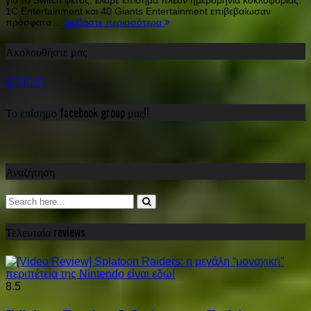
για το Switch φέτος, έλαβε επίσημα πλέον ημερομηνία κυκλοφορίας.
1C Entertainment και 40 Giants Entertainment επιβεβαίωσαν
πρόσφατα…
Διαβάστε περισσότερα
Ακολουθήστε μας
Το επίσημο facebook group μας!!
Αναζήτηση
Τελευταία reviews
8.5