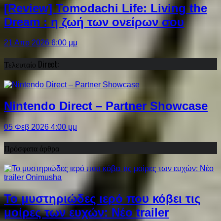
[Review] Tomodachi Life: Living the
Dream : η ζωή των ονείρων σου
21 Απρ 2026 6:00 μμ
Τελευταίο Direct:
Nintendo Direct – Partner Showcase
05 Φεβ 2026 4:00 μμ
Πρόσφατα άρθρα
Το μυστηριώδες ιερό που κόβει τις
μοίρες των ευχών: Νέο trailer