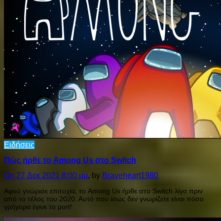
Ειδήσεις
Πώς ήρθε το Among Us στο Switch
On 27 Δεκ 2021 8:00 μμ
, by
Braveheart1980
Αφού γνώρισε επιτυχία, το Among Us ήρθε στο Switch λίγο πριν
από το τέλος του 2020. Αυτό που ίσως δεν γνωρίζετε είναι πόσο
γρήγορα έγινε το port!