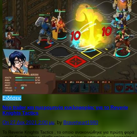
Ειδήσεις
Νεο trailer και ημερομηνία κυκλοφορίας για το Reverie
Knights Tactics
On 27 Δεκ 2021 2:00 μμ
, by
Braveheart1980
Το Reverie Knights Tactics , το οποίο ανακοινώθηκε για πρώτη φορά