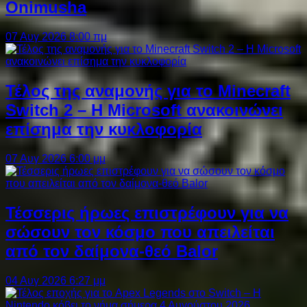
Onimusha
07 Αυγ 2026 8:00 πμ
Τέλος της αναμονής για το Minecraft
Switch 2 – Η Microsoft ανακοινώνει
επίσημα την κυκλοφορία
07 Αυγ 2026 6:00 μμ
Τέσσερις ήρωες επιστρέφουν για να
σώσουν τον κόσμο που απειλείται
από τον δαίμονα-θεό Balor
04 Αυγ 2026 6:27 μμ