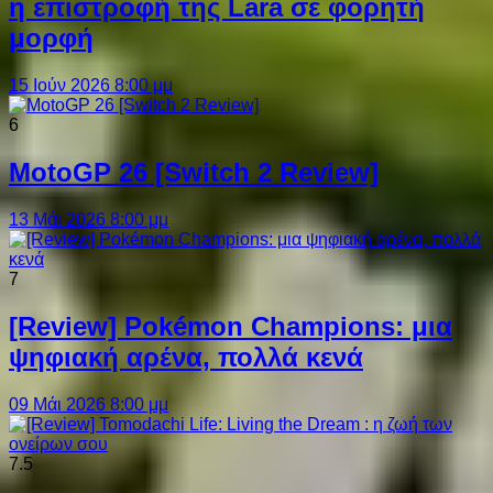
η επιστροφή της Lara σε φορητή
μορφή
15 Ιούν 2026 8:00 μμ
6
MotoGP 26 [Switch 2 Review]
13 Μάι 2026 8:00 μμ
7
[Review] Pokémon Champions: μια
ψηφιακή αρένα, πολλά κενά
09 Μάι 2026 8:00 μμ
7.5