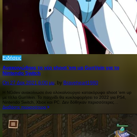
Ειδήσεις
Ανακοινώθηκε το νέο shoot ’em up GunVein για το
Nintendo Switch
On 27 Δεκ 2021 6:00 μμ
, by
Braveheart1980
Η NGdev ανακοίνωσε ένα ολοκαίνουργιο κατακόρυφο shoot ’em up
με τίτλο GunVein. Το παιχνίδι θα κυκλοφορήσει το 2022 για PS4,
Nintendo Switch, Xbox και PC. Δεν δόθηκαν περισσότερες…
Διαβάστε περισσότερα