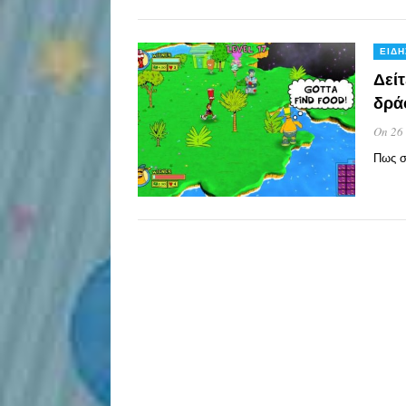
ΕΙΔΉ
Δείτ
δρά
On 26
Πως σ