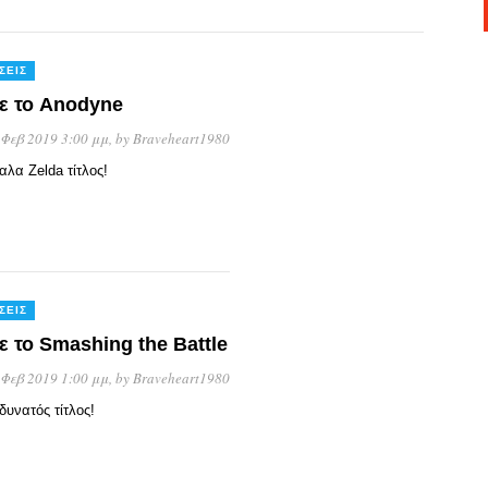
ΣΕΙΣ
τε το Anodyne
 Φεβ 2019 3:00 μμ
, by
Braveheart1980
αλα Zelda τίτλος!
ΣΕΙΣ
ε το Smashing the Battle
 Φεβ 2019 1:00 μμ
, by
Braveheart1980
δυνατός τίτλος!