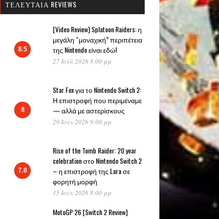
ΤΕΛΕΥΤΑΊΑ REVIEWS
[Video Review] Splatoon Raiders: η
μεγάλη “μοναχική” περιπέτεια
της Nintendo είναι εδώ!
8.5
27 Ιούλ 2026 8:00 μμ
Star Fox για το Nintendo Switch 2:
Η επιστροφή που περιμέναμε
— αλλά με αστερίσκους
8
29 Ιούν 2026 9:00 μμ
Rise of the Tomb Raider: 20 year
celebration στο Nintendo Switch 2
– η επιστροφή της Lara σε
7.8
φορητή μορφή
15 Ιούν 2026 8:00 μμ
MotoGP 26 [Switch 2 Review]