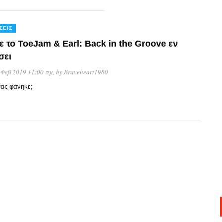
ΣΕΙΣ
ε το ToeJam & Earl: Back in the Groove εν
σει
 Φεβ 2019 11:00 πμ
, by
Braveheart1980
ας φάνηκε;