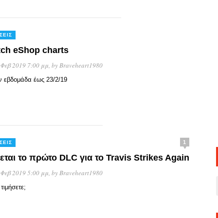
ΣΕΙΣ
tch eShop charts
 Φεβ 2019 7:00 μμ
, by
Braveheart1980
ην εβδομάδα έως 23/2/19
1
ΣΕΙΣ
ται το πρώτο DLC για το Travis Strikes Again
 Φεβ 2019 5:00 μμ
, by
Braveheart1980
τιμήσετε;