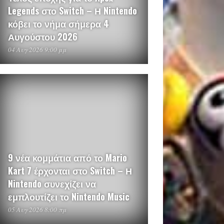
Legends στο Switch – Η Nintendo
κόβει το νήμα σήμερα 4
Αυγούστου 2026
04 Αυγ 2026 9:00 μμ
9 νέα κομμάτια από το Mario
Kart 7 έρχονται στο Switch – Η
Nintendo συνεχίζει να
εμπλουτίζει το Nintendo Music
05 Αυγ 2026 8:00 πμ