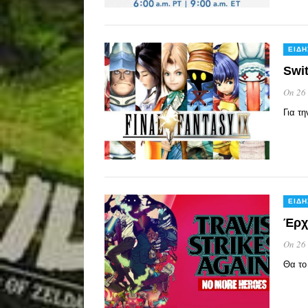
ΕΙΔΉ
Swi
On 26
Για τ
ΕΙΔΉ
Έρχε
On 26
Θα το 