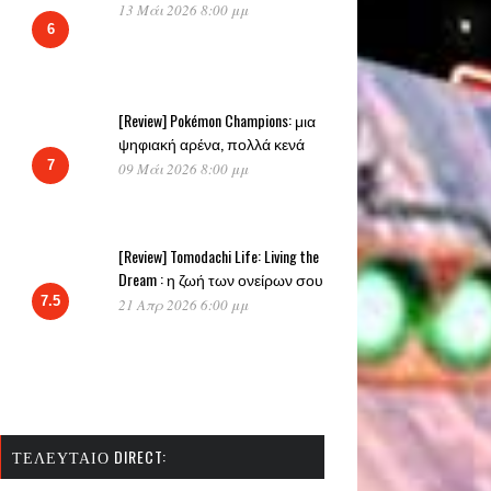
13 Μάι 2026 8:00 μμ
6
[Review] Pokémon Champions: μια
ψηφιακή αρένα, πολλά κενά
7
09 Μάι 2026 8:00 μμ
[Review] Tomodachi Life: Living the
Dream : η ζωή των ονείρων σου
7.5
21 Απρ 2026 6:00 μμ
ΤΕΛΕΥΤΑΊΟ DIRECT: