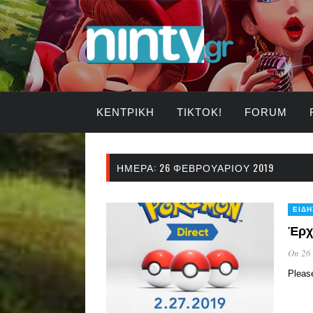
ΚΕΝΤΡΙΚΉ
TIKTOK!
FORUM
ΗΜΈΡΑ:
26 ΦΕΒΡΟΥΑΡΊΟΥ 2019
ΕΙΔΉ
Έρχ
On 26
Pleas