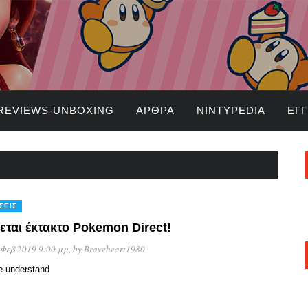
REVIEWS-UNBOXING
ΆΡΘΡΑ
NINTYPEDIA
ΕΓ
ΣΕΙΣ
εται έκτακτο Pokemon Direct!
 Φεβ 2019 9:00 μμ
, by
Braveheart1980
e understand