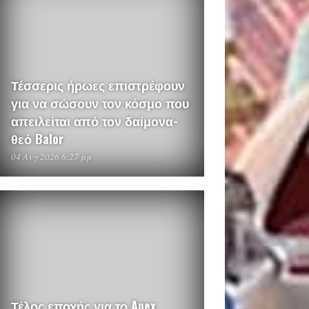
Τέσσερις ήρωες επιστρέφουν
για να σώσουν τον κόσμο που
απειλείται από τον δαίμονα-
θεό Balor
04 Αυγ 2026 6:27 μμ
Τέλος εποχής για το Apex