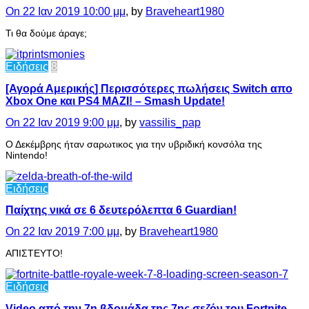
On 22 Ιαν 2019 10:00 μμ
, by
Braveheart1980
Τι θα δούμε άραγε;
Ειδήσεις
8
[Αγορά Αμερικής] Περισσότερες πωλήσεις Switch απο
Xbox One και PS4 ΜΑΖΙ! – Smash Update!
On 22 Ιαν 2019 9:00 μμ
, by
vassilis_pap
Ο Δεκέμβρης ήταν σαρωτικος για την υβριδική κονσόλα της
Nintendo!
Ειδήσεις
Παίχτης νικά σε 6 δευτερόλεπτα 6 Guardian!
On 22 Ιαν 2019 7:00 μμ
, by
Braveheart1980
ΑΠΙΣΤΕΥΤΟ!
Ειδήσεις
Video από την 7η βδομάδα της 7ης σεζόν του Fortnite