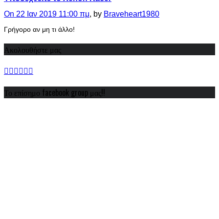
On 22 Ιαν 2019 11:00 πμ
, by
Braveheart1980
Γρήγορο αν μη τι άλλο!
Ακολουθήστε μας
Το επίσημο facebook group μας!!