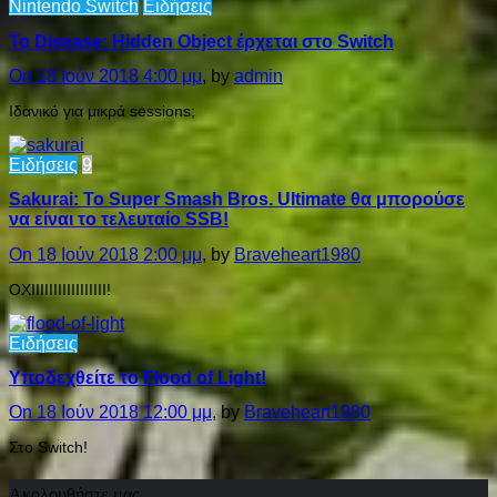
Nintendo Switch
Ειδήσεις
Το Disease: Hidden Object έρχεται στο Switch
On 18 Ιούν 2018 4:00 μμ
, by
admin
Ιδανικό για μικρά sessions;
Ειδήσεις
9
Sakurai: Το Super Smash Bros. Ultimate θα μπορούσε
να είναι το τελευταίο SSB!
On 18 Ιούν 2018 2:00 μμ
, by
Braveheart1980
ΟΧΙΙΙΙΙΙΙΙΙΙΙΙΙΙΙΙΙ!
Ειδήσεις
Υποδεχθείτε το Flood of Light!
On 18 Ιούν 2018 12:00 μμ
, by
Braveheart1980
Στο Switch!
Ακολουθήστε μας