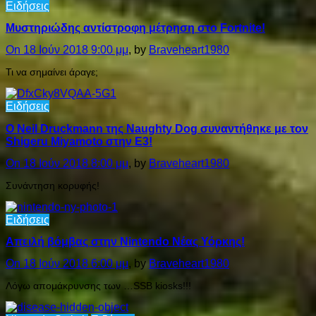
Ειδήσεις
Μυστηριώδης αντίστροφη μέτρηση στο Fortnite!
On 18 Ιούν 2018 9:00 μμ
, by
Braveheart1980
Τι να σημαίνει άραγε;
Ειδήσεις
Ο Neil Druckmann της Naughty Dog συναντήθηκε με τον
Shigeru Miyamoto στην E3!
On 18 Ιούν 2018 8:00 μμ
, by
Braveheart1980
Συνάντηση κορυφής!
Ειδήσεις
Απειλή βόμβας στην Nintendo Νέας Υόρκης!
On 18 Ιούν 2018 6:00 μμ
, by
Braveheart1980
Λόγω απομάκρυνσης των …SSB kiosks!!!