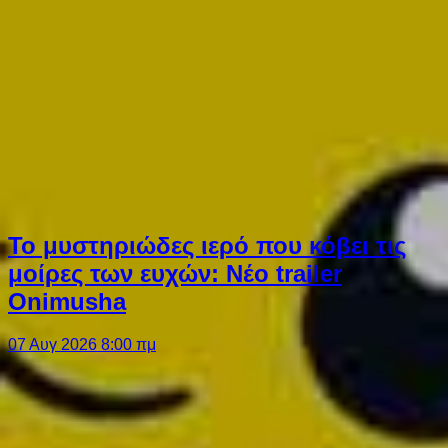
Το μυστηριώδες ιερό που κόβει τις
μοίρες των ευχών: Νέο trailer
Onimusha
07 Αυγ 2026 8:00 πμ