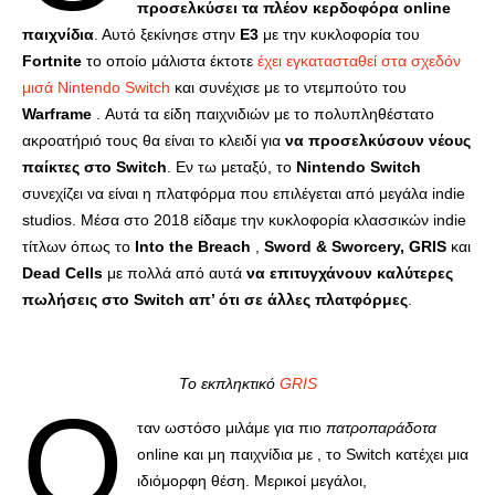
προσελκύσει τα πλέον κερδοφόρα online
παιχνίδια
. Αυτό ξεκίνησε στην
E3
με την κυκλοφορία του
Fortnite
το οποίο μάλιστα έκτοτε
έχει εγκατασταθεί στα σχεδόν
μισά Nintendo Switch
και συνέχισε με το ντεμπούτο του
Warframe
. Αυτά τα είδη παιχνιδιών με το πολυπληθέστατο
ακροατήριό τους θα είναι το κλειδί για
να προσελκύσουν νέους
παίκτες στο Switch
. Εν τω μεταξύ, το
Nintendo Switch
συνεχίζει να είναι η πλατφόρμα που επιλέγεται από μεγάλα indie
studios. Μέσα στο 2018 είδαμε την κυκλοφορία κλασσικών indie
τίτλων όπως το
Into the Breach
,
Sword & Sworcery, GRIS
και
Dead Cells
με πολλά από αυτά
να επιτυγχάνουν καλύτερες
πωλήσεις στο Switch απ’ ότι σε άλλες πλατφόρμες
.
Το εκπληκτικό
GRIS
Ό
ταν ωστόσο μιλάμε για πιο
πατροπαράδοτα
online και μη παιχνίδια με , το Switch κατέχει μια
ιδιόμορφη θέση. Μερικοί μεγάλοι,