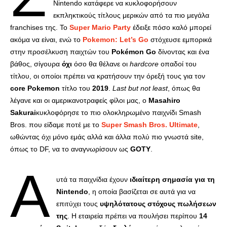
Nintendo κατάφερε να κυκλοφορήσουν
εκπληκτικούς τίτλους μερικών από τα πιο μεγάλα
franchises της. Το
Super Mario Party
έδειξε πόσο καλό μπορεί
ακόμα να είναι, ενώ το
Pokemon: Let’s Go
στόχευσε εμπορικά
στην προσέλκυση παιχτών του
Pokémon Go
δίνοντας και ένα
βάθος, σίγουρα
όχι
όσο θα θέλανε οι
hardcore
οπαδοί του
τίτλου, οι οποίοι πρέπει να κρατήσουν την όρεξή τους για τον
core Pokemon
τίτλο του
2019
.
Last but not least
, όπως θα
λέγανε και οι αμερικανοτραφείς φίλοι μας, ο
Masahiro
Sakurai
κυκλοφόρησε το πιο ολοκληρωμένο παιχνίδι Smash
Bros. που είδαμε ποτέ με το
Super Smash Bros. Ultimate
,
ωθώντας όχι μόνο εμάς αλλά και άλλα πολύ πιο γνωστά site,
όπως το DF, να το αναγνωρίσουν ως
GOTY
.
Α
υτά τα παιχνίδια έχουν
ιδιαίτερη σημασία για τη
Nintendo
, η οποία βασίζεται σε αυτά για να
επιτύχει τους
υψηλότατους στόχους πωλήσεων
της
. Η εταιρεία πρέπει να πουλήσει περίπου
14