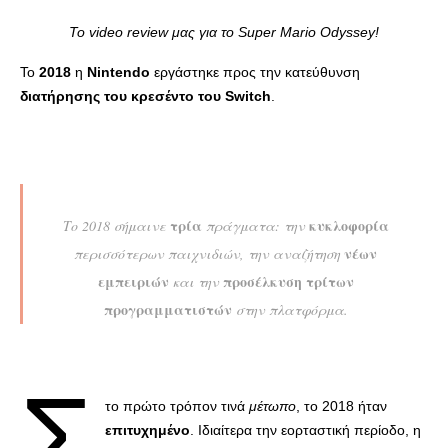
Το video review μας για το Super Mario Odyssey!
Το
2018
η
Nintendo
εργάστηκε προς την κατεύθυνση
διατήρησης του κρεσέντο του Switch
.
τρία
κυκλοφορία
Το 2018 σήμαινε
πράγματα: την
νέων
περισσότερων παιχνιδιών, την αναζήτηση
εμπειριών
προσέλκυση τρίτων
και την
προγραμματιστών
στην πλατφόρμα.
Σ
το πρώτο τρόπον τινά
μέτωπο
, το 2018 ήταν
επιτυχημένο
. Ιδιαίτερα την εορταστική περίοδο, η