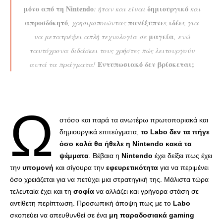
μόνο από τη Nintendo
δημιουργικό
: ήταν και είναι
και
απροσδόκητό
πανέξυπνες ιδέες
, χρησιμοποιώντας
για
μαγεία
να μετατρέψει απλή τεχνολογία σε
, ενώ
ταυτόχρονα διδάσκει τους χρήστες πώς λειτουργούν
Εντυπωσιακό δεν βρίσκεται;
αυτά τα πράγματα!
Ω
στόσο και παρά τα ανωτέρω πρωτοποριακά και
δημιουργικά επιτεύγματα,
το Labo δεν τα πήγε
όσο καλά θα ήθελε η Nintendo κακά τα
ψέμματα
. Βέβαια η
Nintendo
έχει δείξει πως έχει
την
υπομονή
και σίγουρα την
εφευρετικότητα
για να περιμένει
όσο χρειάζεται για να πετύχει μια στρατηγική της. Μάλιστα τώρα
τελευταία έχει και τη
σοφία
να αλλάζει και γρήγορα στάση σε
αντίθετη περίπτωση. Προσωπική άποψη πως με το
Labo
σκοπεύει να απευθυνθεί σε ένα
μη παραδοσιακά gaming