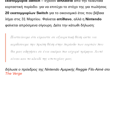
εκατομμύρια Switch
– σχεδόν
διπλάσια
από την τελευταία
εορταστική περίοδο- για να επιτύχει το στόχο της για πωλήσεις
20 εκατομμυρίων Switch
για το οικονομικό έτος που βέβαια
λήγει στις 31 Μαρτίου. Φαίνεται
απίθανο
, αλλά η
Nintendo
φαίνεται απρόσμενα σίγουρη. Δείτε την κάτωθι δήλωση:
Πιστεύουμε ότι είμαστε σε εξαιρετική θέση ώστε να
κερδίσουμε την πρώτη θέση στην περίοδο των εορτών που
θα μας οδηγήσει σε ένα ακόμα πιο ισχυρό τρίμηνο. Αυτό
είναι και το κλειδί της επιτυχίας μας.
δήλωσε ο πρόεδρος της Nintendo Αμερικής Reggie Fils-Aimé στο
The Verge