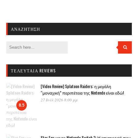
ΑΝΑΖΉΤΗΣΗ
ΤΕΛΕΥΤΑΊΑ REVIEWS
[Video Review] Splatoon Raiders: η μεγάλη
“μοναχική” περιπέτεια της Nintendo είναι εδώ!
27 Ιούλ 2026 8:00 μμ
8.5
Star Fox για το Nintendo Switch 2: Η επιστροφή που