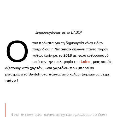
Δημιουργώντας με το LABO!
Ό
ταν πρόκειται για τη δημιουργία νέων ειδών
παιχνιδιού, η
Nintendo
δηλώνει πάντα παρόν
καθώς ξεκίνησε το
2018
με πολύ ενθουσιασμό
μετά την την κυκλοφορία του
Labo
, μιας σειράς
αξεσουάρ από
χαρτόνι
–
ναι χαρτόνι
– που μπορεί να
μετατρέψει το
Switch
στα
πάντα
: από καλάμι ψαρέματος μέχρι
πιάνο
!
Αυτό το είδος νέου τρόπου παιχνιδιού μπορούσε να έρθει