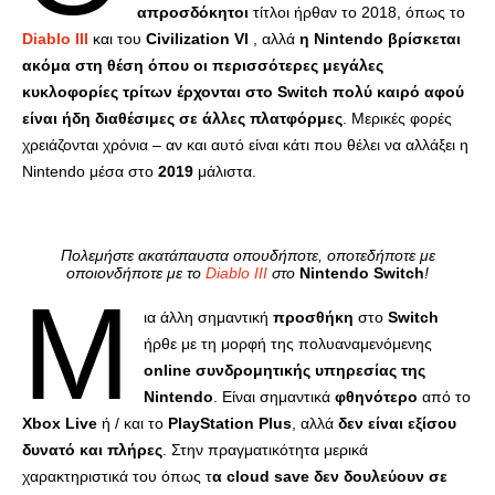
απροσδόκητοι
τίτλοι ήρθαν το 2018, όπως το
Diablo III
και του
Civilization VI
, αλλά
η Nintendo βρίσκεται
ακόμα στη θέση όπου οι περισσότερες μεγάλες
κυκλοφορίες τρίτων έρχονται στο Switch πολύ καιρό αφού
είναι ήδη διαθέσιμες σε άλλες πλατφόρμες
. Μερικές φορές
χρειάζονται χρόνια – αν και αυτό είναι κάτι που θέλει να αλλάξει η
Nintendo μέσα στο
2019
μάλιστα.
Πολεμήστε ακατάπαυστα οπουδήποτε, οποτεδήποτε με
οποιονδήποτε με το
Diablo III
στο
Nintendo Switch
!
Μ
ια άλλη σημαντική
προσθήκη
στο
Switch
ήρθε με τη μορφή της πολυαναμενόμενης
online συνδρομητικής υπηρεσίας της
Nintendo
. Είναι σημαντικά
φθηνότερο
από το
Xbox Live
ή / και το
PlayStation Plus
, αλλά
δεν είναι εξίσου
δυνατό και πλήρες
. Στην πραγματικότητα μερικά
χαρακτηριστικά του όπως τ
α cloud save δεν δουλεύουν σε