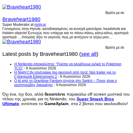
Βρείτε με σε
Braveheart1980
Super Moderator
at
ninty.gr
Γεννημένος στην Hyrule, καταδικασμένος να κυνηγά μανιτάρια, headshots και
hidden objects! Ευτυχώς που υπάρχει και το πάνω-πάνω, κάτω-κάτω, αριστερά-
αριστερά .... Απορίας άξιο το γεγονός πως με αντέχουν οι γύρω μου...
Βρείτε με σε
Latest posts by Braveheart1980
(
see all
)
Η Nintendo αποκαλύπτει: “Πρέπει να αλλάξουμε ριζικά το Pokémon
TCG”
- 9 Αυγούστου 2026
Η Night City επιστρέφει πιο σκοτεινή από ποτέ: Νέο trailer για το
Cyberpunk Edgerunners 2
- 9 Αυγούστου 2026
Ο Id από το Granblue Fantasy έρχεται στο Switch – Ποιος είναι ο
μυστηριώδης ξιφομάχος
- 9 Αυγούστου 2026
Όχι ένα, όχι δύο, αλλά
δεκαπέντε
παρακαλώ off screen μυστικά του
τίτλου της χρονιάς για τη Nintendo, του
Super Smash Bros
Ultimate
, εντόπισε το
GameXplain
, στα 2 βίντεο που ακολουθούν!