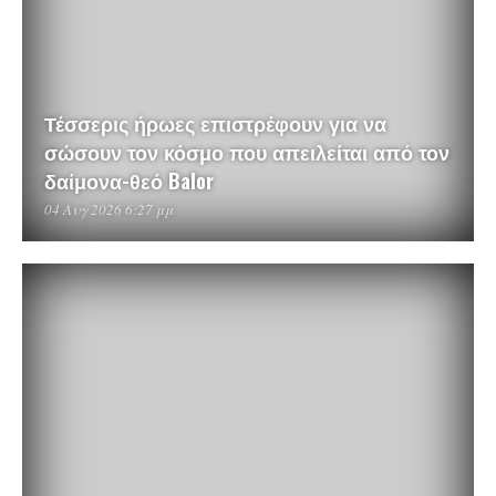
Τέσσερις ήρωες επιστρέφουν για να
σώσουν τον κόσμο που απειλείται από τον
δαίμονα-θεό Balor
04 Αυγ 2026 6:27 μμ