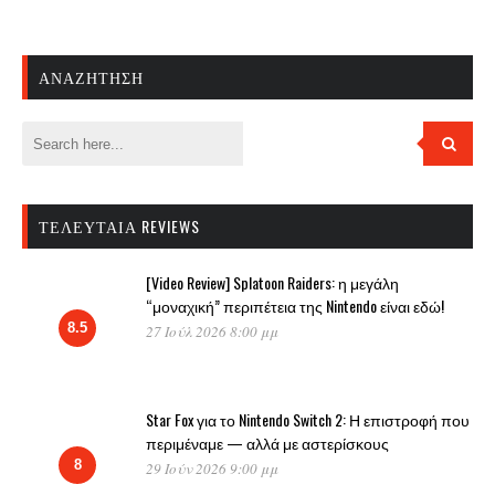
ΑΝΑΖΉΤΗΣΗ
ΤΕΛΕΥΤΑΊΑ REVIEWS
[Video Review] Splatoon Raiders: η μεγάλη
“μοναχική” περιπέτεια της Nintendo είναι εδώ!
8.5
27 Ιούλ 2026 8:00 μμ
Star Fox για το Nintendo Switch 2: Η επιστροφή που
περιμέναμε — αλλά με αστερίσκους
8
29 Ιούν 2026 9:00 μμ