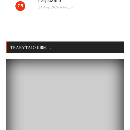
ονείρων σου
7.5
21 Απρ 2026 6:00 μμ
ΤΕΛΕΥΤΑΊΟ DIRECT: