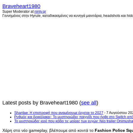
Braveheart1980
Super Moderator
at
ninty.gr
Γεννημένος στην Hyrule, καταδικασμένος να κυνηγά μανιτάρια, headshots και hidd
Latest posts by Braveheart1980
(
see all
)
Shantae: Η επιστροφή που αναμένουμε έρχεται το 2027
- 7 Αυγούστου 20
Ρυθμός και βρικόλακες: Το μυστηριώδες παιχνίδι που ήρθε στο Switch από
Το μυστηριώδες ιερό που κόβει τις μοίρες των ευχών: Νέο trailer Onimush
Χάρη στο νέο gameplay, βλέπουμε από κοντά το
Fashion Police Sq