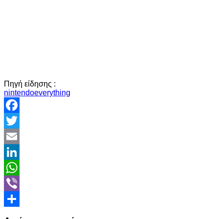
Πηγή είδησης :
nintendoeverything
Facebook
Twitter
Email
LinkedIn
WhatsApp
Viber
Share