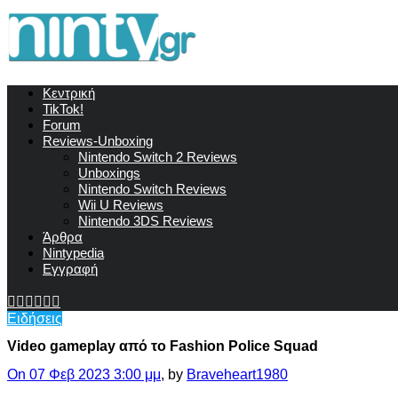
Κεντρική
TikTok!
Forum
Reviews-Unboxing
Nintendo Switch 2 Reviews
Unboxings
Nintendo Switch Reviews
Wii U Reviews
Nintendo 3DS Reviews
Άρθρα
Nintypedia
Εγγραφή
Ειδήσεις
Video gameplay από το Fashion Police Squad
On 07 Φεβ 2023 3:00 μμ
, by
Braveheart1980