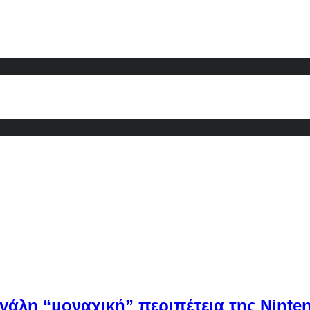
εγάλη “μοναχική” περιπέτεια της Ninten