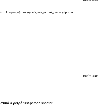
.... Απορίας άξιο το γεγονός πως με αντέχουν οι γύρω μου...
Βρείτε με σε
ιστικό
&
ρετρό
first-person shooter: