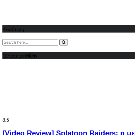
Αναζήτηση
Τελευταία reviews
8.5
[Video Review] Splatoon Raiders: η μ