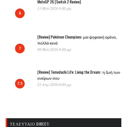
MotoGP 26 [Switch 2 Review]
13 Μάι 2026 8:00 μμ
6
[Review] Pokémon Champions: μια ψηφιακή αρένα,
πολλά κενά
7
09 Μάι 2026 8:00 μμ
[Review] Tomodachi Life: Living the Dream : η ζωή των
ονείρων σου
7.5
21 Απρ 2026 6:00 μμ
ΤΕΛΕΥΤΑΊΟ DIRECT: