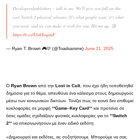
Developers/publishers – talk to me. We'll give you full on-the-
cart Switch 2 physical releases. It's what people want, it's what
you want, and we can make it work for you. Hit me up. 😘
https://t.co/S3ekYoqsmF
— Ryan T. Brown 🎮🩷 (@Toadsanime)
June 21, 2025
Ο
Ryan
Brown
από την
Lost
in
Cult
, που έχει ήδη τοποθετηθεί
δημόσια για το θέμα, απευθύνει ένα κάλεσμα στους δημιουργούς
μέσω των κοινωνικών δικτύων. Τονίζει πως το κοινό δεν επιθυμεί
κυκλοφορίες σε μορφή **
Game
–
Key
Card
** και προτείνει σε
όσες ομάδες σχεδιάζουν φυσικές κυκλοφορίες για το **
Switch
2
** να επικοινωνήσουν με έναν ειδικό εκδότη:
«Δημιουργοί και εκδότες, ας συζητήσουμε. Μπορούμε να σας