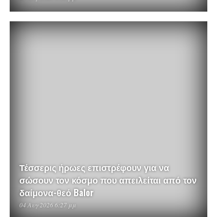
Τέσσερις ήρωες επιστρέφουν για να
σώσουν τον κόσμο που απειλείται από τον
δαίμονα-θεό Balor
04 Αυγ 2026 6:27 μμ