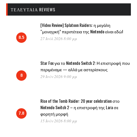
ΤΕΛΕΥΤΑΊΑ REVIEWS
[Video Review] Splatoon Raiders: η μεγάλη
“μοναχική” περιπέτεια της Nintendo είναι εδώ!
8.5
27 Ιούλ 2026 8:00 μμ
Star Fox για το Nintendo Switch 2: Η επιστροφή που
περιμέναμε — αλλά με αστερίσκους
8
29 Ιούν 2026 9:00 μμ
Rise of the Tomb Raider: 20 year celebration στο
Nintendo Switch 2 – η επιστροφή της Lara σε
φορητή μορφή
7.8
15 Ιούν 2026 8:00 μμ