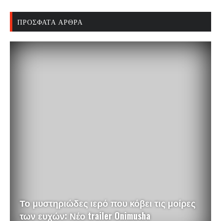
ΠΡΌΣΦΑΤΑ ΆΡΘΡΑ
Το μυστηριώδες ιερό που κόβει τις μοίρες
των ευχών: Νέο trailer Onimusha