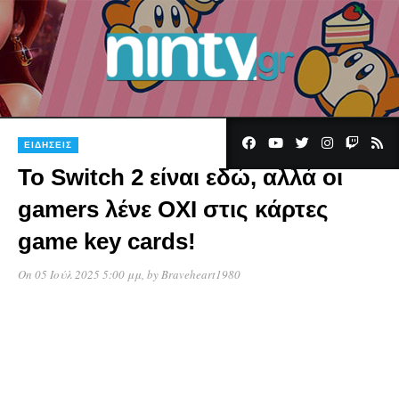
ΕΙΔΉΣΕΙΣ
Το Switch 2 είναι εδώ, αλλά οι
gamers λένε OXI στις κάρτες
game key cards!
On 05 Ιούλ 2025 5:00 μμ
, by
Braveheart1980