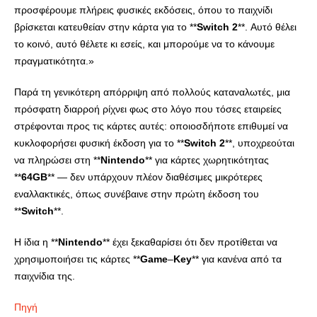
προσφέρουμε πλήρεις φυσικές εκδόσεις, όπου το παιχνίδι
βρίσκεται κατευθείαν στην κάρτα για το **
Switch
2
**. Αυτό θέλει
το κοινό, αυτό θέλετε κι εσείς, και μπορούμε να το κάνουμε
πραγματικότητα.»
Παρά τη γενικότερη απόρριψη από πολλούς καταναλωτές, μια
πρόσφατη διαρροή ρίχνει φως στο λόγο που τόσες εταιρείες
στρέφονται προς τις κάρτες αυτές: οποιοσδήποτε επιθυμεί να
κυκλοφορήσει φυσική έκδοση για το **
Switch
2
**, υποχρεούται
να πληρώσει στη **
Nintendo
** για κάρτες χωρητικότητας
**
64
GB
** — δεν υπάρχουν πλέον διαθέσιμες μικρότερες
εναλλακτικές, όπως συνέβαινε στην πρώτη έκδοση του
**
Switch
**.
Η ίδια η **
Nintendo
** έχει ξεκαθαρίσει ότι δεν προτίθεται να
χρησιμοποιήσει τις κάρτες **
Game
–
Key
** για κανένα από τα
παιχνίδια της.
Πηγή