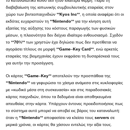
το καταναλωτικό κοινό δεν ήταν ιδιαίτερα θερμή. Παρά τη
διαβεβαίωση της ιαπωνικής συμβουλευτικής εταιρείας στον
χώρο των βιντεοπαιχνιδιών **
Kyos
Inc
**, η οποία αναφέρει ότι οι
εκδότες ευχαριστούν τη **
Nintendo
** για την κίνηση αυτή
εξαιτίας της αύξησης του κόστους παραγωγής των φυσικών
μέσων, η πλειονότητα δεν δείχνει ιδιαίτερο ενθουσιασμό. Σχεδόν
το **
70
%** των χρηστών έχει δηλώσει πως δεν προτίθεται να
αγοράσει τίτλους σε μορφή **
Game
–
Key
Card
**, ενώ αρκετές
εταιρείες της βιομηχανίας έχουν εκφράσει τη δυσαρέσκειά τους
για αυτήν την προσέγγιση.
Οι κάρτες **
Game
–
Key
** αποτελούν την προσπάθεια της
**
Nintendo
** να γεφυρώσει το χάσμα ανάμεσα στις κυκλοφορίες
με «κωδικό μέσα στη συσκευασία» και στις παραδοσιακές
κάρτες παιχνιδιών, όπου τα δεδομένα είναι αποθηκευμένα
απευθείας στην κάρτα. Υπάρχουν έντονες προειδοποιήσεις πως
το σύστημα αυτό μπορεί να αποβεί εις βάρος του καταναλωτή:
όταν η **
Nintendo
** αποφασίσει να κλείσει τους
servers
σε
μερικά χρόνια, οι κάρτες θα χάσουν εντελώς την αξία τους.