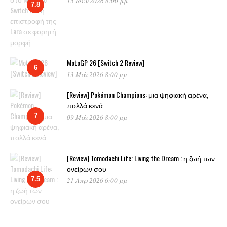
15 Ιούν 2026 8:00 μμ
7.8
MotoGP 26 [Switch 2 Review]
6
13 Μάι 2026 8:00 μμ
[Review] Pokémon Champions: μια ψηφιακή αρένα,
πολλά κενά
7
09 Μάι 2026 8:00 μμ
[Review] Tomodachi Life: Living the Dream : η ζωή των
ονείρων σου
7.5
21 Απρ 2026 6:00 μμ