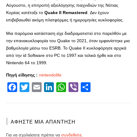
Αύγουστο, η επιτροπή αξιολόγησης παιχνιδιών της Νότιας
Κορέας κατέταξε το
Quake II Remastered
. Δεν έχουν
επιβεβαιωθεί ακόμη πλατφόρμες ή ημερομηνίες κυκλοφορίας.
Μια παρόμοια κατάσταση είχε διαδραματιστεί στο παρελθόν με
την επανακυκλοφορία του Quake το 2021, όταν εμφανίστηκε μια
βαθμολογία μέσω του ESRB. Το Quake II κυκλοφόρησε αρχικά
από την id Software στο PC το 1997 και τελικά ήρθε και στο
Nintendo 64 το 1999.
Πηγή είδησης :
nintendolife
Facebook
Twitter
Email
LinkedIn
WhatsApp
Viber
Share
ΑΦΉΣΤΕ ΜΙΑ ΑΠΆΝΤΗΣΗ
Για να σχολιάσετε πρέπει να
συνδεθείτε
.