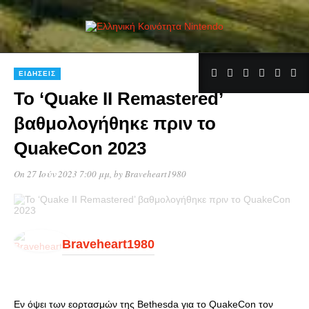
ΕΙΔΉΣΕΙΣ
Το ‘Quake II Remastered’
βαθμολογήθηκε πριν το
QuakeCon 2023
On 27 Ιούν 2023 7:00 μμ
, by
Braveheart1980
Braveheart1980
Εν όψει των εορτασμών της Bethesda για το QuakeCon τον