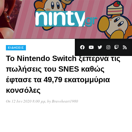
ΕΙΔΉΣΕΙΣ
Το Nintendo Switch ξεπερνά τις
πωλήσεις του SNES καθώς
έφτασε τα 49,79 εκατομμύρια
κονσόλες
On 12 Ιαν 2020 8:00 μμ
, by
Braveheart1980