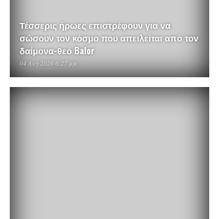
Τέσσερις ήρωες επιστρέφουν για να
σώσουν τον κόσμο που απειλείται από τον
δαίμονα-θεό Balor
04 Αυγ 2026 6:27 μμ