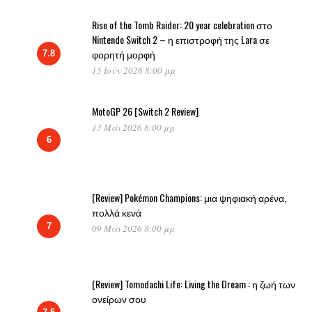
Rise of the Tomb Raider: 20 year celebration στο
Nintendo Switch 2 – η επιστροφή της Lara σε
φορητή μορφή
7.8
15 Ιούν 2026 8:00 μμ
MotoGP 26 [Switch 2 Review]
13 Μάι 2026 8:00 μμ
6
[Review] Pokémon Champions: μια ψηφιακή αρένα,
πολλά κενά
7
09 Μάι 2026 8:00 μμ
[Review] Tomodachi Life: Living the Dream : η ζωή των
ονείρων σου