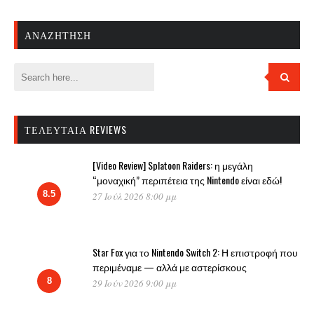
ΑΝΑΖΉΤΗΣΗ
ΤΕΛΕΥΤΑΊΑ REVIEWS
[Video Review] Splatoon Raiders: η μεγάλη
“μοναχική” περιπέτεια της Nintendo είναι εδώ!
8.5
27 Ιούλ 2026 8:00 μμ
Star Fox για το Nintendo Switch 2: Η επιστροφή που
περιμέναμε — αλλά με αστερίσκους
8
29 Ιούν 2026 9:00 μμ