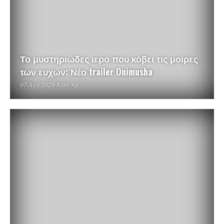
Το μυστηριώδες ιερό που κόβει τις μοίρες
των ευχών: Νέο trailer Onimusha
07 Αυγ 2026 8:00 πμ