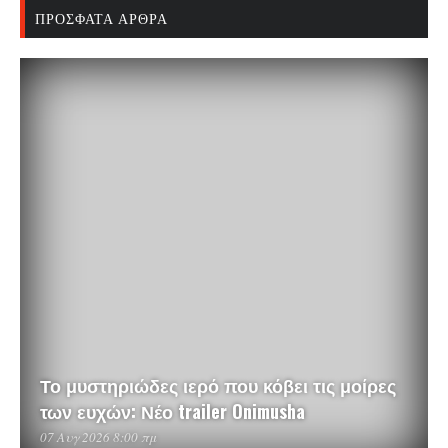
ΠΡΌΣΦΑΤΑ ΆΡΘΡΑ
Το μυστηριώδες ιερό που κόβει τις μοίρες
των ευχών: Νέο trailer Onimusha
07 Αυγ 2026 8:00 πμ