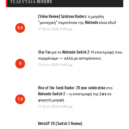
ΤΕΛΕΥΤΑΊΑ REVIEWS
[Video Review] Splatoon Raiders: η μεγάλη
“μοναχική” περιπέτεια της Nintendo είναι εδώ!
8.5
27 Ιούλ 2026 8:00 μμ
Star Fox για το Nintendo Switch 2: Η επιστροφή που
περιμέναμε — αλλά με αστερίσκους
8
29 Ιούν 2026 9:00 μμ
Rise of the Tomb Raider: 20 year celebration στο
Nintendo Switch 2 – η επιστροφή της Lara σε
φορητή μορφή
7.8
15 Ιούν 2026 8:00 μμ
MotoGP 26 [Switch 2 Review]