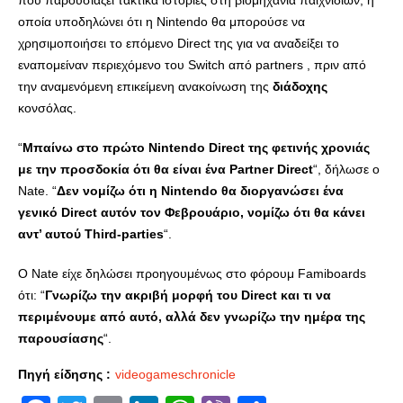
που παρουσιάζει τακτικά ιστορίες στη βιομηχανία παιχνιδιών, η
οποία υποδηλώνει ότι η Nintendo θα μπορούσε να
χρησιμοποιήσει το επόμενο Direct της για να αναδείξει το
εναπομείναν περιεχόμενο του Switch από partners , πριν από
την αναμενόμενη επικείμενη ανακοίνωση της
διάδοχης
κονσόλας.
“
Μπαίνω στο πρώτο Nintendo Direct της φετινής χρονιάς
με την προσδοκία ότι θα είναι ένα Partner Direct
“, δήλωσε ο
Nate. “
Δεν νομίζω ότι η Nintendo θα διοργανώσει ένα
γενικό Direct αυτόν τον Φεβρουάριο, νομίζω ότι θα κάνει
αντ’ αυτού Third-parties
“.
Ο Nate είχε δηλώσει προηγουμένως στο φόρουμ Famiboards
ότι: “
Γνωρίζω την ακριβή μορφή του Direct και τι να
περιμένουμε από αυτό, αλλά δεν γνωρίζω την ημέρα της
παρουσίασης
“.
Πηγή είδησης :
videogameschronicle