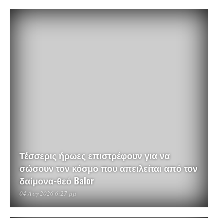
Τέσσερις ήρωες επιστρέφουν για να
σώσουν τον κόσμο που απειλείται από τον
δαίμονα-θεό Balor
04 Αυγ 2026 6:27 μμ