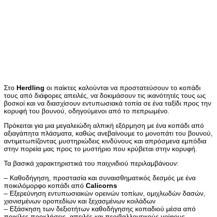
Στο
Herdling
οι παίκτες καλούνται να προστατεύσουν το κοπάδι
τους από διάφορες απειλές, να δοκιμάσουν τις ικανότητές τους ως
βοσκοί και να διασχίσουν εντυπωσιακά τοπία σε ένα ταξίδι προς την
κορυφή του βουνού, οδηγούμενοι από το πεπρωμένο.
Πρόκειται για μια μεγαλειώδη αλπική εξόρμηση με ένα κοπάδι από
αξιαγάπητα πλάσματα, καθώς ανεβαίνουμε το μονοπάτι του βουνού,
αντιμετωπίζοντας μυστηριώδεις κινδύνους και απρόσμενα εμπόδια
στην πορεία μας προς το μυστήριο που κρύβεται στην κορυφή.
Τα βασικά χαρακτηριστικά του παιχνιδιού περιλαμβάνουν:
– Καθοδήγηση, προστασία και συναισθηματικός δεσμός με ένα
ποικιλόμορφο κοπάδι από
Calicorns
– Εξερεύνηση εντυπωσιακών ορεινών τοπίων, ομιχλωδών δασών,
χιονισμένων οροπεδίων και ξεχασμένων κοιλάδων
– Εξάσκηση των δεξιοτήτων καθοδήγησης κοπαδιού μέσα από
ποικίλες προκλήσεις, απειλές και περιβαλλοντικούς γρίφους