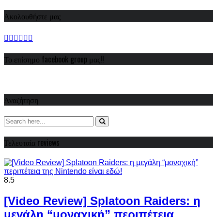
Ακολουθήστε μας
Το επίσημο facebook group μας!!
Αναζήτηση
Τελευταία reviews
8.5
[Video Review] Splatoon Raiders: η
μεγάλη “μοναχική” περιπέτεια