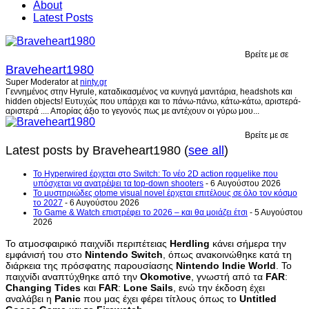
About
Latest Posts
Βρείτε με σε
Braveheart1980
Super Moderator
at
ninty.gr
Γεννημένος στην Hyrule, καταδικασμένος να κυνηγά μανιτάρια, headshots και
hidden objects! Ευτυχώς που υπάρχει και το πάνω-πάνω, κάτω-κάτω, αριστερά-
αριστερά .... Απορίας άξιο το γεγονός πως με αντέχουν οι γύρω μου...
Βρείτε με σε
Latest posts by Braveheart1980
(
see all
)
Το Hyperwired έρχεται στο Switch: Το νέο 2D action roguelike που
υπόσχεται να ανατρέψει τα top-down shooters
- 6 Αυγούστου 2026
Το μυστηριώδες otome visual novel έρχεται επιτέλους σε όλο τον κόσμο
το 2027
- 6 Αυγούστου 2026
Το Game & Watch επιστρέφει το 2026 – και θα μοιάζει έτσι
- 5 Αυγούστου
2026
Το ατμοσφαιρικό παιχνίδι περιπέτειας
Herdling
κάνει σήμερα την
εμφάνισή του στο
Nintendo
Switch
, όπως ανακοινώθηκε κατά τη
διάρκεια της πρόσφατης παρουσίασης
Nintendo
Indie
World
. Το
παιχνίδι αναπτύχθηκε από την
Okomotive
, γνωστή από τα
FAR
:
Changing
Tides
και
FAR
:
Lone
Sails
, ενώ την έκδοση έχει
αναλάβει η
Panic
που μας έχει φέρει τίτλους όπως το
Untitled