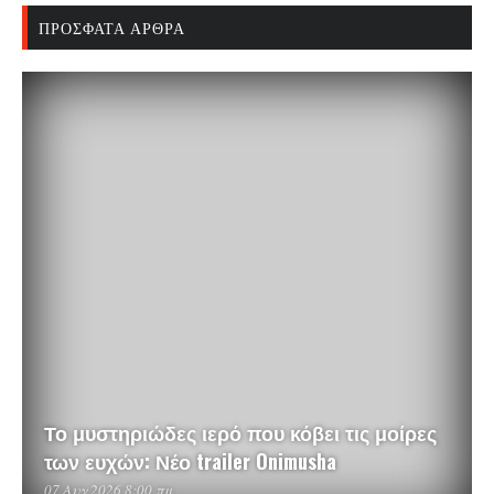
ΠΡΌΣΦΑΤΑ ΆΡΘΡΑ
Το μυστηριώδες ιερό που κόβει τις μοίρες
των ευχών: Νέο trailer Onimusha
07 Αυγ 2026 8:00 πμ