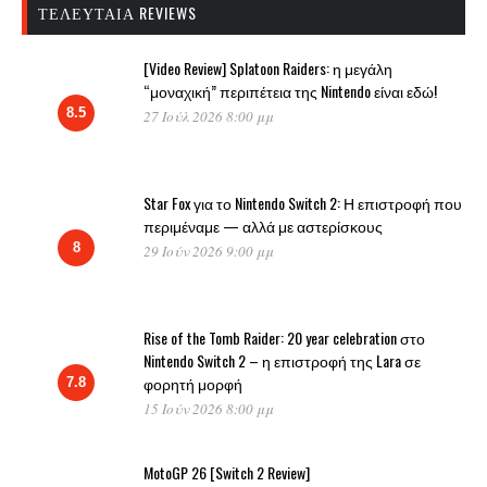
ΤΕΛΕΥΤΑΊΑ REVIEWS
[Video Review] Splatoon Raiders: η μεγάλη
“μοναχική” περιπέτεια της Nintendo είναι εδώ!
8.5
27 Ιούλ 2026 8:00 μμ
Star Fox για το Nintendo Switch 2: Η επιστροφή που
περιμέναμε — αλλά με αστερίσκους
8
29 Ιούν 2026 9:00 μμ
Rise of the Tomb Raider: 20 year celebration στο
Nintendo Switch 2 – η επιστροφή της Lara σε
φορητή μορφή
7.8
15 Ιούν 2026 8:00 μμ
MotoGP 26 [Switch 2 Review]