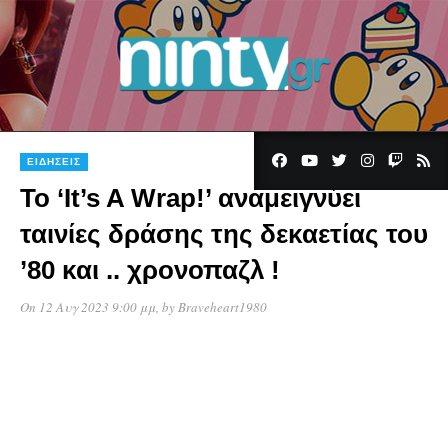
ΕΙΔΉΣΕΙΣ
Το ‘It’s A Wrap!’ αναμειγνύει
ταινίες δράσης της δεκαετίας του
’80 και .. χρονοπαζλ !
On 12 Αυγ 2023 9:00 μμ
, by
Braveheart1980