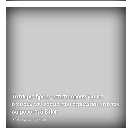
Τέσσερις ήρωες επιστρέφουν για να
σώσουν τον κόσμο που απειλείται από τον
δαίμονα-θεό Balor
04 Αυγ 2026 6:27 μμ