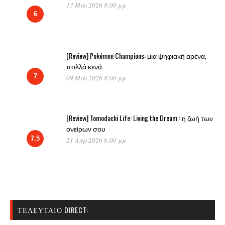
13 Μάι 2026 8:00 μμ
6
[Review] Pokémon Champions: μια ψηφιακή αρένα,
πολλά κενά
7
09 Μάι 2026 8:00 μμ
[Review] Tomodachi Life: Living the Dream : η ζωή των
ονείρων σου
7.5
21 Απρ 2026 6:00 μμ
ΤΕΛΕΥΤΑΊΟ DIRECT: